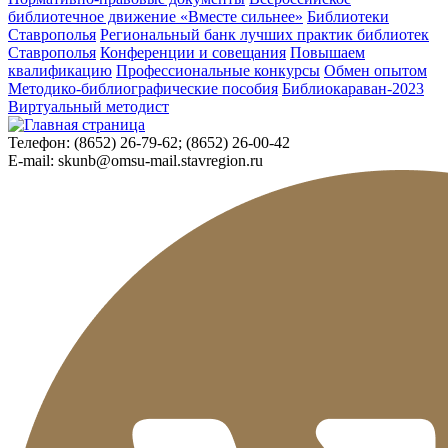
библиотечное движение «Вместе сильнее»
Библиотеки
Ставрополья
Региональный банк лучших практик библиотек
Ставрополья
Конференции и совещания
Повышаем
квалификацию
Профессиональные конкурсы
Обмен опытом
Методико-библиографические пособия
Библиокараван-2023
Виртуальный методист
Телефон:
(8652) 26-79-62; (8652) 26-00-42
E-mail:
skunb@omsu-mail.stavregion.ru