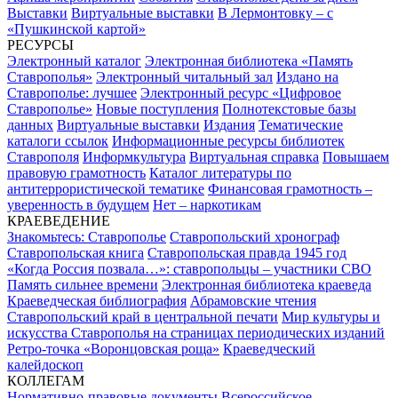
Выставки
Виртуальные выставки
В Лермонтовку – с
«Пушкинской картой»
РЕСУРСЫ
Электронный каталог
Электронная библиотека «Память
Ставрополья»
Электронный читальный зал
Издано на
Ставрополье: лучшее
Электронный ресурс «Цифровое
Ставрополье»
Новые поступления
Полнотекстовые базы
данных
Виртуальные выставки
Издания
Тематические
каталоги ссылок
Информационные ресурсы библиотек
Ставрополя
Информкультура
Виртуальная справка
Повышаем
правовую грамотность
Каталог литературы по
антитеррористической тематике
Финансовая грамотность –
уверенность в будущем
Нет – наркотикам
КРАЕВЕДЕНИЕ
Знакомьтесь: Ставрополье
Ставропольский хронограф
Ставропольская книга
Ставропольская правда 1945 год
«Когда Россия позвала…»: ставропольцы – участники СВО
Память сильнее времени
Электронная библиотека краеведа
Краеведческая библиография
Абрамовские чтения
Ставропольский край в центральной печати
Мир культуры и
искусства Ставрополья на страницах периодических изданий
Ретро-точка «Воронцовская роща»
Краеведческий
калейдоскоп
КОЛЛЕГАМ
Нормативно-правовые документы
Всероссийское