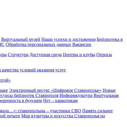
Виртуальный музей
Наши успехи и достижения
Библиотека в
 ЧС
Обработка персональных данных
Вакансии
уры
Структура
Доступная среда
Центры и клубы
Опросы
 качества условий оказания услуг
ртой»
чшее
Электронный ресурс «Цифровое Ставрополье»
Новые
сурсы библиотек Ставрополя
Информкультура
Виртуальная
веренность в будущем
Нет – наркотикам
звала…»: ставропольцы – участники СВО
Память сильнее
ной печати
Мир культуры и искусства Ставрополья на