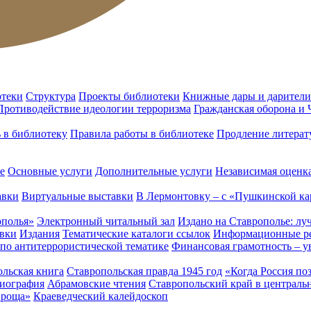
отеки
Структура
Проекты библиотеки
Книжные дары и дарители
Противодействие идеологии терроризма
Гражданская оборона и
ь в библиотеку
Правила работы в библиотеке
Продление литерат
е
Основные услуги
Дополнительные услуги
Независимая оценка
авки
Виртуальные выставки
В Лермонтовку – с «Пушкинской ка
ополья»
Электронный читальный зал
Издано на Ставрополье: лу
вки
Издания
Тематические каталоги ссылок
Информационные ре
 по антитеррористической тематике
Финансовая грамотность – у
льская книга
Ставропольская правда 1945 год
«Когда Россия по
лиография
Абрамовские чтения
Ставропольский край в централь
 роща»
Краеведческий калейдоскоп