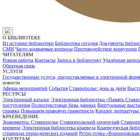
О БИБЛИОТЕКЕ
Из истории библиотеки
Библиотека сегодня
Документы библи
СМИ
Часто задаваемые вопросы
Противодействие коррупции
ЧИТАТЕЛЯМ
Режим работы
Контакты
Запись в библиотеку
Удалённая запис
Обратная связь
УСЛУГИ
Государственные услуги, предоставляемые в электронной форм
новости
Афиша мероприятий
События
Ставрополье: день за днём
Выст
РЕСУРСЫ
Электронный каталог
Электронная библиотека «Память Ставр
поступления
Полнотекстовые базы данных
Виртуальные выста
справка
Повышаем правовую грамотность
Каталог литературы
КРАЕВЕДЕНИЕ
Знакомьтесь: Ставрополье
Ставропольский хронограф
Ставропо
времени
Электронная библиотека краеведа
Краеведческая биб
страницах периодических изданий
Ретро-точка «Воронцовская
КОЛЛЕГАМ