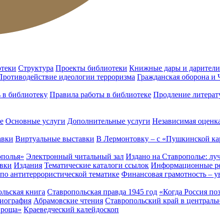
отеки
Структура
Проекты библиотеки
Книжные дары и дарители
Противодействие идеологии терроризма
Гражданская оборона и
ь в библиотеку
Правила работы в библиотеке
Продление литерат
е
Основные услуги
Дополнительные услуги
Независимая оценка
авки
Виртуальные выставки
В Лермонтовку – с «Пушкинской ка
ополья»
Электронный читальный зал
Издано на Ставрополье: лу
вки
Издания
Тематические каталоги ссылок
Информационные ре
 по антитеррористической тематике
Финансовая грамотность – у
льская книга
Ставропольская правда 1945 год
«Когда Россия по
лиография
Абрамовские чтения
Ставропольский край в централь
 роща»
Краеведческий калейдоскоп