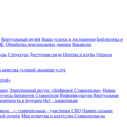
Виртуальный музей
Наши успехи и достижения
Библиотека в
 ЧС
Обработка персональных данных
Вакансии
уры
Структура
Доступная среда
Центры и клубы
Опросы
 качества условий оказания услуг
ртой»
чшее
Электронный ресурс «Цифровое Ставрополье»
Новые
сурсы библиотек Ставрополя
Информкультура
Виртуальная
веренность в будущем
Нет – наркотикам
звала…»: ставропольцы – участники СВО
Память сильнее
ной печати
Мир культуры и искусства Ставрополья на