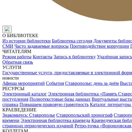
О БИБЛИОТЕКЕ
Из истории библиотеки
Библиотека сегодня
Документы библи
СМИ
Часто задаваемые вопросы
Противодействие коррупции
ЧИТАТЕЛЯМ
Режим работы
Контакты
Запись в библиотеку
Удалённая запис
Обратная связь
УСЛУГИ
Государственные услуги, предоставляемые в электронной форм
новости
Афиша мероприятий
События
Ставрополье: день за днём
Выст
РЕСУРСЫ
Электронный каталог
Электронная библиотека «Память Ставр
поступления
Полнотекстовые базы данных
Виртуальные выста
справка
Повышаем правовую грамотность
Каталог литературы
КРАЕВЕДЕНИЕ
Знакомьтесь: Ставрополье
Ставропольский хронограф
Ставропо
времени
Электронная библиотека краеведа
Краеведческая биб
страницах периодических изданий
Ретро-точка «Воронцовская
КОЛЛЕГАМ