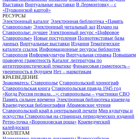
Выставки
Виртуальные выставки
В Лермонтовку – с
«Пушкинской картой»
РЕСУРСЫ
Электронный каталог
Электронная библиотека «Память
Ставрополья»
Электронный читальный зал
Издано на
Ставрополье: лучшее
Электронный ресурс «Цифровое
Ставрополье»
Новые поступления
Полнотекстовые базы
данных
Виртуальные выставки
Издания
Тематические
каталоги ссылок
Информационные ресурсы библиотек
Ставрополя
Информкультура
Виртуальная справка
Повышаем
правовую грамотность
Каталог литературы по
антитеррористической тематике
Финансовая грамотность –
уверенность в будущем
Нет – наркотикам
КРАЕВЕДЕНИЕ
Знакомьтесь: Ставрополье
Ставропольский хронограф
Ставропольская книга
Ставропольская правда 1945 год
«Когда Россия позвала…»: ставропольцы – участники СВО
Память сильнее времени
Электронная библиотека краеведа
Краеведческая библиография
Абрамовские чтения
Ставропольский край в центральной печати
Мир культуры и
искусства Ставрополья на страницах периодических изданий
Ретро-точка «Воронцовская роща»
Краеведческий
калейдоскоп
КОЛЛЕГАМ
Нормативно-правовые документы
Всероссийское