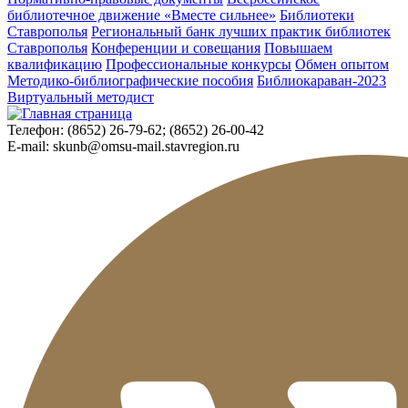
библиотечное движение «Вместе сильнее»
Библиотеки
Ставрополья
Региональный банк лучших практик библиотек
Ставрополья
Конференции и совещания
Повышаем
квалификацию
Профессиональные конкурсы
Обмен опытом
Методико-библиографические пособия
Библиокараван-2023
Виртуальный методист
Телефон:
(8652) 26-79-62; (8652) 26-00-42
E-mail:
skunb@omsu-mail.stavregion.ru