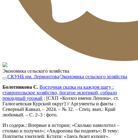
Экономика сельского хозяйства
СКУНБ им. Лермонтова
/
Экономика сельского хозяйства
Болотникова С.
Восточная сказка на каждом шагу :
ставропольское хозяйство, богатое экзотикой, собрало
рекордный урожай
: [СХП «Колхоз имени Ленина», ст.
Галюгаевская Курский округ] // Аргументы и факты :
Северный Кавказ. – 2024. – № 32. – Спец. вып.: Край
любимый. – С. 2–3 : фото.
Из содерж.: Впервые в истории; «Сколько намолотил –
столько и получил»; «Андропова бы поднять»; В тему;
Портреты учителей; Кстати; «Здесь будет курорт».