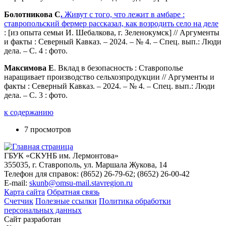
Болотникова С
.
Живут с того, что лежит в амбаре :
ставропольский фермер рассказал, как возродить село на деле
: [из опыта семьи И. Шебалкова, г. Зеленокумск] // Аргументы
и факты : Северный Кавказ. – 2024. – № 4. – Спец. вып.: Люди
дела. – С. 4 : фото.
Максимова Е
. Вклад в безопасность : Ставрополье
наращивает производство сельхозпродукции // Аргументы и
факты : Северный Кавказ. – 2024. – № 4. – Спец. вып.: Люди
дела. – С. 3 : фото.
к содержанию
7 просмотров
ГБУК «СКУНБ им. Лермонтова»
355035, г. Ставрополь, ул. Маршала Жукова, 14
Телефон для справок: (8652) 26-79-62; (8652) 26-00-42
E-mail:
skunb@omsu-mail.stavregion.ru
Карта сайта
Обратная связь
Счетчик
Полезные ссылки
Политика обработки
персональных данных
Сайт разработан