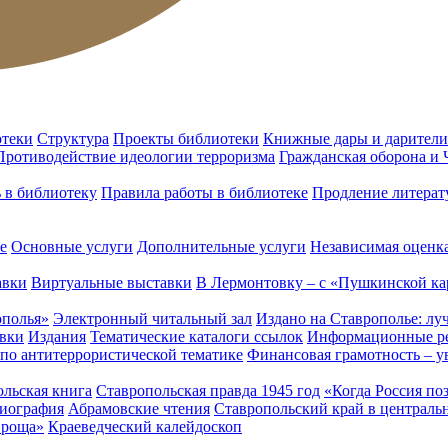
отеки
Структура
Проекты библиотеки
Книжные дары и дарители
Противодействие идеологии терроризма
Гражданская оборона и
ь в библиотеку
Правила работы в библиотеке
Продление литерат
е
Основные услуги
Дополнительные услуги
Независимая оценка
авки
Виртуальные выставки
В Лермонтовку – с «Пушкинской ка
ополья»
Электронный читальный зал
Издано на Ставрополье: лу
вки
Издания
Тематические каталоги ссылок
Информационные ре
 по антитеррористической тематике
Финансовая грамотность – у
льская книга
Ставропольская правда 1945 год
«Когда Россия по
лиография
Абрамовские чтения
Ставропольский край в централь
 роща»
Краеведческий калейдоскоп