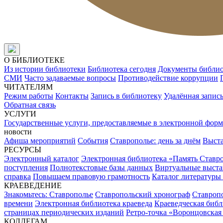
О БИБЛИОТЕКЕ
Из истории библиотеки
Библиотека сегодня
Документы библи
СМИ
Часто задаваемые вопросы
Противодействие коррупции
ЧИТАТЕЛЯМ
Режим работы
Контакты
Запись в библиотеку
Удалённая запис
Обратная связь
УСЛУГИ
Государственные услуги, предоставляемые в электронной форм
новости
Афиша мероприятий
События
Ставрополье: день за днём
Выст
РЕСУРСЫ
Электронный каталог
Электронная библиотека «Память Ставр
поступления
Полнотекстовые базы данных
Виртуальные выста
справка
Повышаем правовую грамотность
Каталог литературы
КРАЕВЕДЕНИЕ
Знакомьтесь: Ставрополье
Ставропольский хронограф
Ставропо
времени
Электронная библиотека краеведа
Краеведческая биб
страницах периодических изданий
Ретро-точка «Воронцовская
КОЛЛЕГАМ