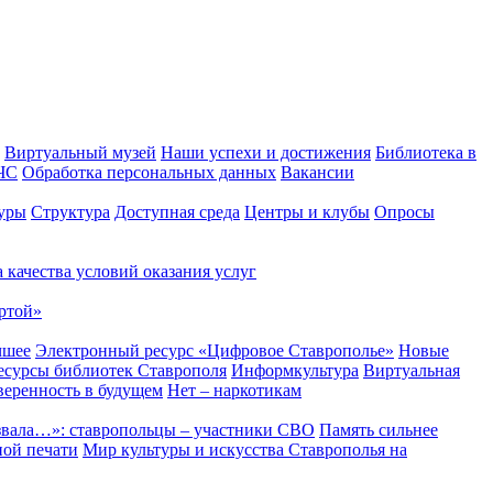
Виртуальный музей
Наши успехи и достижения
Библиотека в
 ЧС
Обработка персональных данных
Вакансии
уры
Структура
Доступная среда
Центры и клубы
Опросы
 качества условий оказания услуг
ртой»
чшее
Электронный ресурс «Цифровое Ставрополье»
Новые
сурсы библиотек Ставрополя
Информкультура
Виртуальная
веренность в будущем
Нет – наркотикам
звала…»: ставропольцы – участники СВО
Память сильнее
ной печати
Мир культуры и искусства Ставрополья на