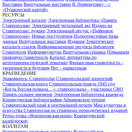
Выставки
Виртуальные выставки
В Лермонтовку – с
«Пушкинской картой»
РЕСУРСЫ
Электронный каталог
Электронная библиотека «Память
Ставрополья»
Электронный читальный зал
Издано на
Ставрополье: лучшее
Электронный ресурс «Цифровое
Ставрополье»
Новые поступления
Полнотекстовые базы
данных
Виртуальные выставки
Издания
Тематические
каталоги ссылок
Информационные ресурсы библиотек
Ставрополя
Информкультура
Виртуальная справка
Повышаем
правовую грамотность
Каталог литературы по
антитеррористической тематике
Финансовая грамотность –
уверенность в будущем
Нет – наркотикам
КРАЕВЕДЕНИЕ
Знакомьтесь: Ставрополье
Ставропольский хронограф
Ставропольская книга
Ставропольская правда 1945 год
«Когда Россия позвала…»: ставропольцы – участники СВО
Память сильнее времени
Электронная библиотека краеведа
Краеведческая библиография
Абрамовские чтения
Ставропольский край в центральной печати
Мир культуры и
искусства Ставрополья на страницах периодических изданий
Ретро-точка «Воронцовская роща»
Краеведческий
калейдоскоп
КОЛЛЕГАМ
Нормативно-правовые документы
Всероссийское