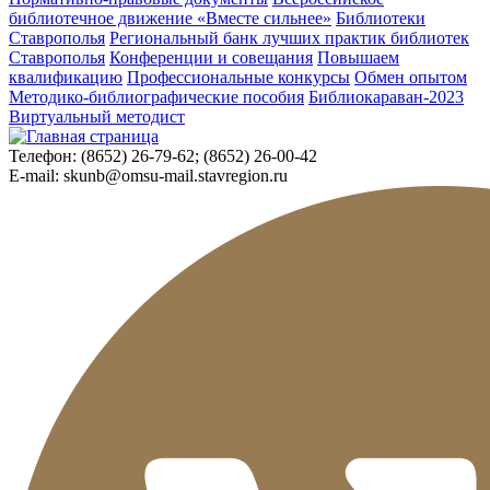
библиотечное движение «Вместе сильнее»
Библиотеки
Ставрополья
Региональный банк лучших практик библиотек
Ставрополья
Конференции и совещания
Повышаем
квалификацию
Профессиональные конкурсы
Обмен опытом
Методико-библиографические пособия
Библиокараван-2023
Виртуальный методист
Телефон:
(8652) 26-79-62; (8652) 26-00-42
E-mail:
skunb@omsu-mail.stavregion.ru