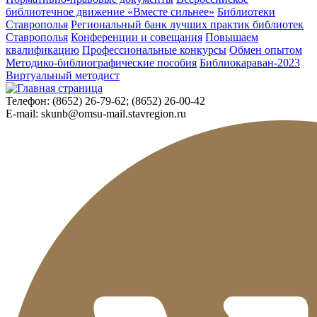
библиотечное движение «Вместе сильнее»
Библиотеки
Ставрополья
Региональный банк лучших практик библиотек
Ставрополья
Конференции и совещания
Повышаем
квалификацию
Профессиональные конкурсы
Обмен опытом
Методико-библиографические пособия
Библиокараван-2023
Виртуальный методист
Телефон:
(8652) 26-79-62; (8652) 26-00-42
E-mail:
skunb@omsu-mail.stavregion.ru