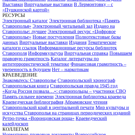
Выставки
Виртуальные выставки
В Лермонтовку – с
«Пушкинской картой»
РЕСУРСЫ
Электронный каталог
Электронная библиотека «Память
Ставрополья»
Электронный читальный зал
Издано на
Ставрополье: лучшее
Электронный ресурс «Цифровое
Ставрополье»
Новые поступления
Полнотекстовые базы
данных
Виртуальные выставки
Издания
Тематические
каталоги ссылок
Информационные ресурсы библиотек
Ставрополя
Информкультура
Виртуальная справка
Повышаем
правовую грамотность
Каталог литературы по
антитеррористической тематике
Финансовая грамотность –
уверенность в будущем
Нет – наркотикам
КРАЕВЕДЕНИЕ
Знакомьтесь: Ставрополье
Ставропольский хронограф
Ставропольская книга
Ставропольская правда 1945 год
«Когда Россия позвала…»: ставропольцы – участники СВО
Память сильнее времени
Электронная библиотека краеведа
Краеведческая библиография
Абрамовские чтения
Ставропольский край в центральной печати
Мир культуры и
искусства Ставрополья на страницах периодических изданий
Ретро-точка «Воронцовская роща»
Краеведческий
калейдоскоп
КОЛЛЕГАМ
Нормативно-правовые документы
Всероссийское