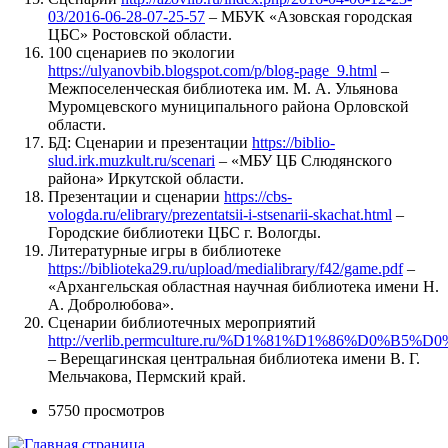
03/2016-06-28-07-25-57
– МБУК «Азовская городская
ЦБС» Ростовской области.
100 сценариев по экологии
https://ulyanovbib.blogspot.com/p/blog-page_9.html
–
Межпоселенческая библиотека им. М. А. Ульянова
Муромцевского муниципального района Орловской
области.
БД: Сценарии и презентации
https://biblio-
slud.irk.muzkult.ru/scenari
– «МБУ ЦБ Слюдянского
района» Иркутской области.
Презентации и сценарии
https://cbs-
vologda.ru/elibrary/prezentatsii-i-stsenarii-skachat.html
–
Городские библиотеки ЦБС г. Вологды.
Литературные игры в библиотеке
https://biblioteka29.ru/upload/medialibrary/f42/game.pdf
–
«Архангельская областная научная библиотека имени Н.
А. Добролюбова».
Сценарии библиотечных мероприятий
http://verlib.permculture.ru/%D1%81%D1%86%D0%
– Верещагинская центральная библиотека имени В. Г.
Мельчакова, Пермский край.
5750 просмотров