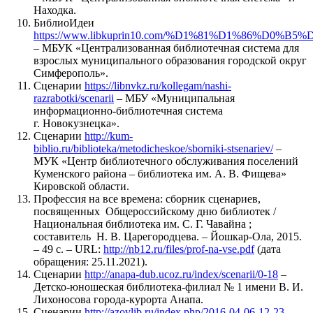
Находка.
БиблиоИдеи
https://www.libkuprin10.com/%D1%81%D1%86%D0
– МБУК «Централизованная библиотечная система для
взрослых муниципального образования городской округ
Симферополь».
Сценарии
https://libnvkz.ru/kollegam/nashi-
razrabotki/scenarii
– МБУ «Муниципальная
информационно-библиотечная система
г. Новокузнецка».
Сценарии
http://kum-
biblio.ru/biblioteka/metodicheskoe/sborniki-stsenariev/
–
МУК «Центр библиотечного обслуживания поселений
Куменского района – библиотека им. А. В. Фищева»
Кировской области.
Профессия на все времена: сборник сценариев,
посвященных Общероссийскому дню библиотек /
Национальная библиотека им. С. Г. Чавайна ;
составитель Н. В. Царегородцева. – Йошкар-Ола, 2015.
– 49 с. – URL:
http://nb12.ru/files/prof-na-vse.pdf
(дата
обращения: 25.11.2021).
Сценарии
http://anapa-dub.ucoz.ru/index/scenarii/0-18
–
Детско-юношеская библиотека-филиал № 1 имени В. И.
Лихоносова города-курорта Анапа.
Сценарии
http://azovlib.ru/index.php/2016-04-06-12-23-