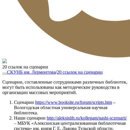
20 ссылок на сценарии
СКУНБ им. Лермонтова
/
20 ссылок на сценарии
Сценарии, составленные сотрудниками различных библиотек,
могут быть использованы как методические руководства в
организации массовых мероприятий.
Сценарии
https://www.booksite.ru/forum/scripts.htm
–
Вологодская областная универсальная научная
библиотека.
Наши сценарии
http://aleksinlib.ru/kollegam/nashi-sczenarii/
– МБУК «Алексинская централизованная библиотечная
система» им. князя Г. Е. Львова Тульской области.