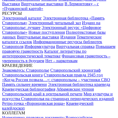
Выставки
Виртуальные выставки
В Лермонтовку – с
«Пушкинской картой»
РЕСУРСЫ
Электронный каталог
Электронная библиотека «Память
Ставрополья»
Электронный читальный зал
Издано на
Ставрополье: лучшее
Электронный ресурс «Цифровое
Ставрополье»
Новые поступления
Полнотекстовые базы
данных
Виртуальные выставки
Издания
Тематические
каталоги ссылок
Информационные ресурсы библиотек
Ставрополя
Информкультура
Виртуальная справка
Повышаем
правовую грамотность
Каталог литературы по
антитеррористической тематике
Финансовая грамотность –
уверенность в будущем
Нет – наркотикам
КРАЕВЕДЕНИЕ
Знакомьтесь: Ставрополье
Ставропольский хронограф
Ставропольская книга
Ставропольская правда 1945 год
«Когда Россия позвала…»: ставропольцы – участники СВО
Память сильнее времени
Электронная библиотека краеведа
Краеведческая библиография
Абрамовские чтения
Ставропольский край в центральной печати
Мир культуры и
искусства Ставрополья на страницах периодических изданий
Ретро-точка «Воронцовская роща»
Краеведческий
калейдоскоп
КОЛЛЕГАМ
Нормативно-правовые документы
Всероссийское