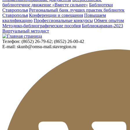
библиотечное движение «Вместе сильнее»
Библиотеки
Ставрополья
Региональный банк лучших практик библиотек
Ставрополья
Конференции и совещания
Повышаем
квалификацию
Профессиональные конкурсы
Обмен опытом
Методико-библиографические пособия
Библиокараван-2023
Виртуальный методист
Телефон:
(8652) 26-79-62; (8652) 26-00-42
E-mail:
skunb@omsu-mail.stavregion.ru