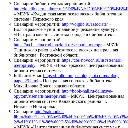
Сценарии библиотечных мероприятий
http://kuelib.permculture.ru/%D0%BA%D0%BE%D0
– МБУК «Куединская межпоселенческая библиотечная
система» Пермского края.
Сценарии мероприятий
http://volglib.ru/associate/
–
Волгоградское муниципальное учреждение культуры
«Централизованная система городских библиотек».
Сценарии мероприятий
https://mcbtacina.rnd.muzkult.ru/scenarii_meropr
– МБУК
Тацинского района «Межпоселенческая центральная
библиотека» Ростовской области.
Сценарии мероприятий
https://cbs-novoch.ru/list/stsenarii-
meropriiatiy
– МБУК «Новочеркасская централизованная
библиотечная система».
Библиокомпас
https://bibliokompas.blogspot.com/p/blog-
page_29.html
– Центральная городская библиотека г.
Михайловка Волгоградской области.
Сценарии мероприятий
http://book-hall.ru/delimsya-
opytom/stsenarii-meropriyatii
– МКУК «Централизованная
библиотечная система Канавинского района» г.
Нижнего Новгорода.
Сценарии
http://nakhodka-
lib.ru/%d0%ba%d0%be%d0%bb%d0%bb%d0%b5%d0%b3%
2/%d1%81%d1%86%d0%b5%d0%bd%d0%b0%d1%80%d0%
– МБУК «Централизованная библиотечная система» г.