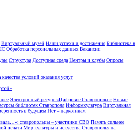
Виртуальный музей
Наши успехи и достижения
Библиотека в
 ЧС
Обработка персональных данных
Вакансии
уры
Структура
Доступная среда
Центры и клубы
Опросы
 качества условий оказания услуг
ртой»
чшее
Электронный ресурс «Цифровое Ставрополье»
Новые
сурсы библиотек Ставрополя
Информкультура
Виртуальная
веренность в будущем
Нет – наркотикам
звала…»: ставропольцы – участники СВО
Память сильнее
ной печати
Мир культуры и искусства Ставрополья на