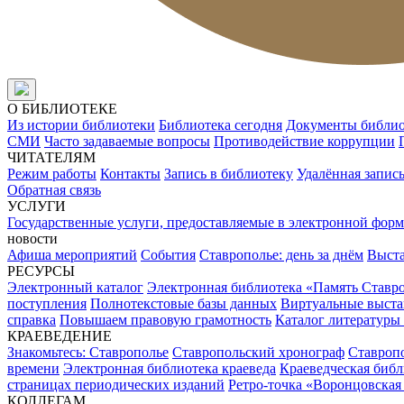
О БИБЛИОТЕКЕ
Из истории библиотеки
Библиотека сегодня
Документы библи
СМИ
Часто задаваемые вопросы
Противодействие коррупции
ЧИТАТЕЛЯМ
Режим работы
Контакты
Запись в библиотеку
Удалённая запис
Обратная связь
УСЛУГИ
Государственные услуги, предоставляемые в электронной форм
новости
Афиша мероприятий
События
Ставрополье: день за днём
Выст
РЕСУРСЫ
Электронный каталог
Электронная библиотека «Память Ставр
поступления
Полнотекстовые базы данных
Виртуальные выста
справка
Повышаем правовую грамотность
Каталог литературы
КРАЕВЕДЕНИЕ
Знакомьтесь: Ставрополье
Ставропольский хронограф
Ставропо
времени
Электронная библиотека краеведа
Краеведческая биб
страницах периодических изданий
Ретро-точка «Воронцовская
КОЛЛЕГАМ