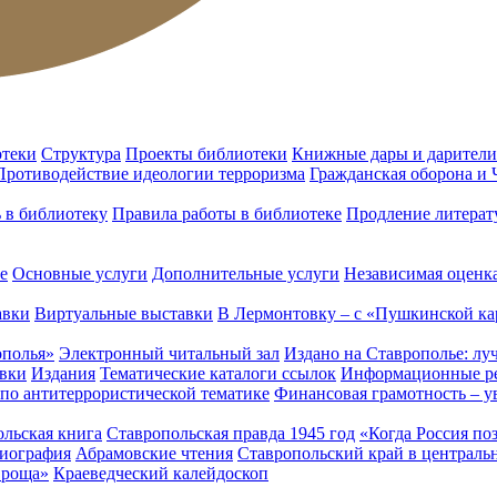
отеки
Структура
Проекты библиотеки
Книжные дары и дарители
Противодействие идеологии терроризма
Гражданская оборона и
ь в библиотеку
Правила работы в библиотеке
Продление литерат
е
Основные услуги
Дополнительные услуги
Независимая оценка
авки
Виртуальные выставки
В Лермонтовку – с «Пушкинской ка
ополья»
Электронный читальный зал
Издано на Ставрополье: лу
вки
Издания
Тематические каталоги ссылок
Информационные ре
 по антитеррористической тематике
Финансовая грамотность – у
льская книга
Ставропольская правда 1945 год
«Когда Россия по
лиография
Абрамовские чтения
Ставропольский край в централь
 роща»
Краеведческий калейдоскоп