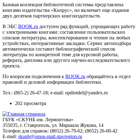
Базовая коллекция библиотечной системы представлена
книгами издательства «Кнорус», но включает еще издания
двух десятков партнерских книгоиздательств.
В ЭБС
BOOK.ru
доступен ряд функций, упрощающих работу
с электронными книгами: составление пользовательских
списков литературы, конспектирование и чтение на любых
устройствах, интерактивные закладки. Сервис автоподбора
автоматически составит библиографический список
литературы по конкретной теме для курсовой работы,
реферата, диплома или другого научно-исследовательского
проекта.
По вопросам подключения к
BOOK.ru
обращайтесь в отдел
правовой и деловой информации библиотеки.
Тел.: (865-2) 26-47-18; e-mail: opdiotdel@yandex.ru
202 просмотра
ГБУК «СКУНБ им. Лермонтова»
355035, г. Ставрополь, ул. Маршала Жукова, 14
Телефон для справок: (8652) 26-79-62; (8652) 26-00-42
E-mail:
skunb@omsu-mail.stavregion.ru