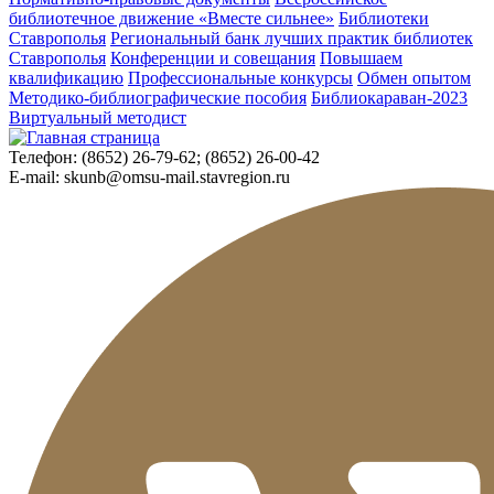
библиотечное движение «Вместе сильнее»
Библиотеки
Ставрополья
Региональный банк лучших практик библиотек
Ставрополья
Конференции и совещания
Повышаем
квалификацию
Профессиональные конкурсы
Обмен опытом
Методико-библиографические пособия
Библиокараван-2023
Виртуальный методист
Телефон:
(8652) 26-79-62; (8652) 26-00-42
E-mail:
skunb@omsu-mail.stavregion.ru