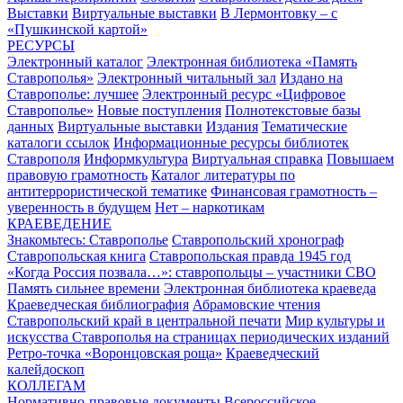
Выставки
Виртуальные выставки
В Лермонтовку – с
«Пушкинской картой»
РЕСУРСЫ
Электронный каталог
Электронная библиотека «Память
Ставрополья»
Электронный читальный зал
Издано на
Ставрополье: лучшее
Электронный ресурс «Цифровое
Ставрополье»
Новые поступления
Полнотекстовые базы
данных
Виртуальные выставки
Издания
Тематические
каталоги ссылок
Информационные ресурсы библиотек
Ставрополя
Информкультура
Виртуальная справка
Повышаем
правовую грамотность
Каталог литературы по
антитеррористической тематике
Финансовая грамотность –
уверенность в будущем
Нет – наркотикам
КРАЕВЕДЕНИЕ
Знакомьтесь: Ставрополье
Ставропольский хронограф
Ставропольская книга
Ставропольская правда 1945 год
«Когда Россия позвала…»: ставропольцы – участники СВО
Память сильнее времени
Электронная библиотека краеведа
Краеведческая библиография
Абрамовские чтения
Ставропольский край в центральной печати
Мир культуры и
искусства Ставрополья на страницах периодических изданий
Ретро-точка «Воронцовская роща»
Краеведческий
калейдоскоп
КОЛЛЕГАМ
Нормативно-правовые документы
Всероссийское