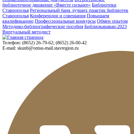
библиотечное движение «Вместе сильнее»
Библиотеки
Ставрополья
Региональный банк лучших практик библиотек
Ставрополья
Конференции и совещания
Повышаем
квалификацию
Профессиональные конкурсы
Обмен опытом
Методико-библиографические пособия
Библиокараван-2023
Виртуальный методист
Телефон:
(8652) 26-79-62; (8652) 26-00-42
E-mail:
skunb@omsu-mail.stavregion.ru