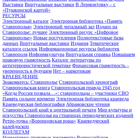
Выставки
Виртуальные выставки
В Лермонтовку – с
«Пушкинской картой»
РЕСУРСЫ
Электронный каталог
Электронная библиотека «Память
Ставрополья»
Электронный читальный зал
Издано на
Ставрополье: лучшее
Электронный ресурс «Цифровое
Ставрополье»
Новые поступления
Полнотекстовые базы
данных
Виртуальные выставки
Издания
Тематические
каталоги ссылок
Информационные ресурсы библиотек
Ставрополя
Информкультура
Виртуальная справка
Повышаем
правовую грамотность
Каталог литературы по
антитеррористической тематике
Финансовая грамотность –
уверенность в будущем
Нет – наркотикам
КРАЕВЕДЕНИЕ
Знакомьтесь: Ставрополье
Ставропольский хронограф
Ставропольская книга
Ставропольская правда 1945 год
«Когда Россия позвала…»: ставропольцы – участники СВО
Память сильнее времени
Электронная библиотека краеведа
Краеведческая библиография
Абрамовские чтения
Ставропольский край в центральной печати
Мир культуры и
искусства Ставрополья на страницах периодических изданий
Ретро-точка «Воронцовская роща»
Краеведческий
калейдоскоп
КОЛЛЕГАМ
Нормативно-правовые документы
Всероссийское