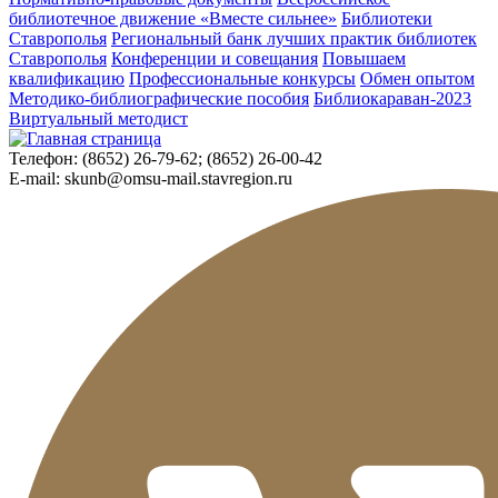
библиотечное движение «Вместе сильнее»
Библиотеки
Ставрополья
Региональный банк лучших практик библиотек
Ставрополья
Конференции и совещания
Повышаем
квалификацию
Профессиональные конкурсы
Обмен опытом
Методико-библиографические пособия
Библиокараван-2023
Виртуальный методист
Телефон:
(8652) 26-79-62; (8652) 26-00-42
E-mail:
skunb@omsu-mail.stavregion.ru