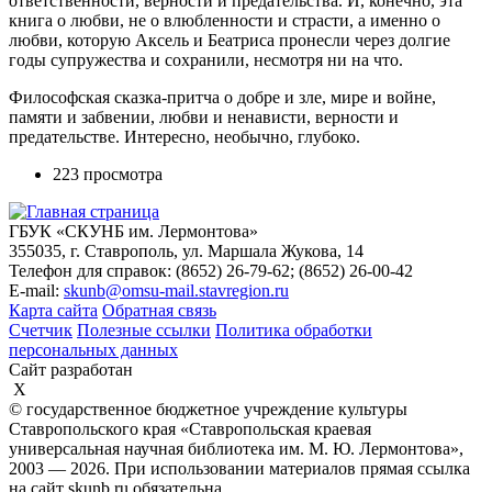
ответственности, верности и предательства. И, конечно, эта
книга о любви, не о влюбленности и страсти, а именно о
любви, которую Аксель и Беатриса пронесли через долгие
годы супружества и сохранили, несмотря ни на что.
Философская сказка-притча о добре и зле, мире и войне,
памяти и забвении, любви и ненависти, верности и
предательстве. Интересно, необычно, глубоко.
223 просмотра
ГБУК «СКУНБ им. Лермонтова»
355035, г. Ставрополь, ул. Маршала Жукова, 14
Телефон для справок: (8652) 26-79-62; (8652) 26-00-42
E-mail:
skunb@omsu-mail.stavregion.ru
Карта сайта
Обратная связь
Счетчик
Полезные ссылки
Политика обработки
персональных данных
Сайт разработан
X
© государственное бюджетное учреждение культуры
Ставропольского края «Ставропольская краевая
универсальная научная библиотека им. М. Ю. Лермонтова»,
2003 — 2026. При использовании материалов прямая ссылка
на сайт skunb.ru обязательна.