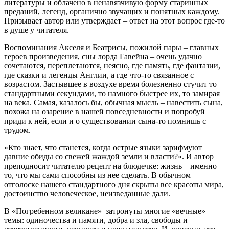
литературы и облачено в ненавязчивую форму старинных
преданий, легенд, органично звучащих и понятных каждому.
Призывает автор или утверждает – ответ на этот вопрос где-то
в душе у читателя.
Воспоминания Акселя и Беатрисы, пожилой пары – главных
героев произведения, сны лорда Гавейна – очень удачно
сочетаются, переплетаются, неясно, где память, где фантазии,
где сказки и легенды Англии, а где что-то связанное с
возрастом. Застывшее в воздухе время болезненно стучит то
стандартными секундами, то намного быстрее их, то замирая
на века. Самая, казалось бы, обычная мысль – навестить сына,
похожа на озарение в нашей повседневности и попробуй
приди к ней, если и о существовании сына-то помнишь с
трудом.
«Кто знает, что станется, когда острые языки зарифмуют
давние обиды со свежей жаждой земли и власти?». И автор
преподносит читателю рецепт на блюдечке: жизнь – именно
то, что мы сами способны из нее сделать. В обычном
отголоске нашего стандартного дня скрыты все красоты мира,
достоинство человеческое, неизведанные дали.
В «Погребенном великане» затронуты многие «вечные»
темы: одиночества и памяти, добра и зла, свободы и