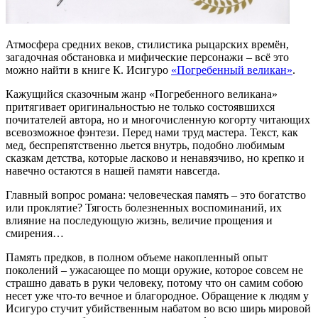
Атмосфера средних веков, стилистика рыцарских времён,
загадочная обстановка и мифические персонажи – всё это
можно найти в книге К. Исигуро
«Погребенный великан»
.
Кажущийся сказочным жанр «Погребенного великана»
притягивает оригинальностью не только состоявшихся
почитателей автора, но и многочисленную когорту читающих
всевозможное фэнтези. Перед нами труд мастера. Текст, как
мед, беспрепятственно льется внутрь, подобно любимым
сказкам детства, которые ласково и ненавязчиво, но крепко и
навечно остаются в нашей памяти навсегда.
Главный вопрос романа: человеческая память – это богатство
или проклятие? Тягость болезненных воспоминаний, их
влияние на последующую жизнь, величие прощения и
смирения…
Память предков, в полном объеме накопленный опыт
поколений – ужасающее по мощи оружие, которое совсем не
страшно давать в руки человеку, потому что он самим собою
несет уже что-то вечное и благородное. Обращение к людям у
Исигуро стучит убийственным набатом во всю ширь мировой