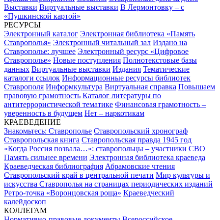
Выставки
Виртуальные выставки
В Лермонтовку – с
«Пушкинской картой»
РЕСУРСЫ
Электронный каталог
Электронная библиотека «Память
Ставрополья»
Электронный читальный зал
Издано на
Ставрополье: лучшее
Электронный ресурс «Цифровое
Ставрополье»
Новые поступления
Полнотекстовые базы
данных
Виртуальные выставки
Издания
Тематические
каталоги ссылок
Информационные ресурсы библиотек
Ставрополя
Информкультура
Виртуальная справка
Повышаем
правовую грамотность
Каталог литературы по
антитеррористической тематике
Финансовая грамотность –
уверенность в будущем
Нет – наркотикам
КРАЕВЕДЕНИЕ
Знакомьтесь: Ставрополье
Ставропольский хронограф
Ставропольская книга
Ставропольская правда 1945 год
«Когда Россия позвала…»: ставропольцы – участники СВО
Память сильнее времени
Электронная библиотека краеведа
Краеведческая библиография
Абрамовские чтения
Ставропольский край в центральной печати
Мир культуры и
искусства Ставрополья на страницах периодических изданий
Ретро-точка «Воронцовская роща»
Краеведческий
калейдоскоп
КОЛЛЕГАМ
Нормативно-правовые документы
Всероссийское