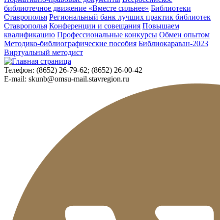
библиотечное движение «Вместе сильнее»
Библиотеки
Ставрополья
Региональный банк лучших практик библиотек
Ставрополья
Конференции и совещания
Повышаем
квалификацию
Профессиональные конкурсы
Обмен опытом
Методико-библиографические пособия
Библиокараван-2023
Виртуальный методист
Телефон:
(8652) 26-79-62; (8652) 26-00-42
E-mail:
skunb@omsu-mail.stavregion.ru