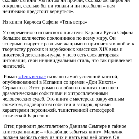
сколько бы книг мы потом ни прочли, сколько бы миров ни
открыли, сколько бы ни узнали и ни позабыли – нам
неизбежно предстоит вернуться».
Из книги Карлоса Сафона «Тень ветра»
У современного испанского писателя Карлоса Руиса Сафона
большое количество поклонников по всему миру. Он
эспериментирует с разными жанрами и признается в любви к
творчеству русских и зарубежных классиков XIX века и
писателей детектива-нуара, у него есть своя авторская
интонация, свой индивидуальный стиль, что так привлекает
читателей.
Роман
«Тень ветра»
назвали самой успешной книгой,
опубликованной в Испании со времен «Дон Кихота»
Сервантеса. Этот роман о любви и о книгах насыщен
драматическими событиями и хитросплетениями
человеческих судеб. Это книга с мастерски закрученным
сюжетом, водоворотом событий и загадок, яркими
характерами персонажей, таинственной атмосферой
готической Барселоны.
Отец приводит десятилетнего Даниэля Семпере в тайное
книгохранилище – «Кладбище забытых книг». Мальчик
должен выбрать одну из них и взять над ней опеку. Он