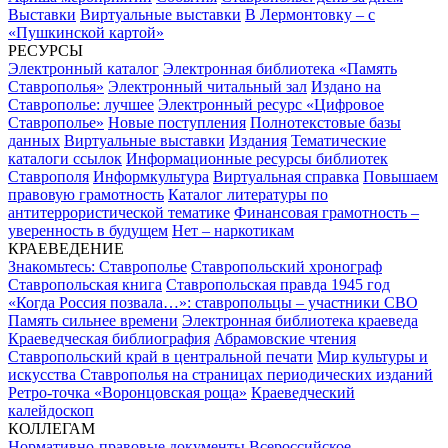
Выставки
Виртуальные выставки
В Лермонтовку – с
«Пушкинской картой»
РЕСУРСЫ
Электронный каталог
Электронная библиотека «Память
Ставрополья»
Электронный читальный зал
Издано на
Ставрополье: лучшее
Электронный ресурс «Цифровое
Ставрополье»
Новые поступления
Полнотекстовые базы
данных
Виртуальные выставки
Издания
Тематические
каталоги ссылок
Информационные ресурсы библиотек
Ставрополя
Информкультура
Виртуальная справка
Повышаем
правовую грамотность
Каталог литературы по
антитеррористической тематике
Финансовая грамотность –
уверенность в будущем
Нет – наркотикам
КРАЕВЕДЕНИЕ
Знакомьтесь: Ставрополье
Ставропольский хронограф
Ставропольская книга
Ставропольская правда 1945 год
«Когда Россия позвала…»: ставропольцы – участники СВО
Память сильнее времени
Электронная библиотека краеведа
Краеведческая библиография
Абрамовские чтения
Ставропольский край в центральной печати
Мир культуры и
искусства Ставрополья на страницах периодических изданий
Ретро-точка «Воронцовская роща»
Краеведческий
калейдоскоп
КОЛЛЕГАМ
Нормативно-правовые документы
Всероссийское