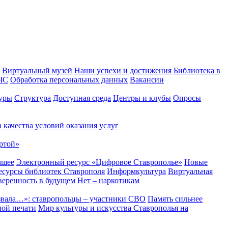
Виртуальный музей
Наши успехи и достижения
Библиотека в
 ЧС
Обработка персональных данных
Вакансии
уры
Структура
Доступная среда
Центры и клубы
Опросы
 качества условий оказания услуг
ртой»
чшее
Электронный ресурс «Цифровое Ставрополье»
Новые
сурсы библиотек Ставрополя
Информкультура
Виртуальная
веренность в будущем
Нет – наркотикам
звала…»: ставропольцы – участники СВО
Память сильнее
ной печати
Мир культуры и искусства Ставрополья на