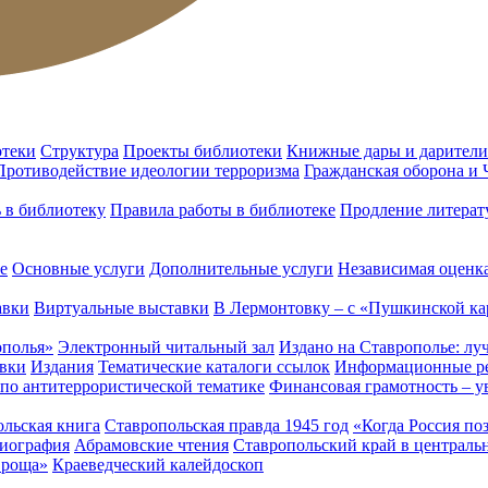
отеки
Структура
Проекты библиотеки
Книжные дары и дарители
Противодействие идеологии терроризма
Гражданская оборона и
ь в библиотеку
Правила работы в библиотеке
Продление литерат
е
Основные услуги
Дополнительные услуги
Независимая оценка
авки
Виртуальные выставки
В Лермонтовку – с «Пушкинской ка
ополья»
Электронный читальный зал
Издано на Ставрополье: лу
вки
Издания
Тематические каталоги ссылок
Информационные ре
 по антитеррористической тематике
Финансовая грамотность – у
льская книга
Ставропольская правда 1945 год
«Когда Россия по
лиография
Абрамовские чтения
Ставропольский край в централь
 роща»
Краеведческий калейдоскоп