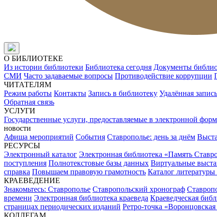
О БИБЛИОТЕКЕ
Из истории библиотеки
Библиотека сегодня
Документы библи
СМИ
Часто задаваемые вопросы
Противодействие коррупции
ЧИТАТЕЛЯМ
Режим работы
Контакты
Запись в библиотеку
Удалённая запис
Обратная связь
УСЛУГИ
Государственные услуги, предоставляемые в электронной форм
новости
Афиша мероприятий
События
Ставрополье: день за днём
Выст
РЕСУРСЫ
Электронный каталог
Электронная библиотека «Память Ставр
поступления
Полнотекстовые базы данных
Виртуальные выста
справка
Повышаем правовую грамотность
Каталог литературы
КРАЕВЕДЕНИЕ
Знакомьтесь: Ставрополье
Ставропольский хронограф
Ставропо
времени
Электронная библиотека краеведа
Краеведческая биб
страницах периодических изданий
Ретро-точка «Воронцовская
КОЛЛЕГАМ