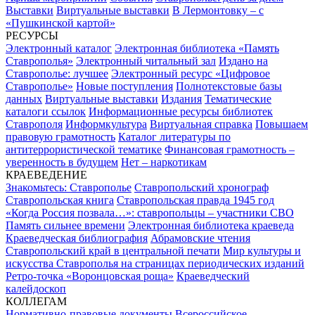
Выставки
Виртуальные выставки
В Лермонтовку – с
«Пушкинской картой»
РЕСУРСЫ
Электронный каталог
Электронная библиотека «Память
Ставрополья»
Электронный читальный зал
Издано на
Ставрополье: лучшее
Электронный ресурс «Цифровое
Ставрополье»
Новые поступления
Полнотекстовые базы
данных
Виртуальные выставки
Издания
Тематические
каталоги ссылок
Информационные ресурсы библиотек
Ставрополя
Информкультура
Виртуальная справка
Повышаем
правовую грамотность
Каталог литературы по
антитеррористической тематике
Финансовая грамотность –
уверенность в будущем
Нет – наркотикам
КРАЕВЕДЕНИЕ
Знакомьтесь: Ставрополье
Ставропольский хронограф
Ставропольская книга
Ставропольская правда 1945 год
«Когда Россия позвала…»: ставропольцы – участники СВО
Память сильнее времени
Электронная библиотека краеведа
Краеведческая библиография
Абрамовские чтения
Ставропольский край в центральной печати
Мир культуры и
искусства Ставрополья на страницах периодических изданий
Ретро-точка «Воронцовская роща»
Краеведческий
калейдоскоп
КОЛЛЕГАМ
Нормативно-правовые документы
Всероссийское