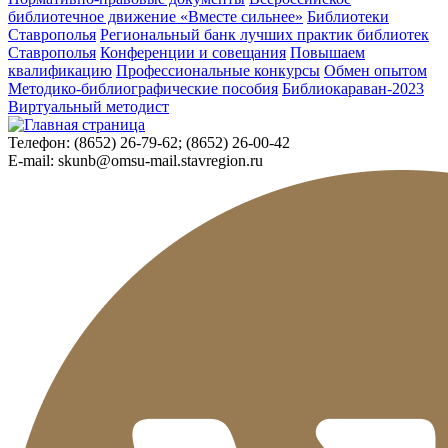
библиотечное движение «Вместе сильнее»
Библиотеки
Ставрополья
Региональный банк лучших практик библиотек
Ставрополья
Конференции и совещания
Повышаем
квалификацию
Профессиональные конкурсы
Обмен опытом
Методико-библиографические пособия
Библиокараван-2023
Виртуальный методист
Телефон:
(8652) 26-79-62; (8652) 26-00-42
E-mail:
skunb@omsu-mail.stavregion.ru