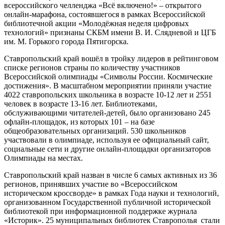
всероссийского челленджа «Всё включено!» – открытого
онлайн-марафона, состоявшегося в рамках Всероссийской
библиотечной акции «Молодёжная неделя цифровых
технологий» признаны СКБМ имени В. И. Слядневой и ЦГБ
им. М. Горького города Пятигорска.
Ставропольский край вошёл в тройку лидеров в рейтинговом
списке регионов страны по количеству участников
Всероссийской олимпиады «Символы России. Космические
достижения». В масштабном мероприятии приняли участие
4022 ставропольских школьника в возрасте 10-12 лет и 2551
человек в возрасте 13-16 лет. Библиотеками,
обслуживающими читателей-детей, было организовано 245
офлайн-площадок, из которых 101 – на базе
общеобразовательных организаций. 530 школьников
участвовали в олимпиаде, используя ее официальный сайт,
социальные сети и другие онлайн-площадки организаторов
Олимпиады на местах.
Ставропольский край назван в числе 6 самых активных из 36
регионов, принявших участие во «Всероссийском
историческом кроссворде» в рамках Года науки и технологий,
организованном Государственной публичной исторической
библиотекой при информационной поддержке журнала
«Историк». 25 муниципальных библиотек Ставрополья стали