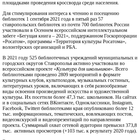
площадками проведения кроссворда среди населения.
Для стимулирования интереса к чтению и посещению
библиотек 1 сентября 2021 года в пятый раз 57
ставропольских библиотек из почти 700 библиотек России
участвовали в Осеннем всероссийском интеллектуальном
забеге «Бегущая книга – 2021», поддержанном Госкорпорации
«Росатом», программы «Территория культуры Росатома»,
волонтёрских организаций и РБА.
В 2021 году 525 библиотечных учреждений муниципальных и
городских округов Ставрополья активно участвовали во
всероссийском проекте «
Культура для школьников
». Всего
библиотеками проведено 2809 мероприятий в формате
культурных клубов, культпоходов, музыкальных гостиных,
литературных уроков, включающих в себя разнообразные
виды освоения произведений искусства и художественной
культуры. Их посетили более 47,3 тыс. школьников. На сайтах
и в социальных сетях ВКонтакте, Одноклассники, Instagram,
Facebook, Twitterr библиотеками края опубликовано более 12
тыс. информационных, тематических, вовлекающих постов,
видеоэкскурсий и видеопрезентаций по направлениям
проекта. Суммарный охват сетевой аудитории превысил 373,8
тыс. активных просмотров (+103 тыс. к результату 2020 года).