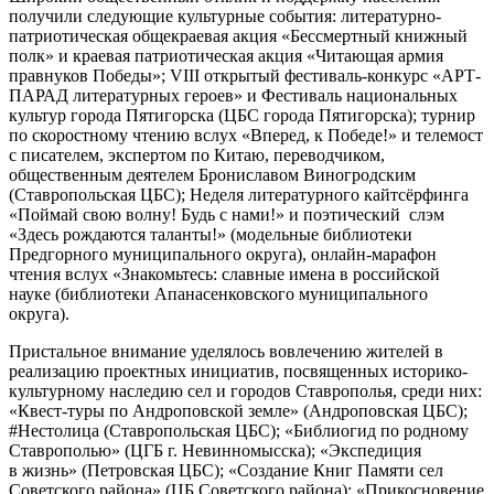
получили следующие культурные события: литературно-
патриотическая общекраевая акция «Бессмертный книжный
полк» и краевая патриотическая акция «Читающая армия
правнуков Победы»; VIII открытый фестиваль-конкурс «АРТ-
ПАРАД литературных героев» и Фестиваль национальных
культур города Пятигорска (ЦБС города Пятигорска); турнир
по скоростному чтению вслух «Вперед, к Победе!» и телемост
с писателем, экспертом по Китаю, переводчиком,
общественным деятелем Брониславом Виногродским
(Ставропольская ЦБС); Неделя литературного кайтсёрфинга
«Поймай свою волну! Будь с нами!» и поэтический слэм
«Здесь рождаются таланты!» (модельные библиотеки
Предгорного муниципального округа), онлайн-марафон
чтения вслух «Знакомьтесь: славные имена в российской
науке (библиотеки Апанасенковского муниципального
округа).
Пристальное внимание уделялось вовлечению жителей в
реализацию проектных инициатив, посвященных историко-
культурному наследию сел и городов Ставрополья, среди них:
«Квест-туры по Андроповской земле» (Андроповская ЦБС);
#Нестолица (Ставропольская ЦБС); «Библиогид по родному
Ставрополью» (ЦГБ г. Невинномысска); «Экспедиция
в жизнь» (Петровская ЦБС); «Создание Книг Памяти сел
Советского района» (ЦБ Советского района); «Прикосновение