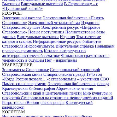
Выставки
Виртуальные выставки
В Лермонтовку – с
«Пушкинской картой»
РЕСУРСЫ
Электронный каталог
Электронная библиотека «Память
Ставрополья»
Электронный читальный зал
Издано на
Ставрополье: лучшее
Электронный ресурс «Цифровое
Ставрополье»
Новые поступления
Полнотекстовые базы
данных
Виртуальные выставки
Издания
Тематические
каталоги ссылок
Информационные ресурсы библиотек
Ставрополя
Информкультура
Виртуальная справка
Повышаем
правовую грамотность
Каталог литературы по
антитеррористической тематике
Финансовая грамотность –
уверенность в будущем
Нет – наркотикам
КРАЕВЕДЕНИЕ
Знакомьтесь: Ставрополье
Ставропольский хронограф
Ставропольская книга
Ставропольская правда 1945 год
«Когда Россия позвала…»: ставропольцы – участники СВО
Память сильнее времени
Электронная библиотека краеведа
Краеведческая библиография
Абрамовские чтения
Ставропольский край в центральной печати
Мир культуры и
искусства Ставрополья на страницах периодических изданий
Ретро-точка «Воронцовская роща»
Краеведческий
калейдоскоп
КОЛЛЕГАМ
Нормативно-правовые документы
Всероссийское