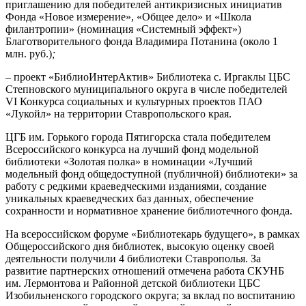
приглашению для победителей антикризисных инициатив
Фонда «Новое измерение», «Общее дело» и «Школа
филантропии» (номинация «Системный эффект»)
Благотворительного фонда Владимира Потанина (около 1
млн. руб.)
;
– проект «БиблиоИнтерАктив» Библиотека с. Иргаклы ЦБС
Степновского муниципального округа в числе победителей
VI Конкурса социальных и культурных проектов ПАО
«Лукойл» на территории Ставропольского края.
ЦГБ им. Горького города Пятигорска стала победителем
Всероссийского конкурса на лучший фонд модельной
библиотеки «Золотая полка» в номинации «Лучший
модельный фонд общедоступной (публичной) библиотеки» за
работу с редкими краеведческими изданиями, создание
уникальных краеведческих баз данных, обеспечение
сохранности и нормативное хранение библиотечного фонда.
На всероссийском форуме «Библиотекарь будущего», в рамках
Общероссийского дня библиотек, высокую оценку своей
деятельности получили 4 библиотеки Ставрополья. За
развитие партнерских отношений отмечена работа СКУНБ
им. Лермонтова и Районной детской библиотеки ЦБС
Изобильненского городского округа; за вклад по воспитанию