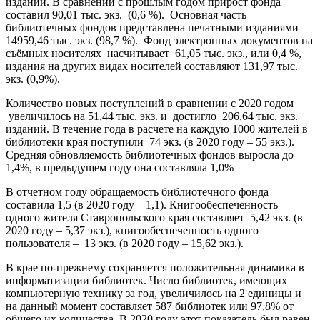
изданий. В сравнении с прошлым годом прирост фонда
составил 90,01 тыс. экз. (0,6 %). Основная часть
библиотечных фондов представлена печатными изданиями –
14959,46 тыс. экз. (98,7 %). Фонд электронных документов на
съёмных носителях насчитывает 61,05 тыс. экз., или 0,4 %,
издания на других видах носителей составляют 131,97 тыс.
экз. (0,9%).
Количество новых поступлений в сравнении с 2020 годом
увеличилось на 51,44 тыс. экз. и достигло 206,64 тыс. экз.
изданий. В течение года в расчете на каждую 1000 жителей в
библиотеки края поступили 74 экз. (в 2020 году – 55 экз.).
Средняя обновляемость библиотечных фондов выросла до
1,4%, в предыдущем году она составляла 1,0%
В отчетном году обращаемость библиотечного фонда
составила 1,5 (в 2020 году – 1,1). Книгообеспеченность
одного жителя Ставропольского края составляет 5,42 экз. (в
2020 году – 5,37 экз.), книгообеспеченность одного
пользователя – 13 экз. (в 2020 году – 15,62 экз.).
В крае по-прежнему сохраняется положительная динамика в
информатизации библиотек. Число библиотек, имеющих
компьютерную технику за год, увеличилось на 2 единицы и
на данный момент составляет 587 библиотек или 97,8% от
общего их количества. В 2020 году этот показатель был равен