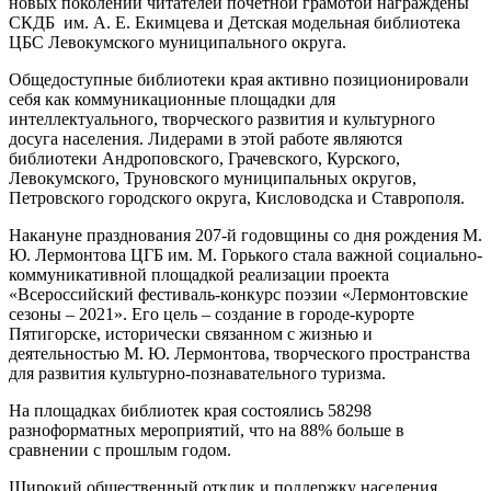
новых поколений читателей почетной грамотой награждены
СКДБ им. А. Е. Екимцева и Детская модельная библиотека
ЦБС Левокумского муниципального округа.
Общедоступные библиотеки края активно позиционировали
себя как коммуникационные площадки для
интеллектуального, творческого развития и культурного
досуга населения. Лидерами в этой работе являются
библиотеки Андроповского, Грачевского, Курского,
Левокумского, Труновского муниципальных округов,
Петровского городского округа, Кисловодска и Ставрополя.
Накануне празднования 207-й годовщины со дня рождения М.
Ю. Лермонтова ЦГБ им. М. Горького стала важной социально-
коммуникативной площадкой реализации проекта
«Всероссийский фестиваль-конкурс поэзии «Лермонтовские
сезоны – 2021». Его цель – создание в городе-курорте
Пятигорске, исторически связанном с жизнью и
деятельностью М. Ю. Лермонтова, творческого пространства
для развития культурно-познавательного туризма.
На площадках библиотек края состоялись 58298
разноформатных мероприятий, что на 88% больше в
сравнении с прошлым годом.
Широкий общественный отклик и поддержку населения