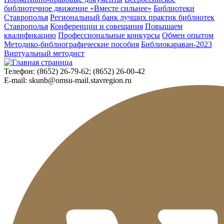
библиотечное движение «Вместе сильнее»
Библиотеки
Ставрополья
Региональный банк лучших практик библиотек
Ставрополья
Конференции и совещания
Повышаем
квалификацию
Профессиональные конкурсы
Обмен опытом
Методико-библиографические пособия
Библиокараван-2023
Виртуальный методист
Телефон:
(8652) 26-79-62; (8652) 26-00-42
E-mail:
skunb@omsu-mail.stavregion.ru