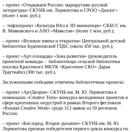
– проект «Открываем Россию: маршрутами русской
литературы» СКУНБ им. Лермонтова и СРОО «Диалог»
(более 1 млн. руб.);
– тифлопроект «Культура Юга в 3D миниатюре» СКБСС им.
В. Маяковского и АНО «Маякстав» (более 1 млн. руб.);
– проект «Великие имена и открытия» Центральной детской
библиотеки Буденновской ГЦБС (около 450 тыс. руб.);
– проект «Арт-площадка «Зона развития» (руководитель
проектной команды – библиотекарь сельской библиотеки
поселка Красочного МКУК «Красочное СКО» Дарья
Траутвайн) (300 тыс. руб.).
Заслуженными победами отмечены библиотечные проекты:
– проект «АртДворик» СКУНБ им. М. Ю. Лермонтова в
номинации «Creative Terra» конкурса молодежных проектов в
сфере креативных индустрий в рамках Второго фестиваля
«Russian Creative Week» среди 313 заявок из 50 регионов
России;
– проект «Кислород. Второе дыхание» СКУНБ им. М. Ю.
Лермонтова признан победителем первого цикла конкурса по