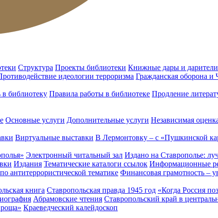
отеки
Структура
Проекты библиотеки
Книжные дары и дарители
Противодействие идеологии терроризма
Гражданская оборона и
ь в библиотеку
Правила работы в библиотеке
Продление литерат
е
Основные услуги
Дополнительные услуги
Независимая оценка
авки
Виртуальные выставки
В Лермонтовку – с «Пушкинской ка
ополья»
Электронный читальный зал
Издано на Ставрополье: лу
вки
Издания
Тематические каталоги ссылок
Информационные ре
 по антитеррористической тематике
Финансовая грамотность – у
льская книга
Ставропольская правда 1945 год
«Когда Россия по
лиография
Абрамовские чтения
Ставропольский край в централь
 роща»
Краеведческий калейдоскоп