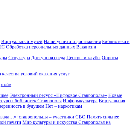
Виртуальный музей
Наши успехи и достижения
Библиотека в
 ЧС
Обработка персональных данных
Вакансии
уры
Структура
Доступная среда
Центры и клубы
Опросы
 качества условий оказания услуг
ртой»
чшее
Электронный ресурс «Цифровое Ставрополье»
Новые
сурсы библиотек Ставрополя
Информкультура
Виртуальная
веренность в будущем
Нет – наркотикам
звала…»: ставропольцы – участники СВО
Память сильнее
ной печати
Мир культуры и искусства Ставрополья на