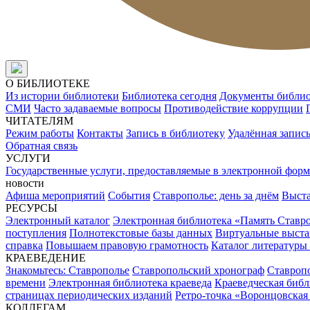
О БИБЛИОТЕКЕ
Из истории библиотеки
Библиотека сегодня
Документы библи
СМИ
Часто задаваемые вопросы
Противодействие коррупции
ЧИТАТЕЛЯМ
Режим работы
Контакты
Запись в библиотеку
Удалённая запис
Обратная связь
УСЛУГИ
Государственные услуги, предоставляемые в электронной форм
новости
Афиша мероприятий
События
Ставрополье: день за днём
Выст
РЕСУРСЫ
Электронный каталог
Электронная библиотека «Память Ставр
поступления
Полнотекстовые базы данных
Виртуальные выста
справка
Повышаем правовую грамотность
Каталог литературы
КРАЕВЕДЕНИЕ
Знакомьтесь: Ставрополье
Ставропольский хронограф
Ставропо
времени
Электронная библиотека краеведа
Краеведческая биб
страницах периодических изданий
Ретро-точка «Воронцовская
КОЛЛЕГАМ