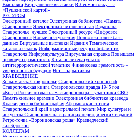
Выставки
Виртуальные выставки
В Лермонтовку – с
«Пушкинской картой»
РЕСУРСЫ
Электронный каталог
Электронная библиотека «Память
Ставрополья»
Электронный читальный зал
Издано на
Ставрополье: лучшее
Электронный ресурс «Цифровое
Ставрополье»
Новые поступления
Полнотекстовые базы
данных
Виртуальные выставки
Издания
Тематические
каталоги ссылок
Информационные ресурсы библиотек
Ставрополя
Информкультура
Виртуальная справка
Повышаем
правовую грамотность
Каталог литературы по
антитеррористической тематике
Финансовая грамотность –
уверенность в будущем
Нет – наркотикам
КРАЕВЕДЕНИЕ
Знакомьтесь: Ставрополье
Ставропольский хронограф
Ставропольская книга
Ставропольская правда 1945 год
«Когда Россия позвала…»: ставропольцы – участники СВО
Память сильнее времени
Электронная библиотека краеведа
Краеведческая библиография
Абрамовские чтения
Ставропольский край в центральной печати
Мир культуры и
искусства Ставрополья на страницах периодических изданий
Ретро-точка «Воронцовская роща»
Краеведческий
калейдоскоп
КОЛЛЕГАМ
Нормативно-правовые документы
Всероссийское