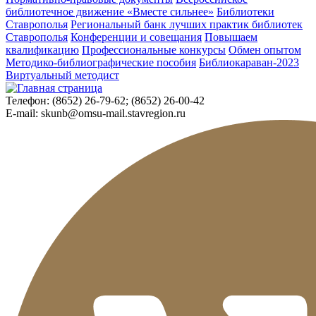
библиотечное движение «Вместе сильнее»
Библиотеки
Ставрополья
Региональный банк лучших практик библиотек
Ставрополья
Конференции и совещания
Повышаем
квалификацию
Профессиональные конкурсы
Обмен опытом
Методико-библиографические пособия
Библиокараван-2023
Виртуальный методист
Телефон:
(8652) 26-79-62; (8652) 26-00-42
E-mail:
skunb@omsu-mail.stavregion.ru