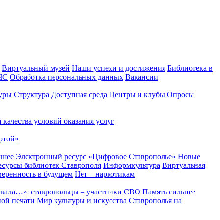
Виртуальный музей
Наши успехи и достижения
Библиотека в
 ЧС
Обработка персональных данных
Вакансии
уры
Структура
Доступная среда
Центры и клубы
Опросы
 качества условий оказания услуг
ртой»
чшее
Электронный ресурс «Цифровое Ставрополье»
Новые
сурсы библиотек Ставрополя
Информкультура
Виртуальная
веренность в будущем
Нет – наркотикам
звала…»: ставропольцы – участники СВО
Память сильнее
ной печати
Мир культуры и искусства Ставрополья на