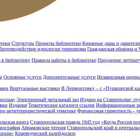
отеки
Структура
Проекты библиотеки
Книжные дары и дарители
Противодействие идеологии терроризма
Гражданская оборона и
ь в библиотеку
Правила работы в библиотеке
Продление литерат
е
Основные услуги
Дополнительные услуги
Независимая оценка
авки
Виртуальные выставки
В Лермонтовку – с «Пушкинской ка
ополья»
Электронный читальный зал
Издано на Ставрополье: лу
вки
Издания
Тематические каталоги ссылок
Информационные ре
 по антитеррористической тематике
Финансовая грамотность – у
льская книга
Ставропольская правда 1945 год
«Когда Россия по
лиография
Абрамовские чтения
Ставропольский край в централь
 роща»
Краеведческий калейдоскоп