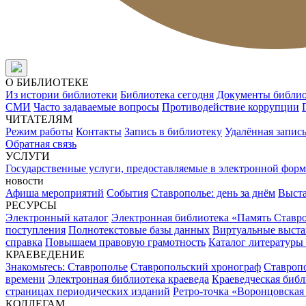
О БИБЛИОТЕКЕ
Из истории библиотеки
Библиотека сегодня
Документы библи
СМИ
Часто задаваемые вопросы
Противодействие коррупции
ЧИТАТЕЛЯМ
Режим работы
Контакты
Запись в библиотеку
Удалённая запис
Обратная связь
УСЛУГИ
Государственные услуги, предоставляемые в электронной форм
новости
Афиша мероприятий
События
Ставрополье: день за днём
Выст
РЕСУРСЫ
Электронный каталог
Электронная библиотека «Память Ставр
поступления
Полнотекстовые базы данных
Виртуальные выста
справка
Повышаем правовую грамотность
Каталог литературы
КРАЕВЕДЕНИЕ
Знакомьтесь: Ставрополье
Ставропольский хронограф
Ставропо
времени
Электронная библиотека краеведа
Краеведческая биб
страницах периодических изданий
Ретро-точка «Воронцовская
КОЛЛЕГАМ