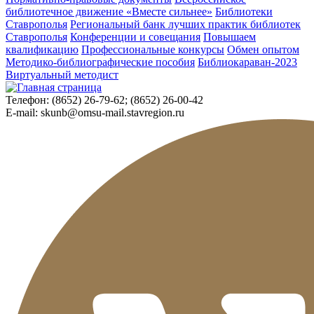
библиотечное движение «Вместе сильнее»
Библиотеки
Ставрополья
Региональный банк лучших практик библиотек
Ставрополья
Конференции и совещания
Повышаем
квалификацию
Профессиональные конкурсы
Обмен опытом
Методико-библиографические пособия
Библиокараван-2023
Виртуальный методист
Телефон:
(8652) 26-79-62; (8652) 26-00-42
E-mail:
skunb@omsu-mail.stavregion.ru