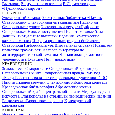
Выставки
Виртуальные выставки
В Лермонтовку – с
«Пушкинской картой»
РЕСУРСЫ
Электронный каталог
Электронная библиотека «Память
Ставрополья»
Электронный читальный зал
Издано на
Ставрополье: лучшее
Электронный ресурс «Цифровое
Ставрополье»
Новые поступления
Полнотекстовые базы
данных
Виртуальные выставки
Издания
Тематические
каталоги ссылок
Информационные ресурсы библиотек
Ставрополя
Информкультура
Виртуальная справка
Повышаем
правовую грамотность
Каталог литературы по
антитеррористической тематике
Финансовая грамотность –
уверенность в будущем
Нет – наркотикам
КРАЕВЕДЕНИЕ
Знакомьтесь: Ставрополье
Ставропольский хронограф
Ставропольская книга
Ставропольская правда 1945 год
«Когда Россия позвала…»: ставропольцы – участники СВО
Память сильнее времени
Электронная библиотека краеведа
Краеведческая библиография
Абрамовские чтения
Ставропольский край в центральной печати
Мир культуры и
искусства Ставрополья на страницах периодических изданий
Ретро-точка «Воронцовская роща»
Краеведческий
калейдоскоп
КОЛЛЕГАМ
Нормативно-правовые документы
Всероссийское