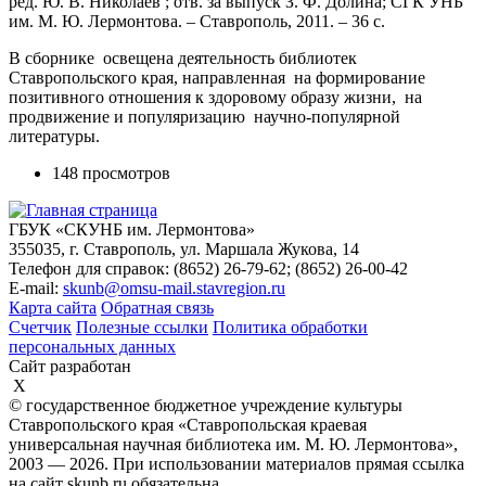
ред. Ю. В. Николаев ; отв. за выпуск З. Ф. Долина; СГК УНБ
им. М. Ю. Лермонтова. – Ставрополь, 2011. – 36 с.
В сборнике освещена деятельность библиотек
Ставропольского края, направленная на формирование
позитивного отношения к здоровому образу жизни, на
продвижение и популяризацию научно-популярной
литературы.
148 просмотров
ГБУК «СКУНБ им. Лермонтова»
355035, г. Ставрополь, ул. Маршала Жукова, 14
Телефон для справок: (8652) 26-79-62; (8652) 26-00-42
E-mail:
skunb@omsu-mail.stavregion.ru
Карта сайта
Обратная связь
Счетчик
Полезные ссылки
Политика обработки
персональных данных
Сайт разработан
X
© государственное бюджетное учреждение культуры
Ставропольского края «Ставропольская краевая
универсальная научная библиотека им. М. Ю. Лермонтова»,
2003 — 2026. При использовании материалов прямая ссылка
на сайт skunb.ru обязательна.