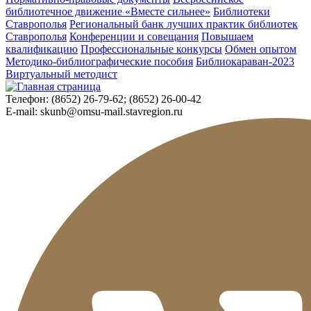
библиотечное движение «Вместе сильнее»
Библиотеки
Ставрополья
Региональный банк лучших практик библиотек
Ставрополья
Конференции и совещания
Повышаем
квалификацию
Профессиональные конкурсы
Обмен опытом
Методико-библиографические пособия
Библиокараван-2023
Виртуальный методист
Телефон:
(8652) 26-79-62; (8652) 26-00-42
E-mail:
skunb@omsu-mail.stavregion.ru