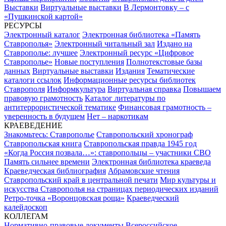
Выставки
Виртуальные выставки
В Лермонтовку – с
«Пушкинской картой»
РЕСУРСЫ
Электронный каталог
Электронная библиотека «Память
Ставрополья»
Электронный читальный зал
Издано на
Ставрополье: лучшее
Электронный ресурс «Цифровое
Ставрополье»
Новые поступления
Полнотекстовые базы
данных
Виртуальные выставки
Издания
Тематические
каталоги ссылок
Информационные ресурсы библиотек
Ставрополя
Информкультура
Виртуальная справка
Повышаем
правовую грамотность
Каталог литературы по
антитеррористической тематике
Финансовая грамотность –
уверенность в будущем
Нет – наркотикам
КРАЕВЕДЕНИЕ
Знакомьтесь: Ставрополье
Ставропольский хронограф
Ставропольская книга
Ставропольская правда 1945 год
«Когда Россия позвала…»: ставропольцы – участники СВО
Память сильнее времени
Электронная библиотека краеведа
Краеведческая библиография
Абрамовские чтения
Ставропольский край в центральной печати
Мир культуры и
искусства Ставрополья на страницах периодических изданий
Ретро-точка «Воронцовская роща»
Краеведческий
калейдоскоп
КОЛЛЕГАМ
Нормативно-правовые документы
Всероссийское