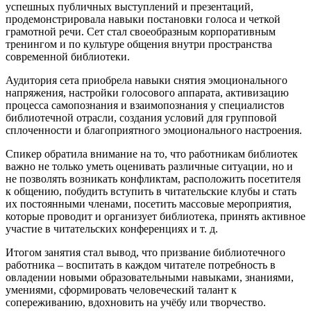
успешных публичных выступлений и презентаций,
продемонстрировала навыки постановки голоса и четкой
грамотной речи. Сет стал своеобразным корпоративным
тренингом и по культуре общения внутри пространства
современной библиотеки.
Аудитория сета приобрела навыки снятия эмоционального
напряжения, настройки голосового аппарата, активизацию
процесса самопознания и взаимопознания у специалистов
библиотечной отрасли, создания условий для групповой
сплоченности и благоприятного эмоционального настроения.
Спикер обратила внимание на то, что работникам библиотек
важно не только уметь оценивать различные ситуации, но и
не позволять возникать конфликтам, расположить посетителя
к общению, побудить вступить в читательские клубы и стать
их постоянными членами, посетить массовые мероприятия,
которые проводит и организует библиотека, принять активное
участие в читательских конференциях и т. д.
Итогом занятия стал вывод, что призвание библиотечного
работника – воспитать в каждом читателе потребность в
овладении новыми образовательными навыками, знаниями,
умениями, сформировать человеческий талант к
сопереживанию, вдохновить на учёбу или творчество.