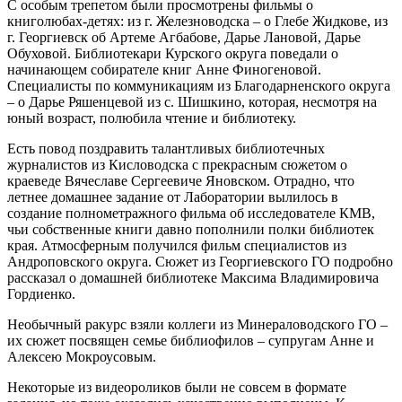
С особым трепетом были просмотрены фильмы о
книголюбах-детях: из г. Железноводска – о Глебе Жидкове, из
г. Георгиевск об Артеме Агбабове, Дарье Лановой, Дарье
Обуховой. Библиотекари Курского округа поведали о
начинающем собирателе книг Анне Финогеновой.
Специалисты по коммуникациям из Благодарненского округа
– о Дарье Ряшенцевой из с. Шишкино, которая, несмотря на
юный возраст, полюбила чтение и библиотеку.
Есть повод поздравить талантливых библиотечных
журналистов из Кисловодска с прекрасным сюжетом о
краеведе Вячеславе Сергеевиче Яновском. Отрадно, что
летнее домашнее задание от Лаборатории вылилось в
создание полнометражного фильма об исследователе КМВ,
чьи собственные книги давно пополнили полки библиотек
края. Атмосферным получился фильм специалистов из
Андроповского округа. Сюжет из Георгиевского ГО подробно
рассказал о домашней библиотеке Максима Владимировича
Гордиенко.
Необычный ракурс взяли коллеги из Минераловодского ГО –
их сюжет посвящен семье библиофилов – супругам Анне и
Алексею Мокроусовым.
Некоторые из видеороликов были не совсем в формате