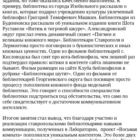
задания, но тоже оказались качественно выполнены. К
примеру, библиотека из города Изобильного рассказали о
книгах, которые подарил учреждению культуры увлеченный
библиофил Григорий Тимофеевич Машкин. Библиотекари из
Буденновска рассказали об уникальном издании книги Шота
Руставели «Витязь в тигровой шкуре». Александровский
округ прислал очень динамичный сюжет «Пигмеи и
великаны книжного мира». Библиотекари Ставрополя и
Лермонтова просто поговорили о букинистических и иных
книжных ценностях. Один из фильмов библиотекарей г.
Кисловодска был снят про кота-библиофила, чем лишний раз
подтвердил правило: котики в контенте сайта лишними не
бывают. Фильм размещен на сайте Клуба библиофилов в
рубрике «Библиотекари шутят». Один из фильмов от
библиотекарей Георгиевского округа был посвящен просто
процессу пополнения книжного фонда модельной
библиотеки. Это говорит о способности специалистов
библиотеки подстроиться под обстоятельства, что само по
себе свидетельствует о достаточном коммуникативном
интеллекте.
Итогом занятия стал вывод, что благодаря участию и
реализации ставропольскими библиотекарями навыков
коммуникации, полученных в Лаборатории, проект «Восьмая
комната» пополнился уникальным контентом. Это более двух