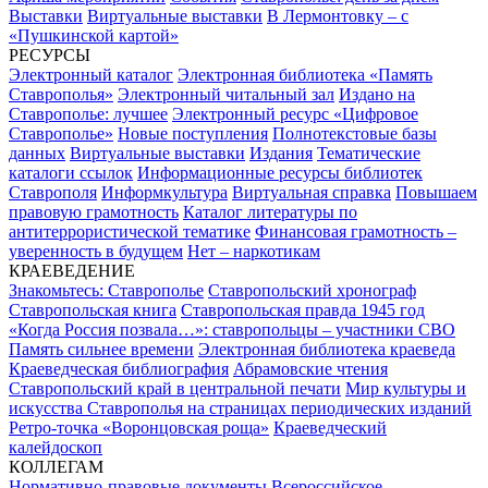
Выставки
Виртуальные выставки
В Лермонтовку – с
«Пушкинской картой»
РЕСУРСЫ
Электронный каталог
Электронная библиотека «Память
Ставрополья»
Электронный читальный зал
Издано на
Ставрополье: лучшее
Электронный ресурс «Цифровое
Ставрополье»
Новые поступления
Полнотекстовые базы
данных
Виртуальные выставки
Издания
Тематические
каталоги ссылок
Информационные ресурсы библиотек
Ставрополя
Информкультура
Виртуальная справка
Повышаем
правовую грамотность
Каталог литературы по
антитеррористической тематике
Финансовая грамотность –
уверенность в будущем
Нет – наркотикам
КРАЕВЕДЕНИЕ
Знакомьтесь: Ставрополье
Ставропольский хронограф
Ставропольская книга
Ставропольская правда 1945 год
«Когда Россия позвала…»: ставропольцы – участники СВО
Память сильнее времени
Электронная библиотека краеведа
Краеведческая библиография
Абрамовские чтения
Ставропольский край в центральной печати
Мир культуры и
искусства Ставрополья на страницах периодических изданий
Ретро-точка «Воронцовская роща»
Краеведческий
калейдоскоп
КОЛЛЕГАМ
Нормативно-правовые документы
Всероссийское