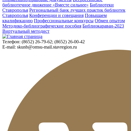
библиотечное движение «Вместе сильнее»
Библиотеки
Ставрополья
Региональный банк лучших практик библиотек
Ставрополья
Конференции и совещания
Повышаем
квалификацию
Профессиональные конкурсы
Обмен опытом
Методико-библиографические пособия
Библиокараван-2023
Виртуальный методист
Телефон:
(8652) 26-79-62; (8652) 26-00-42
E-mail:
skunb@omsu-mail.stavregion.ru