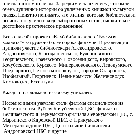
присланного материала. За редким исключением, это были
очень душевные истории об увлеченных книжной культурой
людях. Приятно понимать, что знания, которые библиотекари
региона получили в ходе лабораторных сетов, нашли такое
достойное практическое применение!
Всего на сайт проекта «Клуб библиофилов "Восьмая
комната"» загружено более сорока фильмов. В реализации
приняли участие библиотекари Александровского,
Андроповского, Благодарненского, Буденновского,
Георгиевского, Грачевского, Новоселицкого, Кировского,
Кочубеевского, Курского, Минераловодского, Левокумского,
Предгорного, Петровского округов; городов Ставрополь,
Изобильный, Георгиевск, Невинномысск, Железноводск,
Кисловодск, Ессентуки.
Каждый из фильмов по-своему уникален.
Несомненными удачами стали фильмы специалистов из
библиотеки им. Рубеля Кочубеевской ЦБС, филиала с.
Величаевского и Теркумского филиала Левокумской ЦБС, с.
Марьинского Кировской ЦБС, с. Прикумского
Минераловодской ЦБС, Центральной библиотеки
Андроповской ЦБС и другие.