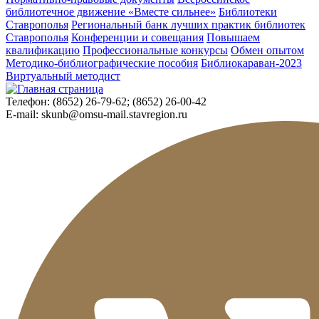
библиотечное движение «Вместе сильнее»
Библиотеки
Ставрополья
Региональный банк лучших практик библиотек
Ставрополья
Конференции и совещания
Повышаем
квалификацию
Профессиональные конкурсы
Обмен опытом
Методико-библиографические пособия
Библиокараван-2023
Виртуальный методист
Телефон:
(8652) 26-79-62; (8652) 26-00-42
E-mail:
skunb@omsu-mail.stavregion.ru