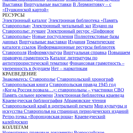
Выставки
Виртуальные выставки
В Лермонтовку – с
«Пушкинской картой»
РЕСУРСЫ
Электронный каталог
Электронная библиотека «Память
Ставрополья»
Электронный читальный зал
Издано на
Ставрополье: лучшее
Электронный ресурс «Цифровое
Ставрополье»
Новые поступления
Полнотекстовые базы
данных
Виртуальные выставки
Издания
Тематические
каталоги ссылок
Информационные ресурсы библиотек
Ставрополя
Информкультура
Виртуальная справка
Повышаем
правовую грамотность
Каталог литературы по
антитеррористической тематике
Финансовая грамотность –
уверенность в будущем
Нет – наркотикам
КРАЕВЕДЕНИЕ
Знакомьтесь: Ставрополье
Ставропольский хронограф
Ставропольская книга
Ставропольская правда 1945 год
«Когда Россия позвала…»: ставропольцы – участники СВО
Память сильнее времени
Электронная библиотека краеведа
Краеведческая библиография
Абрамовские чтения
Ставропольский край в центральной печати
Мир культуры и
искусства Ставрополья на страницах периодических изданий
Ретро-точка «Воронцовская роща»
Краеведческий
калейдоскоп
КОЛЛЕГАМ
Нормативно-правовые документы
Всероссийское