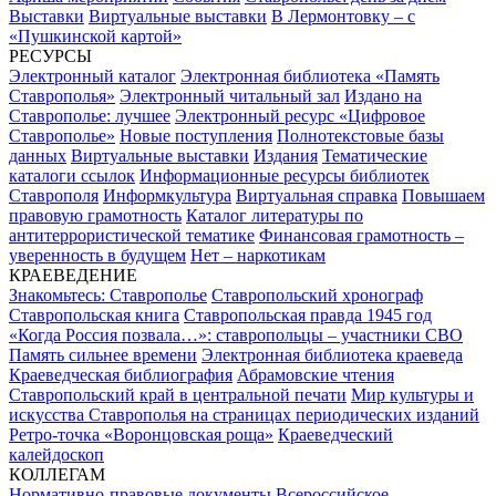
Выставки
Виртуальные выставки
В Лермонтовку – с
«Пушкинской картой»
РЕСУРСЫ
Электронный каталог
Электронная библиотека «Память
Ставрополья»
Электронный читальный зал
Издано на
Ставрополье: лучшее
Электронный ресурс «Цифровое
Ставрополье»
Новые поступления
Полнотекстовые базы
данных
Виртуальные выставки
Издания
Тематические
каталоги ссылок
Информационные ресурсы библиотек
Ставрополя
Информкультура
Виртуальная справка
Повышаем
правовую грамотность
Каталог литературы по
антитеррористической тематике
Финансовая грамотность –
уверенность в будущем
Нет – наркотикам
КРАЕВЕДЕНИЕ
Знакомьтесь: Ставрополье
Ставропольский хронограф
Ставропольская книга
Ставропольская правда 1945 год
«Когда Россия позвала…»: ставропольцы – участники СВО
Память сильнее времени
Электронная библиотека краеведа
Краеведческая библиография
Абрамовские чтения
Ставропольский край в центральной печати
Мир культуры и
искусства Ставрополья на страницах периодических изданий
Ретро-точка «Воронцовская роща»
Краеведческий
калейдоскоп
КОЛЛЕГАМ
Нормативно-правовые документы
Всероссийское