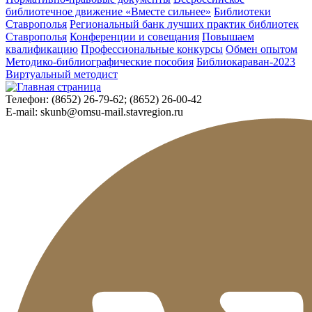
библиотечное движение «Вместе сильнее»
Библиотеки
Ставрополья
Региональный банк лучших практик библиотек
Ставрополья
Конференции и совещания
Повышаем
квалификацию
Профессиональные конкурсы
Обмен опытом
Методико-библиографические пособия
Библиокараван-2023
Виртуальный методист
Телефон:
(8652) 26-79-62; (8652) 26-00-42
E-mail:
skunb@omsu-mail.stavregion.ru