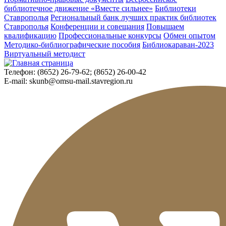
библиотечное движение «Вместе сильнее»
Библиотеки
Ставрополья
Региональный банк лучших практик библиотек
Ставрополья
Конференции и совещания
Повышаем
квалификацию
Профессиональные конкурсы
Обмен опытом
Методико-библиографические пособия
Библиокараван-2023
Виртуальный методист
Телефон:
(8652) 26-79-62; (8652) 26-00-42
E-mail:
skunb@omsu-mail.stavregion.ru