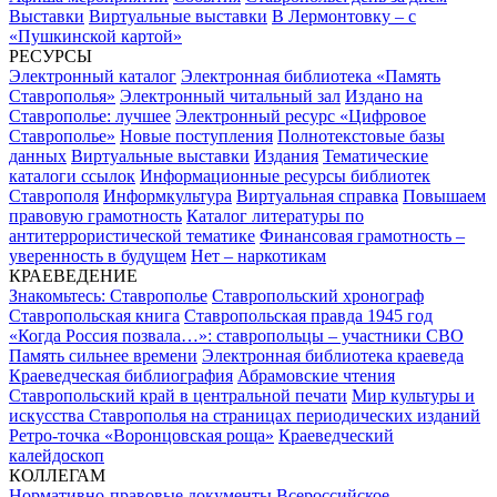
Выставки
Виртуальные выставки
В Лермонтовку – с
«Пушкинской картой»
РЕСУРСЫ
Электронный каталог
Электронная библиотека «Память
Ставрополья»
Электронный читальный зал
Издано на
Ставрополье: лучшее
Электронный ресурс «Цифровое
Ставрополье»
Новые поступления
Полнотекстовые базы
данных
Виртуальные выставки
Издания
Тематические
каталоги ссылок
Информационные ресурсы библиотек
Ставрополя
Информкультура
Виртуальная справка
Повышаем
правовую грамотность
Каталог литературы по
антитеррористической тематике
Финансовая грамотность –
уверенность в будущем
Нет – наркотикам
КРАЕВЕДЕНИЕ
Знакомьтесь: Ставрополье
Ставропольский хронограф
Ставропольская книга
Ставропольская правда 1945 год
«Когда Россия позвала…»: ставропольцы – участники СВО
Память сильнее времени
Электронная библиотека краеведа
Краеведческая библиография
Абрамовские чтения
Ставропольский край в центральной печати
Мир культуры и
искусства Ставрополья на страницах периодических изданий
Ретро-точка «Воронцовская роща»
Краеведческий
калейдоскоп
КОЛЛЕГАМ
Нормативно-правовые документы
Всероссийское