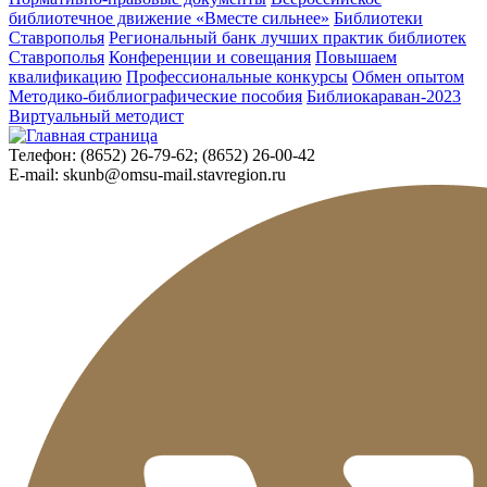
библиотечное движение «Вместе сильнее»
Библиотеки
Ставрополья
Региональный банк лучших практик библиотек
Ставрополья
Конференции и совещания
Повышаем
квалификацию
Профессиональные конкурсы
Обмен опытом
Методико-библиографические пособия
Библиокараван-2023
Виртуальный методист
Телефон:
(8652) 26-79-62; (8652) 26-00-42
E-mail:
skunb@omsu-mail.stavregion.ru