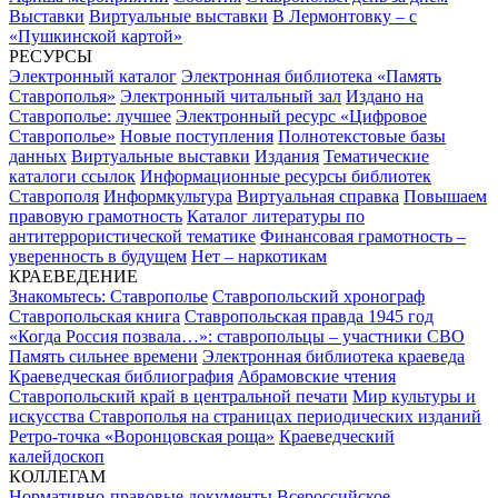
Выставки
Виртуальные выставки
В Лермонтовку – с
«Пушкинской картой»
РЕСУРСЫ
Электронный каталог
Электронная библиотека «Память
Ставрополья»
Электронный читальный зал
Издано на
Ставрополье: лучшее
Электронный ресурс «Цифровое
Ставрополье»
Новые поступления
Полнотекстовые базы
данных
Виртуальные выставки
Издания
Тематические
каталоги ссылок
Информационные ресурсы библиотек
Ставрополя
Информкультура
Виртуальная справка
Повышаем
правовую грамотность
Каталог литературы по
антитеррористической тематике
Финансовая грамотность –
уверенность в будущем
Нет – наркотикам
КРАЕВЕДЕНИЕ
Знакомьтесь: Ставрополье
Ставропольский хронограф
Ставропольская книга
Ставропольская правда 1945 год
«Когда Россия позвала…»: ставропольцы – участники СВО
Память сильнее времени
Электронная библиотека краеведа
Краеведческая библиография
Абрамовские чтения
Ставропольский край в центральной печати
Мир культуры и
искусства Ставрополья на страницах периодических изданий
Ретро-точка «Воронцовская роща»
Краеведческий
калейдоскоп
КОЛЛЕГАМ
Нормативно-правовые документы
Всероссийское