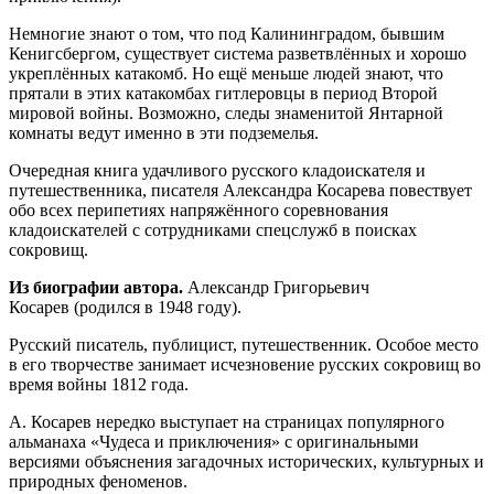
Немногие знают о том, что под Калининградом, бывшим
Кенигсбергом, существует система разветвлённых и хорошо
укреплённых катакомб. Но ещё меньше людей знают, что
прятали в этих катакомбах гитлеровцы в период Второй
мировой войны. Возможно, следы знаменитой Янтарной
комнаты ведут именно в эти подземелья.
Очередная книга удачливого русского кладоискателя и
путешественника, писателя Александра Косарева повествует
обо всех перипетиях напряжённого соревнования
кладоискателей с сотрудниками спецслужб в поисках
сокровищ.
Из биографии автора.
Александр Григорьевич
Косарев (родился в 1948 году).
Русский писатель, публицист, путешественник. Особое место
в его творчестве занимает исчезновение русских сокровищ во
время войны 1812 года.
А. Косарев нередко выступает на страницах популярного
альманаха «Чудеса и приключения» с оригинальными
версиями объяснения загадочных исторических, культурных и
природных феноменов.