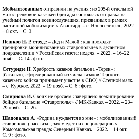
Мобилизованных
отправили на учения : из 205-й отдельной
мотострелковой казачьей бригады состоялась отправка на
учебный полигон военнослужащих, призванных в рамках
частичной мобилизации // Авангард. – с. Новоселицкое, 2022.
– 8 окт. – С. 3.
Пешков Н
.
В отряде – Дед и Малой : как проходят
тренировки мобилизованных ставропольцев в десантном
подразделении // Российская газета: неделя. – 2022. – 16–22
нояб. – С. 14 : фото.
Сетуридзе Н.
Храбрость казаков батальона «Терек» :
[батальон, сформированный из числа казаков Терского
казачьего войска принимает участие в СВО] // Степной маяк.
– с. Курское, 2022. – 19 нояб. – С. 6 : фото.
Смирнова И.
Своих не бросаем : завершено доэкипирование
бойцов батальона «Ставрополье» // МК-Кавказ. – 2022. – 23–
29 нояб. – С. 26.
Шаповалов А.
«Родина нуждается во мне» : мобилизованный
ставрополец рассказал, зачем едет на спецоперацию //
Комсомольская правда: Северный Кавказ. – 2022. – 14 окт. –
С. 9 : фото.