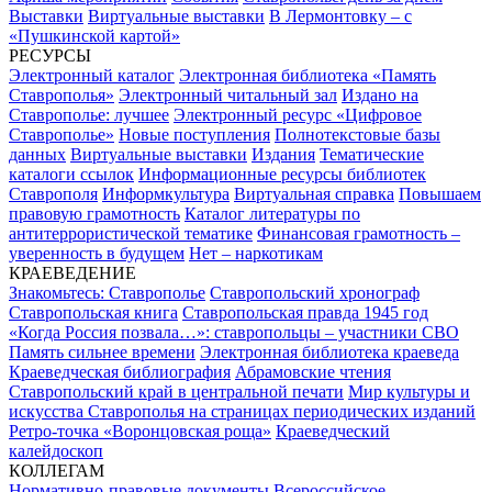
Выставки
Виртуальные выставки
В Лермонтовку – с
«Пушкинской картой»
РЕСУРСЫ
Электронный каталог
Электронная библиотека «Память
Ставрополья»
Электронный читальный зал
Издано на
Ставрополье: лучшее
Электронный ресурс «Цифровое
Ставрополье»
Новые поступления
Полнотекстовые базы
данных
Виртуальные выставки
Издания
Тематические
каталоги ссылок
Информационные ресурсы библиотек
Ставрополя
Информкультура
Виртуальная справка
Повышаем
правовую грамотность
Каталог литературы по
антитеррористической тематике
Финансовая грамотность –
уверенность в будущем
Нет – наркотикам
КРАЕВЕДЕНИЕ
Знакомьтесь: Ставрополье
Ставропольский хронограф
Ставропольская книга
Ставропольская правда 1945 год
«Когда Россия позвала…»: ставропольцы – участники СВО
Память сильнее времени
Электронная библиотека краеведа
Краеведческая библиография
Абрамовские чтения
Ставропольский край в центральной печати
Мир культуры и
искусства Ставрополья на страницах периодических изданий
Ретро-точка «Воронцовская роща»
Краеведческий
калейдоскоп
КОЛЛЕГАМ
Нормативно-правовые документы
Всероссийское