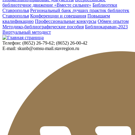
библиотечное движение «Вместе сильнее»
Библиотеки
Ставрополья
Региональный банк лучших практик библиотек
Ставрополья
Конференции и совещания
Повышаем
квалификацию
Профессиональные конкурсы
Обмен опытом
Методико-библиографические пособия
Библиокараван-2023
Виртуальный методист
Телефон:
(8652) 26-79-62; (8652) 26-00-42
E-mail:
skunb@omsu-mail.stavregion.ru