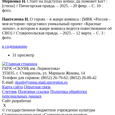
Мервенко Н.
Стоит на подступах война; Да поможет Бог! :
[стихи] // Пятигорская правда. – 2025. – 20 февр. – С. 10 :
фото.
Пантелеева Н.
О героях – в жанре комикса : [МВК «Россия –
моя история» представил уникальный проект «Красные
линии», в котором в жанре комикса ведется повествование об
СВО] // Ставропольская правда. – 2025. – 12 марта. – С. 3 :
фото.
к содержанию
31 просмотр
ГБУК «СКУНБ им. Лермонтова»
355035, г. Ставрополь, ул. Маршала Жукова, 14
Телефон для справок: (8652) 26-79-62; (8652) 26-00-42
E-mail:
skunb@omsu-mail.stavregion.ru
Карта сайта
Обратная связь
Счетчик
Полезные ссылки
Политика обработки
персональных данных
Сайт разработан
X
© государственное бюджетное учреждение культуры
Ставропольского края «Ставропольская краевая