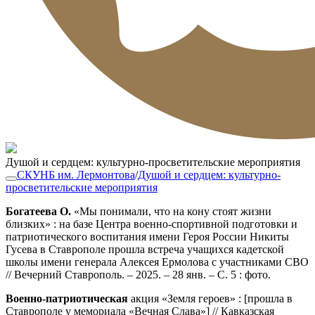
Душой и сердцем: культурно-просветительские мероприятия
СКУНБ им. Лермонтова
/
Душой и сердцем: культурно-
просветительские мероприятия
Богатеева О.
«Мы понимали, что на кону стоят жизни
близких» : на базе Центра военно-спортивной подготовки и
патриотического воспитания имени Героя России Никиты
Гусева в Ставрополе прошла встреча учащихся кадетской
школы имени генерала Алексея Ермолова с участниками СВО
// Вечерний Ставрополь. – 2025. – 28 янв. – С. 5 : фото.
Военно-патриотическая
акция «Земля героев» : [прошла в
Ставрополе у мемориала «Вечная Слава»] // Кавказская