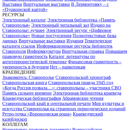
Выставки
Виртуальные выставки
В Лермонтовку – с
«Пушкинской картой»
РЕСУРСЫ
Электронный каталог
Электронная библиотека «Память
Ставрополья»
Электронный читальный зал
Издано на
Ставрополье: лучшее
Электронный ресурс «Цифровое
Ставрополье»
Новые поступления
Полнотекстовые базы
данных
Виртуальные выставки
Издания
Тематические
каталоги ссылок
Информационные ресурсы библиотек
Ставрополя
Информкультура
Виртуальная справка
Повышаем
правовую грамотность
Каталог литературы по
антитеррористической тематике
Финансовая грамотность –
уверенность в будущем
Нет – наркотикам
КРАЕВЕДЕНИЕ
Знакомьтесь: Ставрополье
Ставропольский хронограф
Ставропольская книга
Ставропольская правда 1945 год
«Когда Россия позвала…»: ставропольцы – участники СВО
Память сильнее времени
Электронная библиотека краеведа
Краеведческая библиография
Абрамовские чтения
Ставропольский край в центральной печати
Мир культуры и
искусства Ставрополья на страницах периодических изданий
Ретро-точка «Воронцовская роща»
Краеведческий
калейдоскоп
КОЛЛЕГАМ
Нормативно-правовые документы
Всероссийское