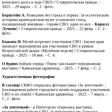
воинского долга в ходе СВО] // Ставропольская правда. –
2025. – 29 марта. – С. 2 : фото.
Берштейн А.
Разведчик без страха и упрека : [в ессентукском
историко-краеведческом музее установлен стенд,
посвященный землякам – героям СВО, один из них –
Кирилл
Лучкин
] // Ставропольская правда. – 2025. – 22 февр. – С. 2 :
фото.
Быкова Н.
Музей встречает участников СВО : [музеи края
проведут мероприятия для участников СВО в рамках
Всероссийской акции «Музейная неделя] // Ставропольская
правда. – 2025. – 18 янв. – С. 4.
О буднях
бойцов отряда «Терек» расскажет передвижная
выставка // Кавказская здравница. – 2025. – 7 февр. – С. 2.
Художественная фотография
В столице
СКФО открылась фотовыставка «За ленточкой» :
[посвященная работе городского штаба поддержки участников
СВО и их семей] // Кавказская здравница. – 2025. – 7 марта. –
С. 2 : фото.
«За ленточкой»
: в Пятигорске открылась выставка,
посвящённая бойцам СВО : [в библиотеке им. Горького,