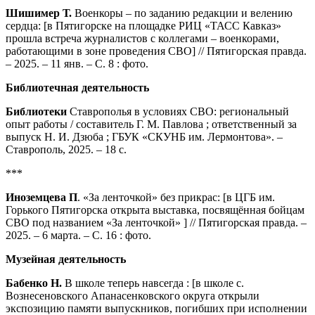
Шишимер Т.
Военкоры – по заданию редакции и велению
сердца: [в Пятигорске на площадке РИЦ «ТАСС Кавказ»
прошла встреча журналистов с коллегами – военкорами,
работающими в зоне проведения СВО] // Пятигорская правда.
– 2025. – 11 янв. – С. 8 : фото.
Библиотечная деятельность
Библиотеки
Ставрополья в условиях СВО: региональный
опыт работы / составитель Г. М. Павлова ; ответственный за
выпуск Н. И. Дзюба ; ГБУК «СКУНБ им. Лермонтова». –
Ставрополь, 2025. – 18 с.
***
Иноземцева П
. «За ленточкой» без прикрас: [в ЦГБ им.
Горького Пятигорска открыта выставка, посвящённая бойцам
СВО под названием «За ленточкой» ] // Пятигорская правда. –
2025. – 6 марта. – С. 16 : фото.
Музейная деятельность
Бабенко Н.
В школе теперь навсегда : [в школе с.
Вознесеновского Апанасенковского округа открыли
экспозицию памяти выпускников, погибших при исполнении