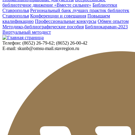
библиотечное движение «Вместе сильнее»
Библиотеки
Ставрополья
Региональный банк лучших практик библиотек
Ставрополья
Конференции и совещания
Повышаем
квалификацию
Профессиональные конкурсы
Обмен опытом
Методико-библиографические пособия
Библиокараван-2023
Виртуальный методист
Телефон:
(8652) 26-79-62; (8652) 26-00-42
E-mail:
skunb@omsu-mail.stavregion.ru