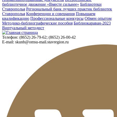
библиотечное движение «Вместе сильнее»
Библиотеки
Ставрополья
Региональный банк лучших практик библиотек
Ставрополья
Конференции и совещания
Повышаем
квалификацию
Профессиональные конкурсы
Обмен опытом
Методико-библиографические пособия
Библиокараван-2023
Виртуальный методист
Телефон:
(8652) 26-79-62; (8652) 26-00-42
E-mail:
skunb@omsu-mail.stavregion.ru