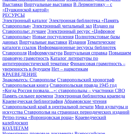
Выставки
Виртуальные выставки
В Лермонтовку – с
«Пушкинской картой»
РЕСУРСЫ
Электронный каталог
Электронная библиотека «Память
Ставрополья»
Электронный читальный зал
Издано на
Ставрополье: лучшее
Электронный ресурс «Цифровое
Ставрополье»
Новые поступления
Полнотекстовые базы
данных
Виртуальные выставки
Издания
Тематические
каталоги ссылок
Информационные ресурсы библиотек
Ставрополя
Информкультура
Виртуальная справка
Повышаем
правовую грамотность
Каталог литературы по
антитеррористической тематике
Финансовая грамотность –
уверенность в будущем
Нет – наркотикам
КРАЕВЕДЕНИЕ
Знакомьтесь: Ставрополье
Ставропольский хронограф
Ставропольская книга
Ставропольская правда 1945 год
«Когда Россия позвала…»: ставропольцы – участники СВО
Память сильнее времени
Электронная библиотека краеведа
Краеведческая библиография
Абрамовские чтения
Ставропольский край в центральной печати
Мир культуры и
искусства Ставрополья на страницах периодических изданий
Ретро-точка «Воронцовская роща»
Краеведческий
калейдоскоп
КОЛЛЕГАМ
Нормативно-правовые документы
Всероссийское