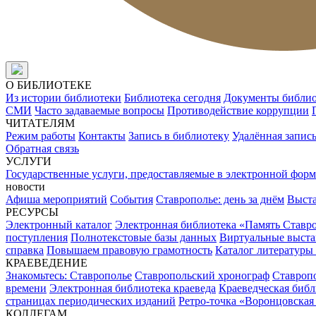
О БИБЛИОТЕКЕ
Из истории библиотеки
Библиотека сегодня
Документы библи
СМИ
Часто задаваемые вопросы
Противодействие коррупции
ЧИТАТЕЛЯМ
Режим работы
Контакты
Запись в библиотеку
Удалённая запис
Обратная связь
УСЛУГИ
Государственные услуги, предоставляемые в электронной форм
новости
Афиша мероприятий
События
Ставрополье: день за днём
Выст
РЕСУРСЫ
Электронный каталог
Электронная библиотека «Память Ставр
поступления
Полнотекстовые базы данных
Виртуальные выста
справка
Повышаем правовую грамотность
Каталог литературы
КРАЕВЕДЕНИЕ
Знакомьтесь: Ставрополье
Ставропольский хронограф
Ставропо
времени
Электронная библиотека краеведа
Краеведческая биб
страницах периодических изданий
Ретро-точка «Воронцовская
КОЛЛЕГАМ