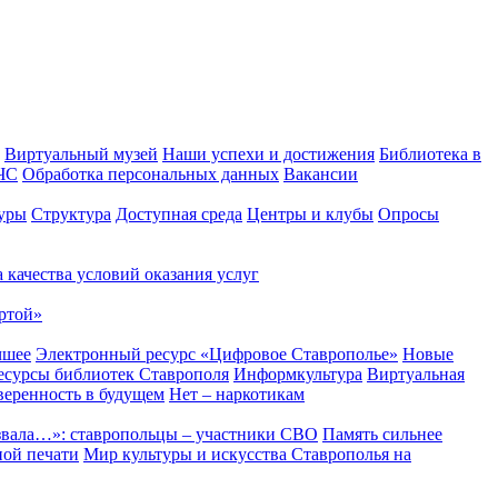
Виртуальный музей
Наши успехи и достижения
Библиотека в
 ЧС
Обработка персональных данных
Вакансии
уры
Структура
Доступная среда
Центры и клубы
Опросы
 качества условий оказания услуг
ртой»
чшее
Электронный ресурс «Цифровое Ставрополье»
Новые
сурсы библиотек Ставрополя
Информкультура
Виртуальная
веренность в будущем
Нет – наркотикам
звала…»: ставропольцы – участники СВО
Память сильнее
ной печати
Мир культуры и искусства Ставрополья на