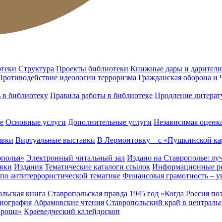
отеки
Структура
Проекты библиотеки
Книжные дары и дарители
Противодействие идеологии терроризма
Гражданская оборона и
ь в библиотеку
Правила работы в библиотеке
Продление литерат
е
Основные услуги
Дополнительные услуги
Независимая оценка
авки
Виртуальные выставки
В Лермонтовку – с «Пушкинской ка
ополья»
Электронный читальный зал
Издано на Ставрополье: лу
вки
Издания
Тематические каталоги ссылок
Информационные ре
 по антитеррористической тематике
Финансовая грамотность – у
льская книга
Ставропольская правда 1945 год
«Когда Россия по
лиография
Абрамовские чтения
Ставропольский край в централь
 роща»
Краеведческий калейдоскоп