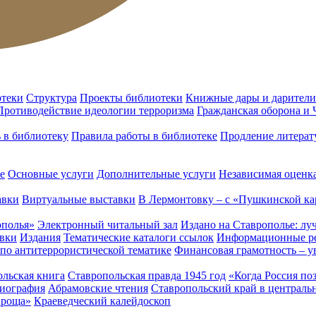
отеки
Структура
Проекты библиотеки
Книжные дары и дарители
Противодействие идеологии терроризма
Гражданская оборона и
ь в библиотеку
Правила работы в библиотеке
Продление литерат
е
Основные услуги
Дополнительные услуги
Независимая оценка
авки
Виртуальные выставки
В Лермонтовку – с «Пушкинской ка
ополья»
Электронный читальный зал
Издано на Ставрополье: лу
вки
Издания
Тематические каталоги ссылок
Информационные ре
 по антитеррористической тематике
Финансовая грамотность – у
льская книга
Ставропольская правда 1945 год
«Когда Россия по
лиография
Абрамовские чтения
Ставропольский край в централь
 роща»
Краеведческий калейдоскоп