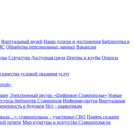
Виртуальный музей
Наши успехи и достижения
Библиотека в
 ЧС
Обработка персональных данных
Вакансии
уры
Структура
Доступная среда
Центры и клубы
Опросы
 качества условий оказания услуг
ртой»
чшее
Электронный ресурс «Цифровое Ставрополье»
Новые
сурсы библиотек Ставрополя
Информкультура
Виртуальная
веренность в будущем
Нет – наркотикам
звала…»: ставропольцы – участники СВО
Память сильнее
ной печати
Мир культуры и искусства Ставрополья на