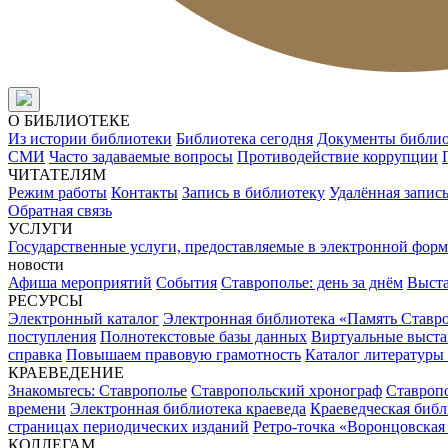
О БИБЛИОТЕКЕ
Из истории библиотеки
Библиотека сегодня
Документы библи
СМИ
Часто задаваемые вопросы
Противодействие коррупции
ЧИТАТЕЛЯМ
Режим работы
Контакты
Запись в библиотеку
Удалённая запис
Обратная связь
УСЛУГИ
Государственные услуги, предоставляемые в электронной форм
новости
Афиша мероприятий
События
Ставрополье: день за днём
Выст
РЕСУРСЫ
Электронный каталог
Электронная библиотека «Память Ставр
поступления
Полнотекстовые базы данных
Виртуальные выста
справка
Повышаем правовую грамотность
Каталог литературы
КРАЕВЕДЕНИЕ
Знакомьтесь: Ставрополье
Ставропольский хронограф
Ставропо
времени
Электронная библиотека краеведа
Краеведческая биб
страницах периодических изданий
Ретро-точка «Воронцовская
КОЛЛЕГАМ