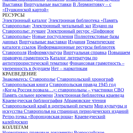
Выставки
Виртуальные выставки
В Лермонтовку – с
«Пушкинской картой»
РЕСУРСЫ
Электронный каталог
Электронная библиотека «Память
Ставрополья»
Электронный читальный зал
Издано на
Ставрополье: лучшее
Электронный ресурс «Цифровое
Ставрополье»
Новые поступления
Полнотекстовые базы
данных
Виртуальные выставки
Издания
Тематические
каталоги ссылок
Информационные ресурсы библиотек
Ставрополя
Информкультура
Виртуальная справка
Повышаем
правовую грамотность
Каталог литературы по
антитеррористической тематике
Финансовая грамотность –
уверенность в будущем
Нет – наркотикам
КРАЕВЕДЕНИЕ
Знакомьтесь: Ставрополье
Ставропольский хронограф
Ставропольская книга
Ставропольская правда 1945 год
«Когда Россия позвала…»: ставропольцы – участники СВО
Память сильнее времени
Электронная библиотека краеведа
Краеведческая библиография
Абрамовские чтения
Ставропольский край в центральной печати
Мир культуры и
искусства Ставрополья на страницах периодических изданий
Ретро-точка «Воронцовская роща»
Краеведческий
калейдоскоп
КОЛЛЕГАМ
Нормативно-правовые документы
Всероссийское