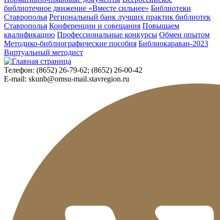
библиотечное движение «Вместе сильнее»
Библиотеки
Ставрополья
Региональный банк лучших практик библиотек
Ставрополья
Конференции и совещания
Повышаем
квалификацию
Профессиональные конкурсы
Обмен опытом
Методико-библиографические пособия
Библиокараван-2023
Виртуальный методист
Телефон:
(8652) 26-79-62; (8652) 26-00-42
E-mail:
skunb@omsu-mail.stavregion.ru