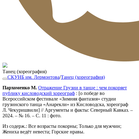
Танец (хореография)
СКУНБ им. Лермонтова
/
Танец (хореография)
Пархоменко М.
Отражение Грузии в танце : чем покоряет
публику кисловодский хореограф
: [о победе во
Всероссийском фестивале «Зимняя фантазия» студии
грузинского танца «Анарекли» из Кисловодска, хореограф
Л. Чекуришвили] // Аргументы и факты: Северный Кавказ. –
2024. – № 16. – С. 11 : фото.
Из содерж.: Все возрасты покорны; Только для мужчин;
Жениха ведёт невеста; Горские нравы.