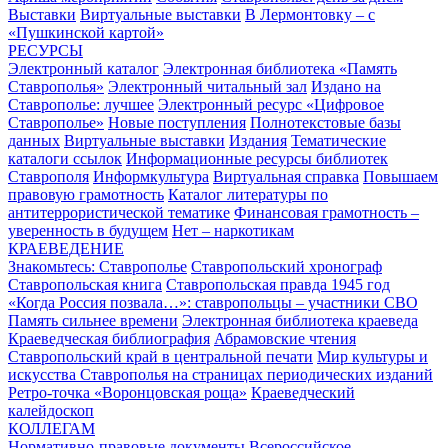
Выставки
Виртуальные выставки
В Лермонтовку – с
«Пушкинской картой»
РЕСУРСЫ
Электронный каталог
Электронная библиотека «Память
Ставрополья»
Электронный читальный зал
Издано на
Ставрополье: лучшее
Электронный ресурс «Цифровое
Ставрополье»
Новые поступления
Полнотекстовые базы
данных
Виртуальные выставки
Издания
Тематические
каталоги ссылок
Информационные ресурсы библиотек
Ставрополя
Информкультура
Виртуальная справка
Повышаем
правовую грамотность
Каталог литературы по
антитеррористической тематике
Финансовая грамотность –
уверенность в будущем
Нет – наркотикам
КРАЕВЕДЕНИЕ
Знакомьтесь: Ставрополье
Ставропольский хронограф
Ставропольская книга
Ставропольская правда 1945 год
«Когда Россия позвала…»: ставропольцы – участники СВО
Память сильнее времени
Электронная библиотека краеведа
Краеведческая библиография
Абрамовские чтения
Ставропольский край в центральной печати
Мир культуры и
искусства Ставрополья на страницах периодических изданий
Ретро-точка «Воронцовская роща»
Краеведческий
калейдоскоп
КОЛЛЕГАМ
Нормативно-правовые документы
Всероссийское