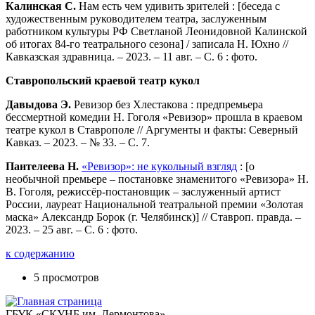
Калинская С.
Нам есть чем удивить зрителей : [беседа с
художественным руководителем театра, заслуженным
работником культуры РФ Светланой Леонидовной Калинской
об итогах 84-го театрального сезона] / записала Н. Юхно //
Кавказская здравница. – 2023. – 11 авг. – С. 6 : фото.
Ставропольский краевой театр кукол
Давыдова Э.
Ревизор без Хлестакова : предпремьера
бессмертной комедии Н. Гоголя «Ревизор» прошла в краевом
театре кукол в Ставрополе // Аргументы и факты: Северный
Кавказ. – 2023. – № 33. – С. 7.
Пантелеева Н.
«Ревизор»: не кукольный взгляд
: [о
необычной премьере – постановке знаменитого «Ревизора» Н.
В. Гоголя, режиссёр-постановщик – заслуженный артист
России, лауреат Национальной театральной премии «Золотая
маска» Александр Борок (г. Челябинск)] // Ставроп. правда. –
2023. – 25 авг. – С. 6 : фото.
к содержанию
5 просмотров
ГБУК «СКУНБ им. Лермонтова»