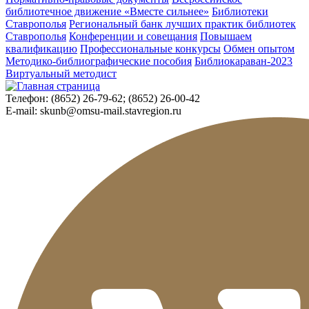
библиотечное движение «Вместе сильнее»
Библиотеки
Ставрополья
Региональный банк лучших практик библиотек
Ставрополья
Конференции и совещания
Повышаем
квалификацию
Профессиональные конкурсы
Обмен опытом
Методико-библиографические пособия
Библиокараван-2023
Виртуальный методист
Телефон:
(8652) 26-79-62; (8652) 26-00-42
E-mail:
skunb@omsu-mail.stavregion.ru