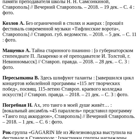
памяти преподавателя школы Н. Н. Самсонкиной,
Ставрополь] // Вечерний Ставрополь. – 2018. – 19 дек. – С. 4 :
фото.
Козлов А.
Без ограничений в стилях и жанрах : [прошёл
фестиваль современной музыки «Тифлисские ворота»,
Ставрополь] // Ставроп. губ. ведомости. – 2018. – 5 дек. – С. 11
: фото.
Мащенко А.
Тайна старинного пианино : [о губернаторском
стипендиате П. Лазаренко и её преподавателе И. Толстой, г.
Невинномысск] // Ставроп. правда. – 2018. – 28 дек. – С. 3 :
фото.
Пересыпкина В.
Здесь шлифуют таланты : [завершился цикл
концертов юбилейной программы «115 лет творческих
побед», посвящ. 115-летию Ставроп. краевого колледжа
искусств] // Ставроп. правда. – 2018. – 21 дек. – С. 3 : фото.
Погребная Н.
Ах, это танго в моей душе живёт… :
[вокальный ансамбль «45 параллель» представил программу
«Танго под аккордеон», Ставрополь] // Вечерний Ставрополь.
– 2018. – 1 дек. – С. 6 : фото.
Рок
-группа «GAGARIN life из Железноводска выступила на
фестивале в Ставрополе : [участники группы награждены