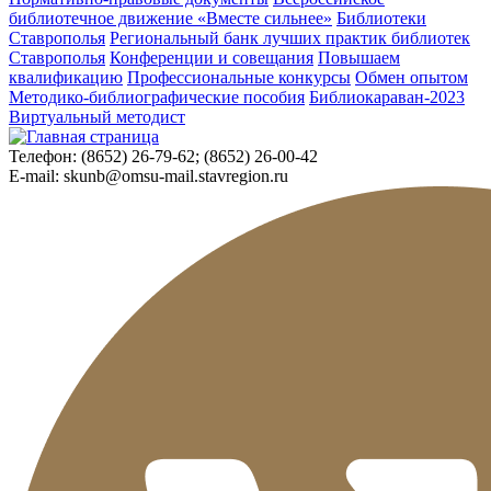
библиотечное движение «Вместе сильнее»
Библиотеки
Ставрополья
Региональный банк лучших практик библиотек
Ставрополья
Конференции и совещания
Повышаем
квалификацию
Профессиональные конкурсы
Обмен опытом
Методико-библиографические пособия
Библиокараван-2023
Виртуальный методист
Телефон:
(8652) 26-79-62; (8652) 26-00-42
E-mail:
skunb@omsu-mail.stavregion.ru