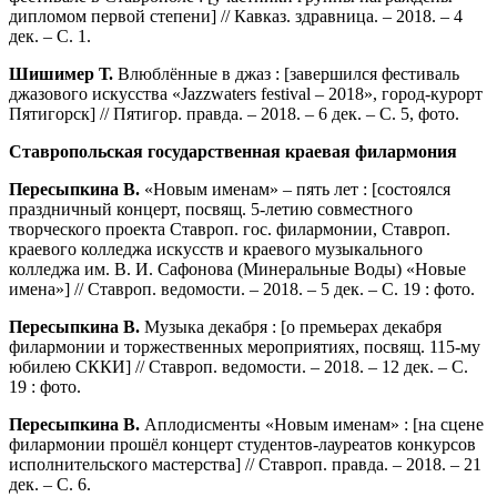
дипломом первой степени] // Кавказ. здравница. – 2018. – 4
дек. – С. 1.
Шишимер Т.
Влюблённые в джаз : [завершился фестиваль
джазового искусства «Jazzwaters festival – 2018», город-курорт
Пятигорск] // Пятигор. правда. – 2018. – 6 дек. – С. 5, фото.
Ставропольская государственная краевая филармония
Пересыпкина В.
«Новым именам» – пять лет : [состоялся
праздничный концерт, посвящ. 5-летию совместного
творческого проекта Ставроп. гос. филармонии, Ставроп.
краевого колледжа искусств и краевого музыкального
колледжа им. В. И. Сафонова (Минеральные Воды) «Новые
имена»] // Ставроп. ведомости. – 2018. – 5 дек. – С. 19 : фото.
Пересыпкина В.
Музыка декабря : [о премьерах декабря
филармонии и торжественных мероприятиях, посвящ. 115-му
юбилею СККИ] // Ставроп. ведомости. – 2018. – 12 дек. – С.
19 : фото.
Пересыпкина В.
Аплодисменты «Новым именам» : [на сцене
филармонии прошёл концерт студентов-лауреатов конкурсов
исполнительского мастерства] // Ставроп. правда. – 2018. – 21
дек. – С. 6.