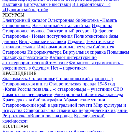
Выставки
Виртуальные выставки
В Лермонтовку – с
«Пушкинской картой»
РЕСУРСЫ
Электронный каталог
Электронная библиотека «Память
Ставрополья»
Электронный читальный зал
Издано на
Ставрополье: лучшее
Электронный ресурс «Цифровое
Ставрополье»
Новые поступления
Полнотекстовые базы
данных
Виртуальные выставки
Издания
Тематические
каталоги ссылок
Информационные ресурсы библиотек
Ставрополя
Информкультура
Виртуальная справка
Повышаем
правовую грамотность
Каталог литературы по
антитеррористической тематике
Финансовая грамотность –
уверенность в будущем
Нет – наркотикам
КРАЕВЕДЕНИЕ
Знакомьтесь: Ставрополье
Ставропольский хронограф
Ставропольская книга
Ставропольская правда 1945 год
«Когда Россия позвала…»: ставропольцы – участники СВО
Память сильнее времени
Электронная библиотека краеведа
Краеведческая библиография
Абрамовские чтения
Ставропольский край в центральной печати
Мир культуры и
искусства Ставрополья на страницах периодических изданий
Ретро-точка «Воронцовская роща»
Краеведческий
калейдоскоп
КОЛЛЕГАМ
Нормативно-правовые документы
Всероссийское