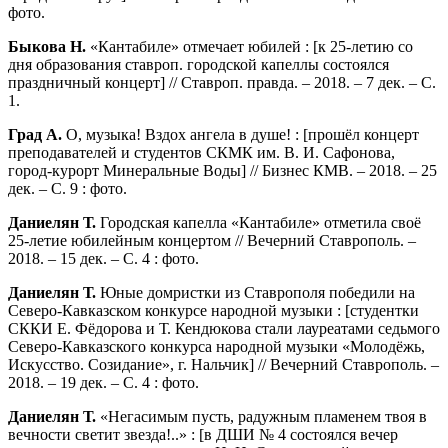
фото.
Быкова Н.
«Кантабиле» отмечает юбилей : [к 25-летию со
дня образования ставроп. городской капеллы состоялся
праздничный концерт] // Ставроп. правда. – 2018. – 7 дек. – С.
1.
Град А.
О, музыка! Вздох ангела в душе! : [прошёл концерт
преподавателей и студентов СКМК им. В. И. Сафонова,
город-курорт Минеральные Воды] // Бизнес КМВ. – 2018. – 25
дек. – С. 9 : фото.
Даниелян Т.
Городская капелла «Кантабиле» отметила своё
25-летие юбилейным концертом // Вечерний Ставрополь. –
2018. – 15 дек. – С. 4 : фото.
Даниелян Т.
Юные домристки из Ставрополя победили на
Северо-Кавказском конкурсе народной музыки : [студентки
СККИ Е. Фёдорова и Т. Кендюкова стали лауреатами седьмого
Северо-Кавказского конкурса народной музыки «Молодёжь,
Искусство. Созидание», г. Нальчик] // Вечерний Ставрополь. –
2018. – 19 дек. – С. 4 : фото.
Даниелян Т.
«Негасимым пусть, радужным пламенем твоя в
вечности светит звезда!..» : [в ДШИ № 4 состоялся вечер