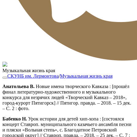
Музыкальная жизнь края
СКУНБ им. Лермонтова
/
Музыкальная жизнь края
Анатольева В.
Новые имена творческого Кавказа : [прошёл
финал литературно-художественного и музыкального
конкурса для незрячих людей «Творческий Кавказ – 2018»,
город-курорт Пятигорск] // Пятигор. правда. – 2018. – 15 дек.
– С. 2 : фото.
Бабенко Н.
Урок истории для детей хип-хопа : [состоялся
концерт Ставроп. муниципального казачьего ансамбля песни
и пляски «Вольная степь», с. Благодатное Петровский
городской округ] // Ставроп. правда. – 2018. – 25 дек. – С. 7 :