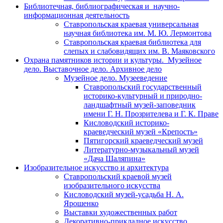
Библиотечная, библиографическая и научно-
информационная деятельность
Ставропольская краевая универсальная
научная библиотека им. М. Ю. Лермонтова
Ставропольская краевая библиотека для
слепых и слабовидящих им. В. Маяковского
Охрана памятников истории и культуры. Музейное
дело. Выставочное дело. Архивное дело
Музейное дело. Музееведение
Ставропольский государственный
историко-культурный и природно-
ландшафтный музей-заповедник
имени Г. Н. Прозрителева и Г. К. Праве
Кисловодский историко-
краеведческий музей «Крепость»
Пятигорский краеведческий музей
Литературно-музыкальный музей
«Дача Шаляпина»
Изобразительное искусство и архитектура
Ставропольский краевой музей
изобразительного искусства
Кисловодский музей-усадьба Н. А.
Ярошенко
Выставки художественных работ
Декоративно-прикладное искусство