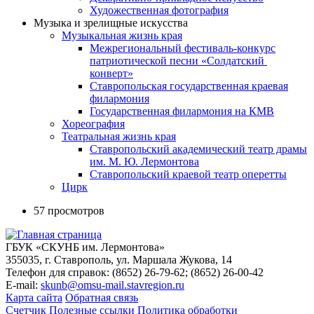
Художественная фотография
Музыка и зрелищные искусства
Музыкальная жизнь края
Межрегиональный фестиваль-конкурс
патриотической песни «Солдатский
конверт»
Ставропольская государственная краевая
филармония
Государственная филармония на КМВ
Хореография
Театральная жизнь края
Ставропольский академический театр драмы
им. М. Ю. Лермонтова
Ставропольский краевой театр оперетты
Цирк
57 просмотров
ГБУК «СКУНБ им. Лермонтова»
355035, г. Ставрополь, ул. Маршала Жукова, 14
Телефон для справок: (8652) 26-79-62; (8652) 26-00-42
E-mail:
skunb@omsu-mail.stavregion.ru
Карта сайта
Обратная связь
Счетчик
Полезные ссылки
Политика обработки