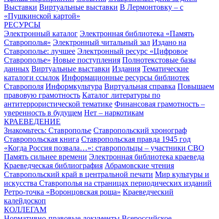
Выставки
Виртуальные выставки
В Лермонтовку – с
«Пушкинской картой»
РЕСУРСЫ
Электронный каталог
Электронная библиотека «Память
Ставрополья»
Электронный читальный зал
Издано на
Ставрополье: лучшее
Электронный ресурс «Цифровое
Ставрополье»
Новые поступления
Полнотекстовые базы
данных
Виртуальные выставки
Издания
Тематические
каталоги ссылок
Информационные ресурсы библиотек
Ставрополя
Информкультура
Виртуальная справка
Повышаем
правовую грамотность
Каталог литературы по
антитеррористической тематике
Финансовая грамотность –
уверенность в будущем
Нет – наркотикам
КРАЕВЕДЕНИЕ
Знакомьтесь: Ставрополье
Ставропольский хронограф
Ставропольская книга
Ставропольская правда 1945 год
«Когда Россия позвала…»: ставропольцы – участники СВО
Память сильнее времени
Электронная библиотека краеведа
Краеведческая библиография
Абрамовские чтения
Ставропольский край в центральной печати
Мир культуры и
искусства Ставрополья на страницах периодических изданий
Ретро-точка «Воронцовская роща»
Краеведческий
калейдоскоп
КОЛЛЕГАМ
Нормативно-правовые документы
Всероссийское