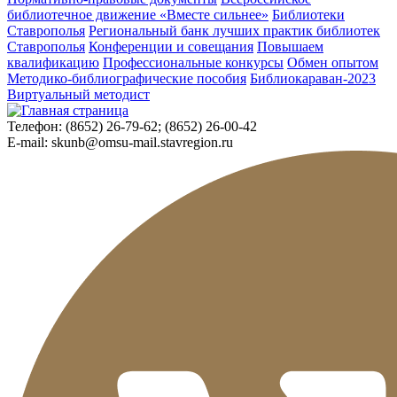
библиотечное движение «Вместе сильнее»
Библиотеки
Ставрополья
Региональный банк лучших практик библиотек
Ставрополья
Конференции и совещания
Повышаем
квалификацию
Профессиональные конкурсы
Обмен опытом
Методико-библиографические пособия
Библиокараван-2023
Виртуальный методист
Телефон:
(8652) 26-79-62; (8652) 26-00-42
E-mail:
skunb@omsu-mail.stavregion.ru