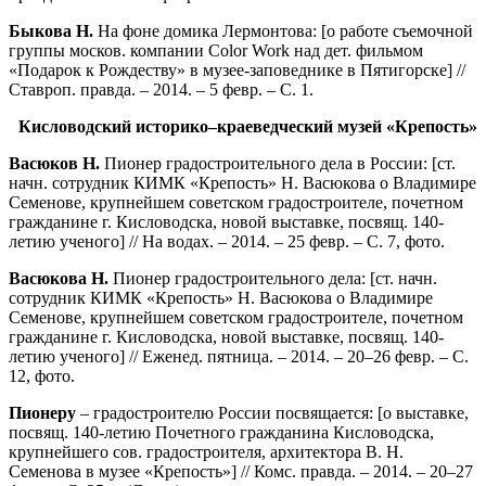
Быкова Н.
На фоне домика Лермонтова: [о работе съемочной
группы москов. компании Color Work над дет. фильмом
«Подарок к Рождеству» в музее-заповеднике в Пятигорске] //
Ставроп. правда. – 2014. – 5 февр. – С. 1.
Кисловодский историко–краеведческий музей «Крепость»
Васюков Н.
Пионер градостроительного дела в России: [ст.
начн. сотрудник КИМК «Крепость» Н. Васюкова о Владимире
Семенове, крупнейшем советском градостроителе, почетном
гражданине г. Кисловодска, новой выставке, посвящ. 140-
летию ученого] // На водах. – 2014. – 25 февр. – С. 7, фото.
Васюкова Н.
Пионер градостроительного дела: [ст. начн.
сотрудник КИМК «Крепость» Н. Васюкова о Владимире
Семенове, крупнейшем советском градостроителе, почетном
гражданине г. Кисловодска, новой выставке, посвящ. 140-
летию ученого] // Еженед. пятница. – 2014. – 20–26 февр. – С.
12, фото.
Пионеру
– градостроителю России посвящается: [о выставке,
посвящ. 140-летию Почетного гражданина Кисловодска,
крупнейшего сов. градостроителя, архитектора В. Н.
Семенова в музее «Крепость»] // Комс. правда. – 2014. – 20–27