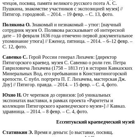
чтецов, посвящ. памяти великого русского поэта А. С.
Пушкина, знакомстве участников с экспозицией музея] //
Пятигор. городовой. – 2014. – 19 февр. – С. 13, фото.
Полякова О.
Знакомый и незнакомый – утюг: [научный
сотрудник музея О. Полякова рассказывает об интересной
дате – 10 февраля 1636 года отмечено первой документальное
упоминание утюга] // Еженед. пятница. – 2014. – 6–12 февр. –
С. 12, фото.
Савенко С.
Герой России генерал Лихачев: [директор
Пятигорского краевед. музея С. Савенко о роли ген. Петра
Гавриловича Лихачева (1758 – 1813 гг) в истории Кавказских
Минеральных Вод, его пребывании в Константиногорской
крепости. С публ. портрета П. Г. Лихачева, мастерская Дж.
Доу] // Пятигор. правда. – 2014. – 15 февр. – С. 4, фото.
Юхно Н.
От черепков до сервизов: [об уникальных
экспонатах выставки, в рамках проекта «Раритеты и
коллекции Пятигорского краеведческого музея»] // Кавказ.
здравница. – 2014. – 8 февр. – С. 4, фото.
Ессентукский краеведческий музей
Стативкин Э.
Время и деньги: [о выставке, посвящ.