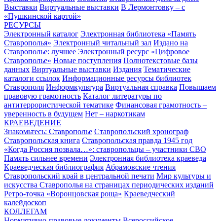
Выставки
Виртуальные выставки
В Лермонтовку – с
«Пушкинской картой»
РЕСУРСЫ
Электронный каталог
Электронная библиотека «Память
Ставрополья»
Электронный читальный зал
Издано на
Ставрополье: лучшее
Электронный ресурс «Цифровое
Ставрополье»
Новые поступления
Полнотекстовые базы
данных
Виртуальные выставки
Издания
Тематические
каталоги ссылок
Информационные ресурсы библиотек
Ставрополя
Информкультура
Виртуальная справка
Повышаем
правовую грамотность
Каталог литературы по
антитеррористической тематике
Финансовая грамотность –
уверенность в будущем
Нет – наркотикам
КРАЕВЕДЕНИЕ
Знакомьтесь: Ставрополье
Ставропольский хронограф
Ставропольская книга
Ставропольская правда 1945 год
«Когда Россия позвала…»: ставропольцы – участники СВО
Память сильнее времени
Электронная библиотека краеведа
Краеведческая библиография
Абрамовские чтения
Ставропольский край в центральной печати
Мир культуры и
искусства Ставрополья на страницах периодических изданий
Ретро-точка «Воронцовская роща»
Краеведческий
калейдоскоп
КОЛЛЕГАМ
Нормативно-правовые документы
Всероссийское