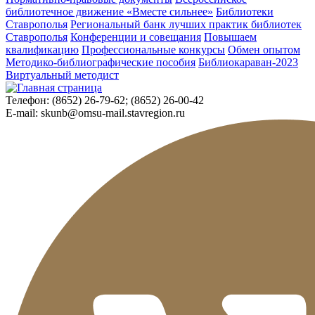
библиотечное движение «Вместе сильнее»
Библиотеки
Ставрополья
Региональный банк лучших практик библиотек
Ставрополья
Конференции и совещания
Повышаем
квалификацию
Профессиональные конкурсы
Обмен опытом
Методико-библиографические пособия
Библиокараван-2023
Виртуальный методист
Телефон:
(8652) 26-79-62; (8652) 26-00-42
E-mail:
skunb@omsu-mail.stavregion.ru