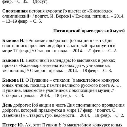
февр. – С. 35. – (Досуг).
Спортивная
история курорта: [о выставке «Кисловодск
олимпийский» / подгот. И. Вереск] // Еженед. пятница. – 2014.
– 13–19 февр. – С. 5.
Пятигорский краеведческий музей
Быкова Н.
«Эпидемия доброты»: [об акции в честь Дня
спонтанного проявления доброты, который празднуется в
мире 17 февр.] // Ставроп. правда. – 2014. – 21 февр. – С. 2.
Быкова Н.
Необычный календарь: [о выставках в рамках
проекта «Календарь знаменательных дат», уникальных
экспонатах] // Ставроп. правда. – 2014. – 18 февр. – С. 3.
Быкова Н.
О Пушкине – стихами: [о масштабном конкурсе
юных чтецов, посвящ. памяти великого русского поэта А. С.
Пушкина, знакомстве участников с экспозицией музея] //
Ставроп. правда. – 2014. – 18 февр. – С. 3.
День
доброты: [об акции в честь Дня спонтанного проявления
доброты, который празднуется в мире 17 февр. / подгот. С.
Лазебина] // Ставроп. губ. ведомости. – 2014. – 19 февр. – С. 2.
Петерс Ю.
Ах, этот Пушкин!: [о масштабном конкурсе юных