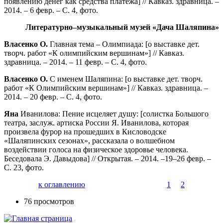
появлению денег как средства платежа] // Кавказ. здравница. –
2014. – 6 февр. – С. 4, фото.
Литературно–музыкальный музей «Дача Шаляпина»
Власенко О.
Главная тема – Олимпиада: [о выставке дет.
творч. работ «К олимпийским вершинам»] // Кавказ.
здравница. – 2014. – 11 февр. – С. 4, фото.
Власенко О.
С именем Шаляпина: [о выставке дет. творч.
работ «К Олимпийским вершинам»] // Кавказ. здравница. –
2014. – 20 февр. – С. 4, фото.
Яна
Иванилова: Пение исцеляет душу: [солистка Большого
театра, заслуж. артиска России Я. Иванилова, которая
произвела фурор на прошедших в Кисловодске
«Шаляпинских сезонах», рассказала о волшебном
воздействии голоса на физическое здоровье человека.
Беседовала Э. Давыдова] // Открытая. – 2014. –19–26 февр. –
С. 23, фото.
к оглавлению
1
2
76 просмотров