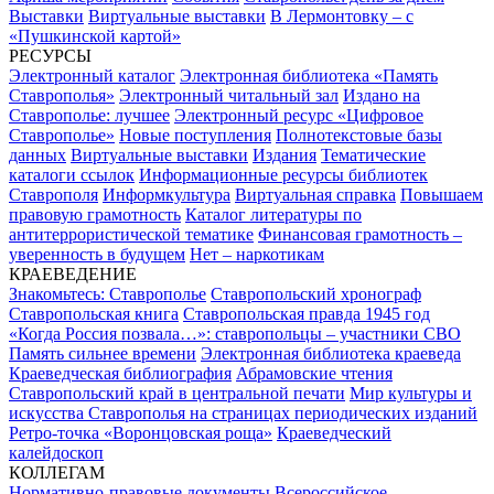
Выставки
Виртуальные выставки
В Лермонтовку – с
«Пушкинской картой»
РЕСУРСЫ
Электронный каталог
Электронная библиотека «Память
Ставрополья»
Электронный читальный зал
Издано на
Ставрополье: лучшее
Электронный ресурс «Цифровое
Ставрополье»
Новые поступления
Полнотекстовые базы
данных
Виртуальные выставки
Издания
Тематические
каталоги ссылок
Информационные ресурсы библиотек
Ставрополя
Информкультура
Виртуальная справка
Повышаем
правовую грамотность
Каталог литературы по
антитеррористической тематике
Финансовая грамотность –
уверенность в будущем
Нет – наркотикам
КРАЕВЕДЕНИЕ
Знакомьтесь: Ставрополье
Ставропольский хронограф
Ставропольская книга
Ставропольская правда 1945 год
«Когда Россия позвала…»: ставропольцы – участники СВО
Память сильнее времени
Электронная библиотека краеведа
Краеведческая библиография
Абрамовские чтения
Ставропольский край в центральной печати
Мир культуры и
искусства Ставрополья на страницах периодических изданий
Ретро-точка «Воронцовская роща»
Краеведческий
калейдоскоп
КОЛЛЕГАМ
Нормативно-правовые документы
Всероссийское