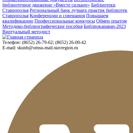
библиотечное движение «Вместе сильнее»
Библиотеки
Ставрополья
Региональный банк лучших практик библиотек
Ставрополья
Конференции и совещания
Повышаем
квалификацию
Профессиональные конкурсы
Обмен опытом
Методико-библиографические пособия
Библиокараван-2023
Виртуальный методист
Телефон:
(8652) 26-79-62; (8652) 26-00-42
E-mail:
skunb@omsu-mail.stavregion.ru