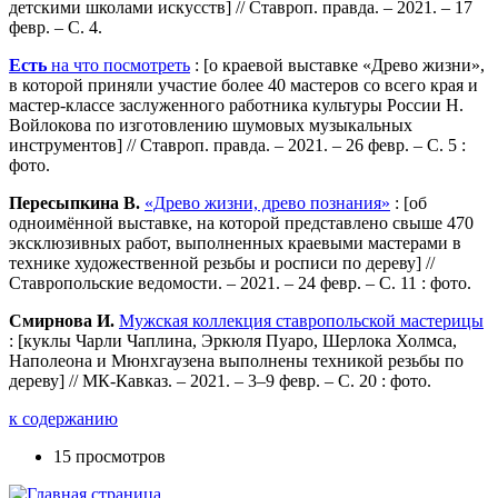
детскими школами искусств] // Ставроп. правда. – 2021. – 17
февр. – С. 4.
Есть
на что посмотреть
: [о краевой выставке «Древо жизни»,
в которой приняли участие более 40 мастеров со всего края и
мастер-классе заслуженного работника культуры России Н.
Войлокова по изготовлению шумовых музыкальных
инструментов] // Ставроп. правда. – 2021. – 26 февр. – С. 5 :
фото.
Пересыпкина В.
«Древо жизни, древо познания»
: [об
одноимённой выставке, на которой представлено свыше 470
эксклюзивных работ, выполненных краевыми мастерами в
технике художественной резьбы и росписи по дереву] //
Ставропольские ведомости. – 2021. – 24 февр. – С. 11 : фото.
Смирнова И.
Мужская коллекция ставропольской мастерицы
: [куклы Чарли Чаплина, Эркюля Пуаро, Шерлока Холмса,
Наполеона и Мюнхгаузена выполнены техникой резьбы по
дереву] // МК-Кавказ. – 2021. – 3–9 февр. – С. 20 : фото.
к содержанию
15 просмотров