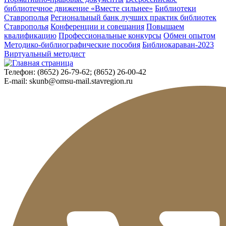
библиотечное движение «Вместе сильнее»
Библиотеки
Ставрополья
Региональный банк лучших практик библиотек
Ставрополья
Конференции и совещания
Повышаем
квалификацию
Профессиональные конкурсы
Обмен опытом
Методико-библиографические пособия
Библиокараван-2023
Виртуальный методист
Телефон:
(8652) 26-79-62; (8652) 26-00-42
E-mail:
skunb@omsu-mail.stavregion.ru