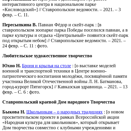
интерактивного центра в национальном парке
«Кисловодский»] // Ставропольские ведомости. – 2021. – 3
февр. – С. 11.
Пересыпкина В.
Павиан Фёдор и скейт-парк : [в
ставропольском зоопарке парка Победы поселился павиан, а в
парке культуры и отдыха «Центральный» появится скейт-парк
под открытым небом] // Ставропольские ведомости. – 2021. –
24 февр. – С. 11 : фото.
Любительское художественное творчество
Юхно Н.
Броня и крылья на столе
: [о выставке моделей
военной и транспортной техники в Центре военно-
патриотического воспитания молодёжи, посвящённой памяти
участника Великой Отечественной войны Л. Н. Батманова,
город-курорт Пятигорск] // Кавказская здравница. – 2021. – 13
февр. – С. 6 : фото.
Ставропольский краевой Дом народного Творчества
Быкова Н.
Школьникам – о народных традициях
: [о новом
просветительском проекте в рамках Всероссийской акции
«Народная культура для школьников», который открывает
Дом творчества совместно с клубными учреждениями и