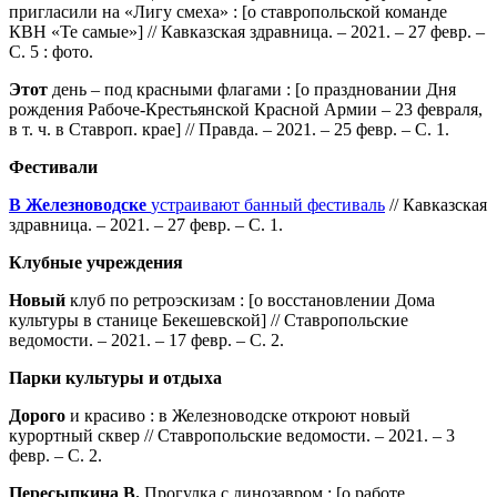
пригласили на «Лигу смеха» : [о ставропольской команде
КВН «Те самые»] // Кавказская здравница. – 2021. – 27 февр. –
С. 5 : фото.
Этот
день – под красными флагами : [о праздновании Дня
рождения Рабоче-Крестьянской Красной Армии – 23 февраля,
в т. ч. в Ставроп. крае] // Правда. – 2021. – 25 февр. – С. 1.
Фестивали
В Железноводске
устраивают банный фестиваль
// Кавказская
здравница. – 2021. – 27 февр. – С. 1.
Клубные учреждения
Новый
клуб по ретроэскизам : [о восстановлении Дома
культуры в станице Бекешевской] // Ставропольские
ведомости. – 2021. – 17 февр. – С. 2.
Парки культуры и отдыха
Дорого
и красиво : в Железноводске откроют новый
курортный сквер // Ставропольские ведомости. – 2021. – 3
февр. – С. 2.
Пересыпкина В.
Прогулка с динозавром : [о работе