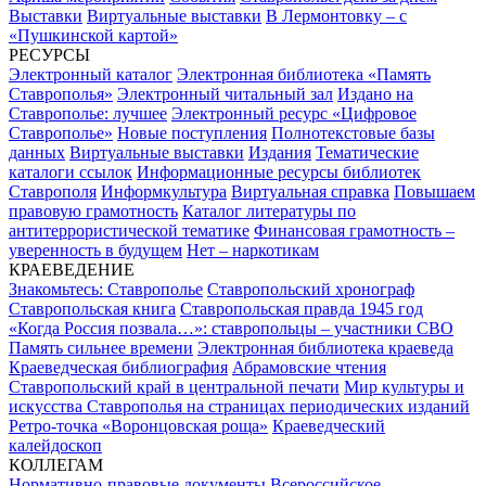
Выставки
Виртуальные выставки
В Лермонтовку – с
«Пушкинской картой»
РЕСУРСЫ
Электронный каталог
Электронная библиотека «Память
Ставрополья»
Электронный читальный зал
Издано на
Ставрополье: лучшее
Электронный ресурс «Цифровое
Ставрополье»
Новые поступления
Полнотекстовые базы
данных
Виртуальные выставки
Издания
Тематические
каталоги ссылок
Информационные ресурсы библиотек
Ставрополя
Информкультура
Виртуальная справка
Повышаем
правовую грамотность
Каталог литературы по
антитеррористической тематике
Финансовая грамотность –
уверенность в будущем
Нет – наркотикам
КРАЕВЕДЕНИЕ
Знакомьтесь: Ставрополье
Ставропольский хронограф
Ставропольская книга
Ставропольская правда 1945 год
«Когда Россия позвала…»: ставропольцы – участники СВО
Память сильнее времени
Электронная библиотека краеведа
Краеведческая библиография
Абрамовские чтения
Ставропольский край в центральной печати
Мир культуры и
искусства Ставрополья на страницах периодических изданий
Ретро-точка «Воронцовская роща»
Краеведческий
калейдоскоп
КОЛЛЕГАМ
Нормативно-правовые документы
Всероссийское