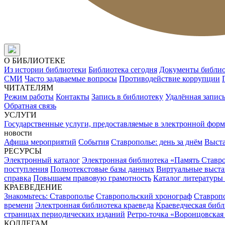
О БИБЛИОТЕКЕ
Из истории библиотеки
Библиотека сегодня
Документы библи
СМИ
Часто задаваемые вопросы
Противодействие коррупции
ЧИТАТЕЛЯМ
Режим работы
Контакты
Запись в библиотеку
Удалённая запис
Обратная связь
УСЛУГИ
Государственные услуги, предоставляемые в электронной форм
новости
Афиша мероприятий
События
Ставрополье: день за днём
Выст
РЕСУРСЫ
Электронный каталог
Электронная библиотека «Память Ставр
поступления
Полнотекстовые базы данных
Виртуальные выста
справка
Повышаем правовую грамотность
Каталог литературы
КРАЕВЕДЕНИЕ
Знакомьтесь: Ставрополье
Ставропольский хронограф
Ставропо
времени
Электронная библиотека краеведа
Краеведческая биб
страницах периодических изданий
Ретро-точка «Воронцовская
КОЛЛЕГАМ