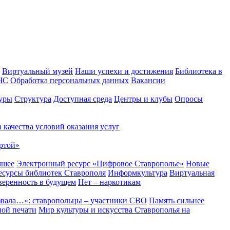
Виртуальный музей
Наши успехи и достижения
Библиотека в
 ЧС
Обработка персональных данных
Вакансии
уры
Структура
Доступная среда
Центры и клубы
Опросы
 качества условий оказания услуг
ртой»
чшее
Электронный ресурс «Цифровое Ставрополье»
Новые
сурсы библиотек Ставрополя
Информкультура
Виртуальная
веренность в будущем
Нет – наркотикам
звала…»: ставропольцы – участники СВО
Память сильнее
ной печати
Мир культуры и искусства Ставрополья на