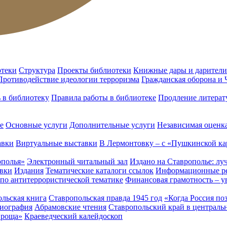
отеки
Структура
Проекты библиотеки
Книжные дары и дарители
Противодействие идеологии терроризма
Гражданская оборона и
ь в библиотеку
Правила работы в библиотеке
Продление литерат
е
Основные услуги
Дополнительные услуги
Независимая оценка
авки
Виртуальные выставки
В Лермонтовку – с «Пушкинской ка
ополья»
Электронный читальный зал
Издано на Ставрополье: лу
вки
Издания
Тематические каталоги ссылок
Информационные ре
 по антитеррористической тематике
Финансовая грамотность – у
льская книга
Ставропольская правда 1945 год
«Когда Россия по
лиография
Абрамовские чтения
Ставропольский край в централь
 роща»
Краеведческий калейдоскоп