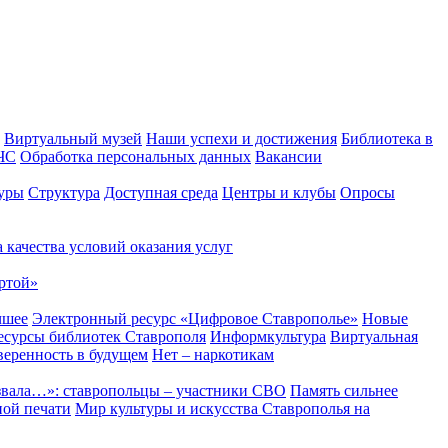
Виртуальный музей
Наши успехи и достижения
Библиотека в
 ЧС
Обработка персональных данных
Вакансии
уры
Структура
Доступная среда
Центры и клубы
Опросы
 качества условий оказания услуг
ртой»
чшее
Электронный ресурс «Цифровое Ставрополье»
Новые
сурсы библиотек Ставрополя
Информкультура
Виртуальная
веренность в будущем
Нет – наркотикам
звала…»: ставропольцы – участники СВО
Память сильнее
ной печати
Мир культуры и искусства Ставрополья на