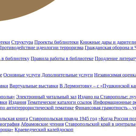
отеки
Структура
Проекты библиотеки
Книжные дары и дарители
Противодействие идеологии терроризма
Гражданская оборона и
ь в библиотеку
Правила работы в библиотеке
Продление литерат
е
Основные услуги
Дополнительные услуги
Независимая оценка
авки
Виртуальные выставки
В Лермонтовку – с «Пушкинской ка
ополья»
Электронный читальный зал
Издано на Ставрополье: лу
вки
Издания
Тематические каталоги ссылок
Информационные ре
 по антитеррористической тематике
Финансовая грамотность – у
льская книга
Ставропольская правда 1945 год
«Когда Россия по
лиография
Абрамовские чтения
Ставропольский край в централь
 роща»
Краеведческий калейдоскоп