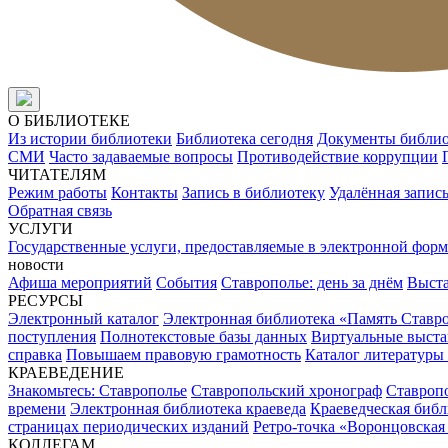
О БИБЛИОТЕКЕ
Из истории библиотеки
Библиотека сегодня
Документы библи
СМИ
Часто задаваемые вопросы
Противодействие коррупции
ЧИТАТЕЛЯМ
Режим работы
Контакты
Запись в библиотеку
Удалённая запис
Обратная связь
УСЛУГИ
Государственные услуги, предоставляемые в электронной форм
новости
Афиша мероприятий
События
Ставрополье: день за днём
Выст
РЕСУРСЫ
Электронный каталог
Электронная библиотека «Память Ставр
поступления
Полнотекстовые базы данных
Виртуальные выста
справка
Повышаем правовую грамотность
Каталог литературы
КРАЕВЕДЕНИЕ
Знакомьтесь: Ставрополье
Ставропольский хронограф
Ставропо
времени
Электронная библиотека краеведа
Краеведческая биб
страницах периодических изданий
Ретро-точка «Воронцовская
КОЛЛЕГАМ