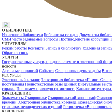
О БИБЛИОТЕКЕ
Из истории библиотеки
Библиотека сегодня
Документы библи
СМИ
Часто задаваемые вопросы
Противодействие коррупции
ЧИТАТЕЛЯМ
Режим работы
Контакты
Запись в библиотеку
Удалённая запис
Обратная связь
УСЛУГИ
Государственные услуги, предоставляемые в электронной форм
новости
Афиша мероприятий
События
Ставрополье: день за днём
Выст
РЕСУРСЫ
Электронный каталог
Электронная библиотека «Память Ставр
поступления
Полнотекстовые базы данных
Виртуальные выста
справка
Повышаем правовую грамотность
Каталог литературы
КРАЕВЕДЕНИЕ
Знакомьтесь: Ставрополье
Ставропольский хронограф
Ставропо
времени
Электронная библиотека краеведа
Краеведческая биб
страницах периодических изданий
Ретро-точка «Воронцовская
КОЛЛЕГАМ