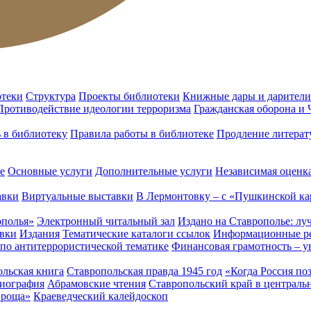
отеки
Структура
Проекты библиотеки
Книжные дары и дарители
Противодействие идеологии терроризма
Гражданская оборона и
ь в библиотеку
Правила работы в библиотеке
Продление литерат
е
Основные услуги
Дополнительные услуги
Независимая оценка
авки
Виртуальные выставки
В Лермонтовку – с «Пушкинской ка
ополья»
Электронный читальный зал
Издано на Ставрополье: лу
вки
Издания
Тематические каталоги ссылок
Информационные ре
 по антитеррористической тематике
Финансовая грамотность – у
льская книга
Ставропольская правда 1945 год
«Когда Россия по
лиография
Абрамовские чтения
Ставропольский край в централь
 роща»
Краеведческий калейдоскоп