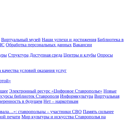
Виртуальный музей
Наши успехи и достижения
Библиотека в
 ЧС
Обработка персональных данных
Вакансии
уры
Структура
Доступная среда
Центры и клубы
Опросы
 качества условий оказания услуг
ртой»
чшее
Электронный ресурс «Цифровое Ставрополье»
Новые
сурсы библиотек Ставрополя
Информкультура
Виртуальная
веренность в будущем
Нет – наркотикам
звала…»: ставропольцы – участники СВО
Память сильнее
ной печати
Мир культуры и искусства Ставрополья на