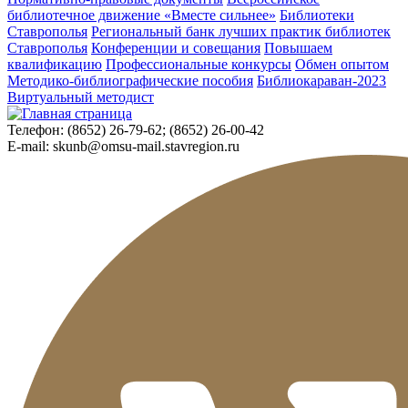
библиотечное движение «Вместе сильнее»
Библиотеки
Ставрополья
Региональный банк лучших практик библиотек
Ставрополья
Конференции и совещания
Повышаем
квалификацию
Профессиональные конкурсы
Обмен опытом
Методико-библиографические пособия
Библиокараван-2023
Виртуальный методист
Телефон:
(8652) 26-79-62; (8652) 26-00-42
E-mail:
skunb@omsu-mail.stavregion.ru