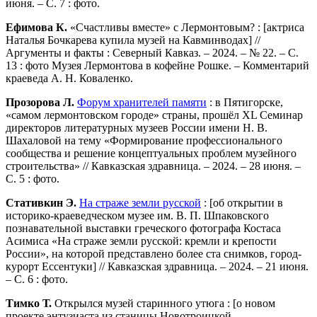
июня. – С. 7 : фото.
Ефимова К.
«Счастливы вместе» с Лермонтовым? : [актриса
Наталья Бочкарева купила музей на Кавминводах] //
Аргументы и факты : Северный Кавказ. – 2024. – № 22. – С.
13 : фото Музея Лермонтова в кофейне Рошке. – Комментарий
краеведа А. Н. Коваленко.
Прозорова Л.
Форум хранителей памяти
: в Пятигорске,
«самом лермонтовском городе» страны, прошёл XL Семинар
директоров литературных музеев России имени Н. В.
Шахаловой на тему «Формирование профессионального
сообщества и решение концептуальных проблем музейного
строительства» // Кавказская здравница. – 2024. – 28 июня. –
С. 5 : фото.
Стативкин Э.
На страже земли русской
: [об открытии в
историко-краеведческом музее им. В. П. Шпаковского
познавательной выставки греческого фотографа Костаса
Асимиса «На страже земли русской: кремли и крепости
России», на которой представлено более ста снимков, город-
курорт Ессентуки] // Кавказская здравница. – 2024. – 21 июня.
– С. 6 : фото.
Тимко Т.
Открылся музей старинного утюга : [о новом
проекте энтузиаста из станицы Новотроицкой