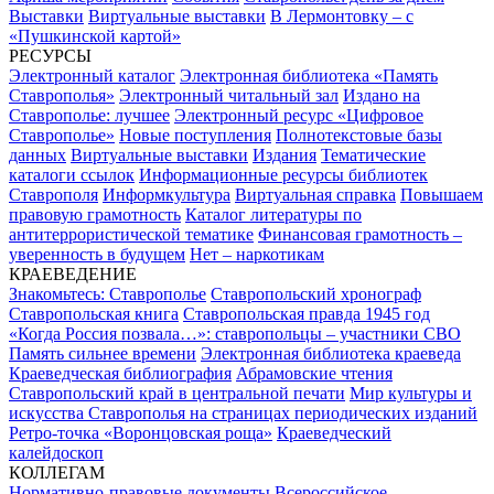
Выставки
Виртуальные выставки
В Лермонтовку – с
«Пушкинской картой»
РЕСУРСЫ
Электронный каталог
Электронная библиотека «Память
Ставрополья»
Электронный читальный зал
Издано на
Ставрополье: лучшее
Электронный ресурс «Цифровое
Ставрополье»
Новые поступления
Полнотекстовые базы
данных
Виртуальные выставки
Издания
Тематические
каталоги ссылок
Информационные ресурсы библиотек
Ставрополя
Информкультура
Виртуальная справка
Повышаем
правовую грамотность
Каталог литературы по
антитеррористической тематике
Финансовая грамотность –
уверенность в будущем
Нет – наркотикам
КРАЕВЕДЕНИЕ
Знакомьтесь: Ставрополье
Ставропольский хронограф
Ставропольская книга
Ставропольская правда 1945 год
«Когда Россия позвала…»: ставропольцы – участники СВО
Память сильнее времени
Электронная библиотека краеведа
Краеведческая библиография
Абрамовские чтения
Ставропольский край в центральной печати
Мир культуры и
искусства Ставрополья на страницах периодических изданий
Ретро-точка «Воронцовская роща»
Краеведческий
калейдоскоп
КОЛЛЕГАМ
Нормативно-правовые документы
Всероссийское