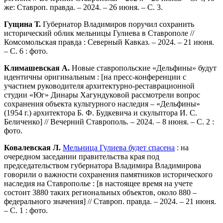
же: Ставроп. правда. – 2024. – 26 июня. – С. 3.
Гущина Т.
Губернатор Владимиров поручил сохранить
исторический облик мельницы Гулиева в Ставрополе //
Комсомольская правда : Северный Кавказ. – 2024. – 21 июня.
– С. 6 : фото.
Климашевская А.
Новые ставропольские «Дельфины» будут
идентичны оригинальным : [на пресс-конференции с
участием руководителя архитектурно-реставрационной
студии «Юг» Динары Хагундуковой рассмотрели вопрос
сохранения объекта культурного наследия – «Дельфины»
(1954 г.) архитектора Б. Ф. Будкевича и скульптора И. С.
Беличенко] // Вечерний Ставрополь. – 2024. – 8 июня. – С. 2 :
фото.
Ковалевская Л.
Мельница Гулиева будет спасена
: на
очередном заседании правительства края под
председательством губернатора Владимира Владимирова
говорили о важности сохранения памятников исторического
наследия на Ставрополье : [в настоящее время на учете
состоит 3880 таких региональных объектов, около 880 –
федерального значения] // Ставроп. правда. – 2024. – 21 июня.
– С. 1 : фото.