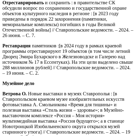
Отреставрировать
и сохранить : в правительстве СК
обсудили вопрос по сохранению и государственной охране
объектов культурного наследия в регионе : [в 2023 году
приведены в порядок 22 захоронения (памятники,
мемориальные комплексы) погибших в годы Великой
Отечественной войны] // Ставропольские ведомости. – 2024. –
26 июня. – С. 7.
Реставрация
памятников :[в 2024 году в рамках краевой
программы отреставрируют 19 объектов (в том числе летний
Дворец Эмира Бухарского в Железноводске и Галерею над
источником № 17 в Ессентуках). На эти цели выделено свыше
288 миллионов рублей] // Ставропольские ведомости. – 2024.
– 19 июня. – С. 2.
Музейное дело
Ветрова О.
Новые выставки в музеях Ставрополья : [в
Ставропольском краевом музее изобразительных искусств
фотовыставка А. Смольникова «Время для тишины» и
полезная выставка «Стиль жизни – здоровье»; в Музейно-
выставочном комплексе «Россия – Моя история»
мультимедийная выставка «Россия будущего»; а в станице
Новотроицкой Изобильненского округа открылся музей
старинного утюга] // Ставропольские ведомости. – 2024. – 19