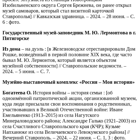
Изобильненского округа Сергея Брежнева, он ранее открыл
музей самоваров, который стал визитной карточкой
Ставрополья] // Кавказская здравница. – 2024. – 28 июня. – С.
6 : фото.
Государственный музей-заповедник М. Ю. Лермонтова в г.
Пятигорске
Из дома
– на дуэль : [в Железноводске отреставрировали Дом
Рошке, возведённый в первой половине XIX века, где часто
бывал М. Ю. Лермонтов, который является объектом
музейной собственности] // Ставропольские ведомости. –
2024. – 5 июня. – С. 7.
Музейно-выставочный комплекс «Россия – Моя история»
Богатеева О.
История войны – история семьи : [об
одноимённой патриотической акции, организованной музеем,
куда люди присылали свои воспоминания о родственниках,
участвовавших в Великой Отечественной войне: Иване
Емельяненко (1913–2015) из села Нагутского
Минераловодского района; Александре Галько (1921–2003) из
села Счастливого Ставропольского края (КЧР); Кузьме
Напханюке из села Величаевского Левокумского района] //
Вечерний Ставрополь. – 2024. – 22 июня. – С. 1, 3 : фото.