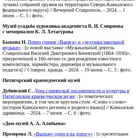
лучших собраний оружия на территории Северо-Кавказского
федерального округа] // Вечерний Ставрополь. – 2024. – 1
июня. – С. 5 : фото.
Музей-усадьба художника-академиста В. И. Смирнова
с мемориалом К. Л. Хетагурова
Быкова Н.
Певец героев «Варяга» и «дедушка школьной
музыки»
: [о новой выставке «Музыкальный деятель
Ставрополья Василий Дмитриевич Беневский (1864–1930)»,
приуроченной к 160-летию со дня рождения известного
композитора, хормейстера, дирижёра и музыкального
педагога] // Ставроп. правда. – 2024. – 19 июня. – С. 3 : фото.
Пятигорский
краеведческий
музей
Дубинский С.
День славянской письменности и культуры в
Пятигорском краеведческом музее
: [о тематических
мероприятиях, в том числе круглом столе «Слово о слове»
(история Кавказского региона и родного языка)] // Кавказская
здравница. – 2024. – 7 июня. – С. 6 : фото.
«Дом-музей А. А. Алябьева»
Прозорова Л.
«Выхожу один я на дорогу»
:
[о презентации