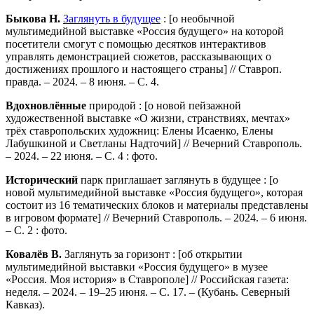
Быкова Н.
Заглянуть в будущее
: [о необычной
мультимедийной выставке «Россия будущего» на которой
посетители смогут с помощью десятков интерактивов
управлять демонстрацией сюжетов, рассказывающих о
достижениях прошлого и настоящего страны] // Ставроп.
правда. – 2024. – 8 июня. – С. 4.
Вдохновлённые
природой : [о новой пейзажной
художественной выставке «О жизни, странствиях, мечтах»
трёх ставропольских художниц: Елены Исаенко, Елены
Лабушкиной и Светланы Надточий] // Вечерний Ставрополь.
– 2024. – 22 июня. – С. 4 : фото.
Исторический
парк приглашает заглянуть в будущее : [о
новой мультимедийной выставке «Россия будущего», которая
состоит из 16 тематических блоков и материалы представлены
в игровом формате] // Вечерний Ставрополь. – 2024. – 6 июня.
– С. 2 : фото.
Ковалёв В.
Заглянуть за горизонт : [об открытии
мультимедийной выставки «Россия будущего» в музее
«Россия. Моя история» в Ставрополе] // Российская газета:
неделя. – 2024. – 19–25 июня. – С. 17. – (Кубань. Северный
Кавказ).