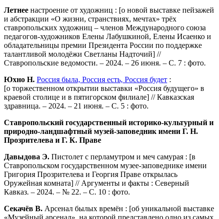
Летнее
настроение от художниц : [о новой выставке пейзажей
и абстракции «О жизни, странствиях, мечтах» трёх
ставропольских художниц – членов Международного союза
педагогов-художников Елены Лабушкиной, Елены Исаенко и
обладательницы премии Президента России по поддержке
талантливой молодёжи Светланы Надточий] //
Ставропольские ведомости. – 2024. – 26 июня. – С. 7 : фото.
Юхно Н.
Россия была, Россия есть, Россия будет
:
[о торжественном открытии выставки «Россия будущего» в
краевой столице и в пятигорском филиале] // Кавказская
здравница. – 2024. – 21 июня. – С. 5 : фото.
Ставропольский государственный историко-культурный и
природно-ландшафтный музей-заповедник имени Г. Н.
Прозрителева и Г. К. Праве
Давыдова Э.
Пистолет с перламутром и меч самурая : [в
Ставропольском государственном музее-заповеднике имени
Григория Прозрителева и Георгия Праве открылась
Оружейная комната] // Аргументы и факты : Северный
Кавказ. – 2024. – № 22. – С. 10 : фото.
Секачёв В.
Арсенал былых времён : [об уникальной выставке
«Музейный арсенал», на которой представлено одно из самых