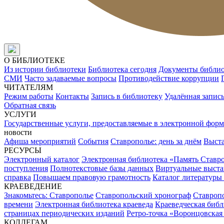
О БИБЛИОТЕКЕ
Из истории библиотеки
Библиотека сегодня
Документы библи
СМИ
Часто задаваемые вопросы
Противодействие коррупции
ЧИТАТЕЛЯМ
Режим работы
Контакты
Запись в библиотеку
Удалённая запис
Обратная связь
УСЛУГИ
Государственные услуги, предоставляемые в электронной форм
новости
Афиша мероприятий
События
Ставрополье: день за днём
Выст
РЕСУРСЫ
Электронный каталог
Электронная библиотека «Память Ставр
поступления
Полнотекстовые базы данных
Виртуальные выста
справка
Повышаем правовую грамотность
Каталог литературы
КРАЕВЕДЕНИЕ
Знакомьтесь: Ставрополье
Ставропольский хронограф
Ставропо
времени
Электронная библиотека краеведа
Краеведческая биб
страницах периодических изданий
Ретро-точка «Воронцовская
КОЛЛЕГАМ