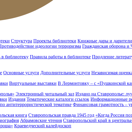
отеки
Структура
Проекты библиотеки
Книжные дары и дарители
Противодействие идеологии терроризма
Гражданская оборона и
ь в библиотеку
Правила работы в библиотеке
Продление литерат
е
Основные услуги
Дополнительные услуги
Независимая оценка
авки
Виртуальные выставки
В Лермонтовку – с «Пушкинской ка
ополья»
Электронный читальный зал
Издано на Ставрополье: лу
вки
Издания
Тематические каталоги ссылок
Информационные ре
 по антитеррористической тематике
Финансовая грамотность – у
льская книга
Ставропольская правда 1945 год
«Когда Россия по
лиография
Абрамовские чтения
Ставропольский край в централь
 роща»
Краеведческий калейдоскоп