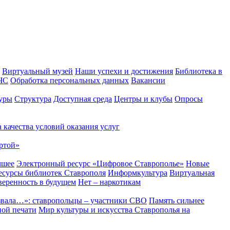
Виртуальный музей
Наши успехи и достижения
Библиотека в
 ЧС
Обработка персональных данных
Вакансии
уры
Структура
Доступная среда
Центры и клубы
Опросы
 качества условий оказания услуг
ртой»
чшее
Электронный ресурс «Цифровое Ставрополье»
Новые
сурсы библиотек Ставрополя
Информкультура
Виртуальная
веренность в будущем
Нет – наркотикам
звала…»: ставропольцы – участники СВО
Память сильнее
ной печати
Мир культуры и искусства Ставрополья на