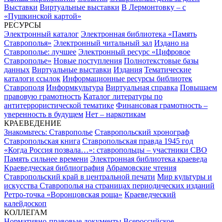
Выставки
Виртуальные выставки
В Лермонтовку – с
«Пушкинской картой»
РЕСУРСЫ
Электронный каталог
Электронная библиотека «Память
Ставрополья»
Электронный читальный зал
Издано на
Ставрополье: лучшее
Электронный ресурс «Цифровое
Ставрополье»
Новые поступления
Полнотекстовые базы
данных
Виртуальные выставки
Издания
Тематические
каталоги ссылок
Информационные ресурсы библиотек
Ставрополя
Информкультура
Виртуальная справка
Повышаем
правовую грамотность
Каталог литературы по
антитеррористической тематике
Финансовая грамотность –
уверенность в будущем
Нет – наркотикам
КРАЕВЕДЕНИЕ
Знакомьтесь: Ставрополье
Ставропольский хронограф
Ставропольская книга
Ставропольская правда 1945 год
«Когда Россия позвала…»: ставропольцы – участники СВО
Память сильнее времени
Электронная библиотека краеведа
Краеведческая библиография
Абрамовские чтения
Ставропольский край в центральной печати
Мир культуры и
искусства Ставрополья на страницах периодических изданий
Ретро-точка «Воронцовская роща»
Краеведческий
калейдоскоп
КОЛЛЕГАМ
Нормативно-правовые документы
Всероссийское