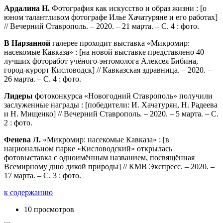
Ардалина Н.
Фотография как искусство и образ жизни : [о
юном талантливом фотографе Илье Хачатуряне и его работах]
// Вечерний Ставрополь. – 2020. – 21 марта. – С. 4 : фото.
В Нарзанной
галерее проходит выставка «Микромир:
насекомые Кавказа» : [на новой выставке представлено 40
лучших фоторабот учёного-энтомолога Алексея Бибина,
город-курорт Кисловодск] // Кавказская здравница. – 2020. –
26 марта. – С. 4 : фото.
Лидеры
фотоконкурса «Новогодний Ставрополь» получили
заслуженные награды : [победители: И. Хачатурян, Н. Радеева
и Н. Мищенко] // Вечерний Ставрополь. – 2020. – 5 марта. – С.
2 : фото.
Фенева Л.
«Микромир: насекомые Кавказа» : [в
национальном парке «Кисловодский» открылась
фотовыставка с одноимённым названием, посвящённая
Всемирному дню дикой природы] // КМВ Экспресс. – 2020. –
17 марта. – С. 3 : фото.
к содержанию
10 просмотров