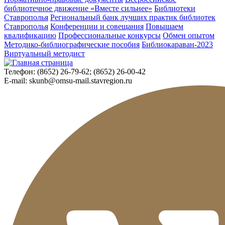
библиотечное движение «Вместе сильнее»
Библиотеки
Ставрополья
Региональный банк лучших практик библиотек
Ставрополья
Конференции и совещания
Повышаем
квалификацию
Профессиональные конкурсы
Обмен опытом
Методико-библиографические пособия
Библиокараван-2023
Виртуальный методист
Телефон:
(8652) 26-79-62; (8652) 26-00-42
E-mail:
skunb@omsu-mail.stavregion.ru