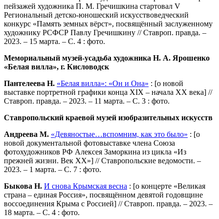
пейзажей художника П. М. Гречишкина стартовал V
Региональный детско-юношеский искусствоведческий
конкурс «Память земных вёрст», посвящённый заслуженному
художнику РСФСР Павлу Гречишкину // Ставроп. правда. –
2023. – 15 марта. – С. 4 : фото.
Мемориальный музей-усадьба
художника Н. А. Ярошенко
«Белая вилла», г. Кисловодск
Пантелеева Н.
«Белая вилла»: «Он и Она»
: [о новой
выставке портретной графики конца XIX – начала XX века] //
Ставроп. правда. – 2023. – 11 марта. – С. 3 : фото.
Ставропольский краевой музей изобразительных искусств
Андреева М.
«Девяностые…вспомним, как это было»
: [о
новой документальной фотовыставке члена Союза
фотохудожников РФ Алексея Заморкина из цикла «Из
прежней жизни. Век XX»] // Ставропольские ведомости. –
2023. – 1 марта. – С. 7 : фото.
Быкова Н.
И снова Крымская весна
: [о концерте «Великая
страна – единая Россия», посвящённом девятой годовщине
воссоединения Крыма с Россией] // Ставроп. правда. – 2023. –
18 марта. – С. 4 : фото.