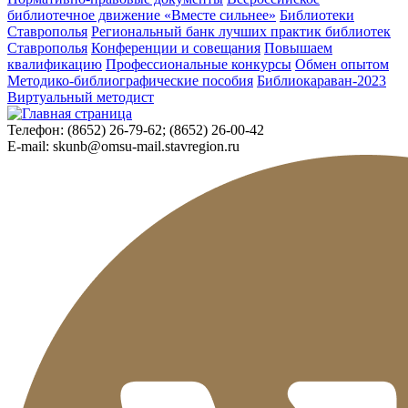
библиотечное движение «Вместе сильнее»
Библиотеки
Ставрополья
Региональный банк лучших практик библиотек
Ставрополья
Конференции и совещания
Повышаем
квалификацию
Профессиональные конкурсы
Обмен опытом
Методико-библиографические пособия
Библиокараван-2023
Виртуальный методист
Телефон:
(8652) 26-79-62; (8652) 26-00-42
E-mail:
skunb@omsu-mail.stavregion.ru