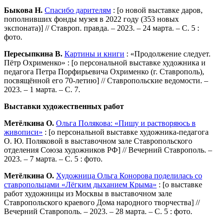
Быкова Н.
Спасибо дарителям
: [о новой выставке даров,
пополнивших фонды музея в 2022 году (353 новых
экспоната)] // Ставроп. правда. – 2023. – 24 марта. – С. 5 :
фото.
Пересыпкина В.
Картины и книги
: «Продолжение следует.
Пётр Охрименко» : [о персональной выставке художника и
педагога Петра Порфирьевича Охрименко (г. Ставрополь),
посвящённой его 70-летию] // Ставропольские ведомости. –
2023. – 1 марта. – С. 7.
Выставки художественных работ
Метёлкина О.
Ольга Полякова: «Пишу и растворяюсь в
живописи»
: [о персональной выставке художника-педагога
О. Ю. Поляковой в выставочном зале Ставропольского
отделения Союза художников РФ] // Вечерний Ставрополь. –
2023. – 7 марта. – С. 5 : фото.
Метёлкина О.
Художница Ольга Конорова поделилась со
ставропольцами «Лёгким дыханием Крыма»
: [о выставке
работ художницы из Москвы в выставочном зале
Ставропольского краевого Дома народного творчества] //
Вечерний Ставрополь. – 2023. – 28 марта. – С. 5 : фото.