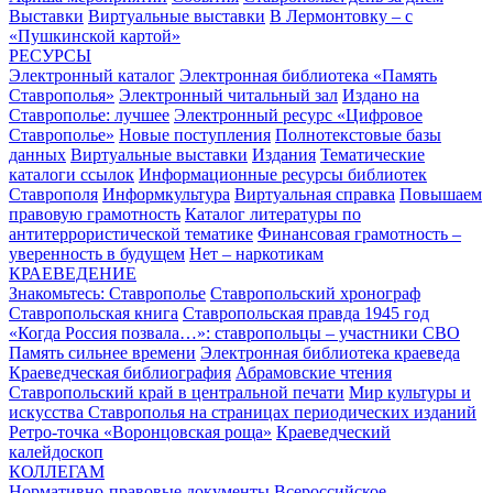
Выставки
Виртуальные выставки
В Лермонтовку – с
«Пушкинской картой»
РЕСУРСЫ
Электронный каталог
Электронная библиотека «Память
Ставрополья»
Электронный читальный зал
Издано на
Ставрополье: лучшее
Электронный ресурс «Цифровое
Ставрополье»
Новые поступления
Полнотекстовые базы
данных
Виртуальные выставки
Издания
Тематические
каталоги ссылок
Информационные ресурсы библиотек
Ставрополя
Информкультура
Виртуальная справка
Повышаем
правовую грамотность
Каталог литературы по
антитеррористической тематике
Финансовая грамотность –
уверенность в будущем
Нет – наркотикам
КРАЕВЕДЕНИЕ
Знакомьтесь: Ставрополье
Ставропольский хронограф
Ставропольская книга
Ставропольская правда 1945 год
«Когда Россия позвала…»: ставропольцы – участники СВО
Память сильнее времени
Электронная библиотека краеведа
Краеведческая библиография
Абрамовские чтения
Ставропольский край в центральной печати
Мир культуры и
искусства Ставрополья на страницах периодических изданий
Ретро-точка «Воронцовская роща»
Краеведческий
калейдоскоп
КОЛЛЕГАМ
Нормативно-правовые документы
Всероссийское