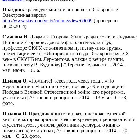
Праздник
краеведческой книги прошел в Ставрополе.
Электронная версия
http://www.stavropolye.tv/culture/view/69609
(проверено
30.05.2014)
Смагина И.
Людмила Егорова: Жизнь ради слова: [о Людмиле
Петровне Егоровой, докторе филологических наук,
профессоре СКФУ, ее жизненном пути, научных трудах,
презентации ее кн. «История литературы Ставрополья. XX
век» в СКУНБ им. Лермонтова, а также о вечере памяти,
посвящ. поэту В. Кудинову] // Терские ведомости – 2014. –
май–июнь. – С. 6.
Шилова О.
«Помните! Через года, через года…»: [о
мероприятии в «Гостиной муз», посвящ. 69-й годовщине
Победы в Великой Отечественной войне, его программе,
участниках] // Ставроп. репортер. – 2014. – 13 мая. – С. 23,
фото.
Шилова О.
Праздник книги: [о празднике краеведческой
книги, в котором приняли участие краеведы, преподаватели и
студенты вузов, учителя, работники культуры, о книга-
номинантах, их авторах] // Ставроп. репортер. – 2014. – 20
мая. – С. 23, фото.