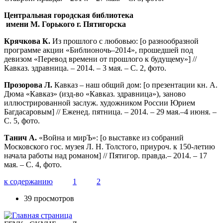
Центральная городская библиотека
имени М. Горького г. Пятигорска
Крячкова К.
Из прошлого с любовью: [о разнообразной
программе акции «Библионочь–2014», прошедшей под
девизом «Перевод времени от прошлого к будущему»] //
Кавказ. здравница. – 2014. – 3 мая. – С. 2, фото.
Прозорова Л.
Кавказ – наш общий дом: [о презентации кн. А.
Дюма «Кавказ» (изд-во «Кавказ. здравница»), заново
иллюстрированной заслуж. художником России Юрием
Багдасаровым] // Еженед. пятница. – 2014. – 29 мая.–4 июня. –
С. 5, фото.
Танич А.
«Война и мирЪ»: [о выставке из собраний
Московского гос. музея Л. Н. Толстого, приуроч. к 150-летию
начала работы над романом] // Пятигор. правда.– 2014. – 17
мая. – С. 4, фото.
к содержанию
1
2
39 просмотров