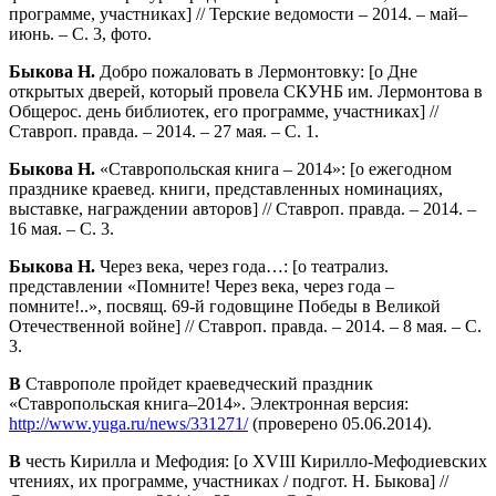
программе, участниках] // Терские ведомости – 2014. – май–
июнь. – С. 3, фото.
Быкова Н.
Добро пожаловать в Лермонтовку: [о Дне
открытых дверей, который провела СКУНБ им. Лермонтова в
Общерос. день библиотек, его программе, участниках] //
Ставроп. правда. – 2014. – 27 мая. – С. 1.
Быкова Н.
«Ставропольская книга – 2014»: [о ежегодном
празднике краевед. книги, представленных номинациях,
выставке, награждении авторов] // Ставроп. правда. – 2014. –
16 мая. – С. 3.
Быкова Н.
Через века, через года…: [о театрализ.
представлении «Помните! Через века, через года –
помните!..», посвящ. 69-й годовщине Победы в Великой
Отечественной войне] // Ставроп. правда. – 2014. – 8 мая. – С.
3.
В
Ставрополе пройдет краеведческий праздник
«Ставропольская книга–2014». Электронная версия:
http://www.yuga.ru/news/331271/
(проверено 05.06.2014).
В
честь Кирилла и Мефодия: [о XVIII Кирилло-Мефодиевских
чтениях, их программе, участниках / подгот. Н. Быкова] //