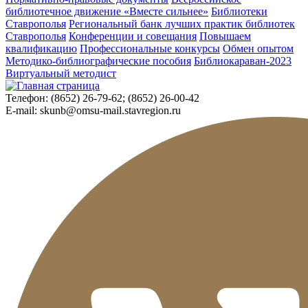
библиотечное движение «Вместе сильнее»
Библиотеки
Ставрополья
Региональный банк лучших практик библиотек
Ставрополья
Конференции и совещания
Повышаем
квалификацию
Профессиональные конкурсы
Обмен опытом
Методико-библиографические пособия
Библиокараван-2023
Виртуальный методист
Телефон:
(8652) 26-79-62; (8652) 26-00-42
E-mail:
skunb@omsu-mail.stavregion.ru