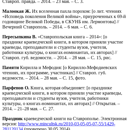
Ставроп. правда. – 2014. – 23 мая. – С. 3.
Малоокая Ж.
Их вселенная пахла порохом: [о лит. чтениях
«Исповедь поколения Великой войны», приуроченных к 69-й
годовщине Великой Победы, в СКУНБ им. Лермонтова] //
Вечерний Ставрополь. – 2014. – 6 мая. – С. 6.
Пересыпкина В.
«Ставропольская книга – 2014»: [о
празднике краеведческой книги, в котором приняли участие
краеведы, преподаватели и студенты вузов, учителя,
работники культуры, о книгах-номинантах, их авторах] //
Ставроп. губ. ведомости. – 2014. – 28 мая. – С. 15, рис.
Памяти
Кирилла и Мефодия: [о Кирилло-Мефодиевских
чтениях, их программе, участниках] // Ставроп. губ.
ведомости. – 2014. – 28 мая. – С. 15, фото.
Парфенов О.
Книга, которая объединяет: [о празднике
краеведческой книги, в котором приняли участие краеведы,
преподаватели и студенты вузов, учителя, работники
культуры, о книгах-номинантах, их авторах] // Открытая. –
2014. – 21–28 мая. – С. 27.
Праздник
краеведческой книги на Ставрополье. Электронная
версия:
http://www.mincultsk.ru/2010-03-05-05-07-55/1429-
281120134
(проверено 30.05.2014)