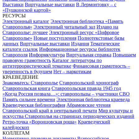
Выставки
Виртуальные выставки
В Лермонтовку – с
«Пушкинской картой»
РЕСУРСЫ
Электронный каталог
Электронная библиотека «Память
Ставрополья»
Электронный читальный зал
Издано на
Ставрополье: лучшее
Электронный ресурс «Цифровое
Ставрополье»
Новые поступления
Полнотекстовые базы
данных
Виртуальные выставки
Издания
Тематические
каталоги ссылок
Информационные ресурсы библиотек
Ставрополя
Информкультура
Виртуальная справка
Повышаем
правовую грамотность
Каталог литературы по
антитеррористической тематике
Финансовая грамотность –
уверенность в будущем
Нет – наркотикам
КРАЕВЕДЕНИЕ
Знакомьтесь: Ставрополье
Ставропольский хронограф
Ставропольская книга
Ставропольская правда 1945 год
«Когда Россия позвала…»: ставропольцы – участники СВО
Память сильнее времени
Электронная библиотека краеведа
Краеведческая библиография
Абрамовские чтения
Ставропольский край в центральной печати
Мир культуры и
искусства Ставрополья на страницах периодических изданий
Ретро-точка «Воронцовская роща»
Краеведческий
калейдоскоп
КОЛЛЕГАМ
Нормативно-правовые документы
Всероссийское