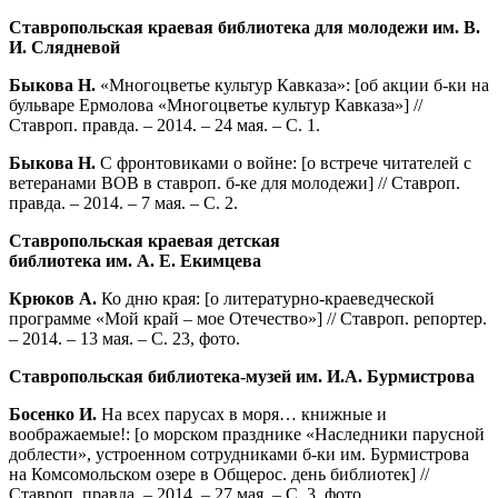
Ставропольская краевая библиотека для молодежи им. В.
И. Слядневой
Быкова Н.
«Многоцветье культур Кавказа»: [об акции б-ки на
бульваре Ермолова «Многоцветье культур Кавказа»] //
Ставроп. правда. – 2014. – 24 мая. – С. 1.
Быкова Н.
С фронтовиками о войне: [о встрече читателей с
ветеранами ВОВ в ставроп. б-ке для молодежи] // Ставроп.
правда. – 2014. – 7 мая. – С. 2.
Ставропольская краевая детская
библиотека им. А. Е. Екимцева
Крюков А.
Ко дню края: [о литературно-краеведческой
программе «Мой край – мое Отечество»] // Ставроп. репортер.
– 2014. – 13 мая. – С. 23, фото.
Ставропольская библиотека-музей им. И.А. Бурмистрова
Босенко И.
На всех парусах в моря… книжные и
воображаемые!: [о морском празднике «Наследники парусной
доблести», устроенном сотрудниками б-ки им. Бурмистрова
на Комсомольском озере в Общерос. день библиотек] //
Ставроп. правда. – 2014. – 27 мая. – С. 3, фото.