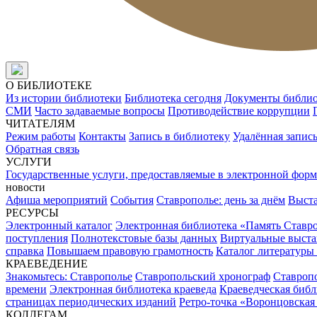
О БИБЛИОТЕКЕ
Из истории библиотеки
Библиотека сегодня
Документы библи
СМИ
Часто задаваемые вопросы
Противодействие коррупции
ЧИТАТЕЛЯМ
Режим работы
Контакты
Запись в библиотеку
Удалённая запис
Обратная связь
УСЛУГИ
Государственные услуги, предоставляемые в электронной форм
новости
Афиша мероприятий
События
Ставрополье: день за днём
Выст
РЕСУРСЫ
Электронный каталог
Электронная библиотека «Память Ставр
поступления
Полнотекстовые базы данных
Виртуальные выста
справка
Повышаем правовую грамотность
Каталог литературы
КРАЕВЕДЕНИЕ
Знакомьтесь: Ставрополье
Ставропольский хронограф
Ставропо
времени
Электронная библиотека краеведа
Краеведческая биб
страницах периодических изданий
Ретро-точка «Воронцовская
КОЛЛЕГАМ