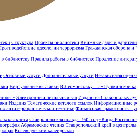
отеки
Структура
Проекты библиотеки
Книжные дары и дарители
Противодействие идеологии терроризма
Гражданская оборона и
ь в библиотеку
Правила работы в библиотеке
Продление литерат
е
Основные услуги
Дополнительные услуги
Независимая оценка
авки
Виртуальные выставки
В Лермонтовку – с «Пушкинской ка
ополья»
Электронный читальный зал
Издано на Ставрополье: лу
вки
Издания
Тематические каталоги ссылок
Информационные ре
 по антитеррористической тематике
Финансовая грамотность – у
льская книга
Ставропольская правда 1945 год
«Когда Россия по
лиография
Абрамовские чтения
Ставропольский край в централь
 роща»
Краеведческий калейдоскоп