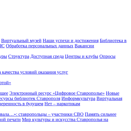
Виртуальный музей
Наши успехи и достижения
Библиотека в
 ЧС
Обработка персональных данных
Вакансии
уры
Структура
Доступная среда
Центры и клубы
Опросы
 качества условий оказания услуг
ртой»
чшее
Электронный ресурс «Цифровое Ставрополье»
Новые
сурсы библиотек Ставрополя
Информкультура
Виртуальная
веренность в будущем
Нет – наркотикам
звала…»: ставропольцы – участники СВО
Память сильнее
ной печати
Мир культуры и искусства Ставрополья на