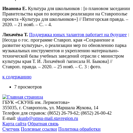
Иванова Е.
Культура для школьников : [о плановом заседании
Правительства края по вопросам реализации на Ставрополье
проекта «Культура для школьников»] // Пятигорская правда. –
2020. – 21 нояб. – С. – 4.
Лихачёва Т.
Поддержка юных талантов работает на будущее
:
[беседа о гос. программе Ставроп. края «Сохранение и
развитие культуры», о реализации мер по обновлению парка
музыкальных инструментов и укреплению материально-
технической базы учебных заведений отрасли с министром
культуры края Т. И. Лихачёвой /записала Н. Быкова] //
Ставроп. правда. – 2020. – 25 нояб. – С. 3 : фото.
к содержанию
7 просмотров
ГБУК «СКУНБ им. Лермонтова»
355035, г. Ставрополь, ул. Маршала Жукова, 14
Телефон для справок: (8652) 26-79-62; (8652) 26-00-42
E-mail:
skunb@omsu-mail.stavregion.ru
Карта сайта
Обратная связь
Счетчик
Полезные ссылки
Политика обработки