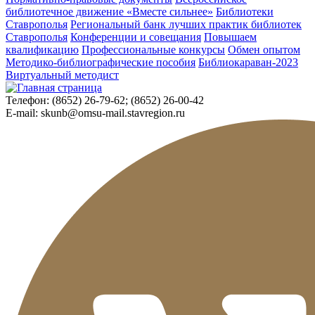
библиотечное движение «Вместе сильнее»
Библиотеки
Ставрополья
Региональный банк лучших практик библиотек
Ставрополья
Конференции и совещания
Повышаем
квалификацию
Профессиональные конкурсы
Обмен опытом
Методико-библиографические пособия
Библиокараван-2023
Виртуальный методист
Телефон:
(8652) 26-79-62; (8652) 26-00-42
E-mail:
skunb@omsu-mail.stavregion.ru