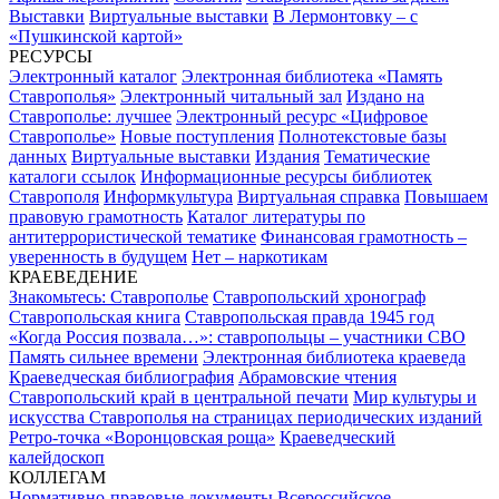
Выставки
Виртуальные выставки
В Лермонтовку – с
«Пушкинской картой»
РЕСУРСЫ
Электронный каталог
Электронная библиотека «Память
Ставрополья»
Электронный читальный зал
Издано на
Ставрополье: лучшее
Электронный ресурс «Цифровое
Ставрополье»
Новые поступления
Полнотекстовые базы
данных
Виртуальные выставки
Издания
Тематические
каталоги ссылок
Информационные ресурсы библиотек
Ставрополя
Информкультура
Виртуальная справка
Повышаем
правовую грамотность
Каталог литературы по
антитеррористической тематике
Финансовая грамотность –
уверенность в будущем
Нет – наркотикам
КРАЕВЕДЕНИЕ
Знакомьтесь: Ставрополье
Ставропольский хронограф
Ставропольская книга
Ставропольская правда 1945 год
«Когда Россия позвала…»: ставропольцы – участники СВО
Память сильнее времени
Электронная библиотека краеведа
Краеведческая библиография
Абрамовские чтения
Ставропольский край в центральной печати
Мир культуры и
искусства Ставрополья на страницах периодических изданий
Ретро-точка «Воронцовская роща»
Краеведческий
калейдоскоп
КОЛЛЕГАМ
Нормативно-правовые документы
Всероссийское