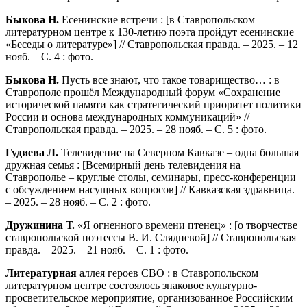
Быкова Н.
Есенинские встречи : [в Ставропольском
литературном центре к 130-летию поэта пройдут есенинские
«Беседы о литературе»] // Ставропольская правда. – 2025. – 12
нояб. – С. 4 : фото.
Быкова Н.
Пусть все знают, что такое товарищество… : в
Ставрополе прошёл Международный форум «Сохранение
исторической памяти как стратегический приоритет политики
России и основа международных коммуникаций» //
Ставропольская правда. – 2025. – 28 нояб. – С. 5 : фото.
Гудиева Л.
Телевидение на Северном Кавказе – одна большая
дружная семья : [Всемирный день телевидения на
Ставрополье – круглые столы, семинары, пресс-конференции
с обсуждением насущных вопросов] // Кавказская здравница.
– 2025. – 28 нояб. – С. 2 : фото.
Дружинина Т.
«Я огненного времени птенец» : [о творчестве
ставропольской поэтессы В. И. Слядневой] // Ставропольская
правда. – 2025. – 21 нояб. – С. 1 : фото.
Литературная
аллея героев СВО : в Ставропольском
литературном центре состоялось знаковое культурно-
просветительское мероприятие, организованное Российским