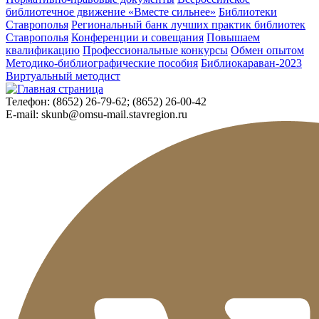
библиотечное движение «Вместе сильнее»
Библиотеки
Ставрополья
Региональный банк лучших практик библиотек
Ставрополья
Конференции и совещания
Повышаем
квалификацию
Профессиональные конкурсы
Обмен опытом
Методико-библиографические пособия
Библиокараван-2023
Виртуальный методист
Телефон:
(8652) 26-79-62; (8652) 26-00-42
E-mail:
skunb@omsu-mail.stavregion.ru