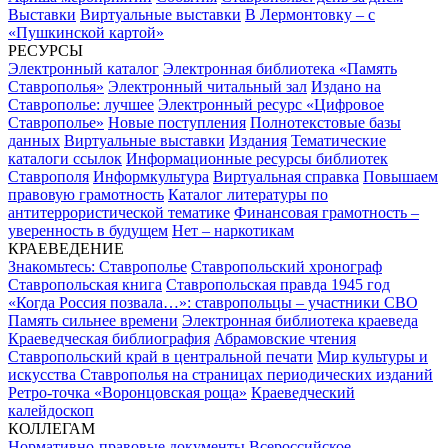
Выставки
Виртуальные выставки
В Лермонтовку – с
«Пушкинской картой»
РЕСУРСЫ
Электронный каталог
Электронная библиотека «Память
Ставрополья»
Электронный читальный зал
Издано на
Ставрополье: лучшее
Электронный ресурс «Цифровое
Ставрополье»
Новые поступления
Полнотекстовые базы
данных
Виртуальные выставки
Издания
Тематические
каталоги ссылок
Информационные ресурсы библиотек
Ставрополя
Информкультура
Виртуальная справка
Повышаем
правовую грамотность
Каталог литературы по
антитеррористической тематике
Финансовая грамотность –
уверенность в будущем
Нет – наркотикам
КРАЕВЕДЕНИЕ
Знакомьтесь: Ставрополье
Ставропольский хронограф
Ставропольская книга
Ставропольская правда 1945 год
«Когда Россия позвала…»: ставропольцы – участники СВО
Память сильнее времени
Электронная библиотека краеведа
Краеведческая библиография
Абрамовские чтения
Ставропольский край в центральной печати
Мир культуры и
искусства Ставрополья на страницах периодических изданий
Ретро-точка «Воронцовская роща»
Краеведческий
калейдоскоп
КОЛЛЕГАМ
Нормативно-правовые документы
Всероссийское