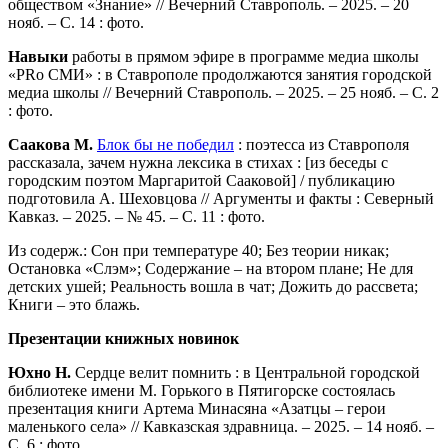
обществом «Знание» // Вечерний Ставрополь. – 2025. – 20
нояб. – С. 14 : фото.
Навыки
работы в прямом эфире в программе медиа школы
«PRo СМИ» : в Ставрополе продолжаются занятия городской
медиа школы // Вечерний Ставрополь. – 2025. – 25 нояб. – С. 2
: фото.
Саакова М.
Блок бы не победил
: поэтесса из Ставрополя
рассказала, зачем нужна лексика в стихах : [из беседы с
городским поэтом Маргаритой Сааковой] / публикацию
подготовила А. Шеховцова // Аргументы и факты : Северный
Кавказ. – 2025. – № 45. – С. 11 : фото.
Из содерж.: Сон при температуре 40; Без теории никак;
Остановка «Слэм»; Содержание – на втором плане; Не для
детских ушей; Реальность вошла в чат; Дожить до рассвета;
Книги – это блажь.
Презентации книжных новинок
Юхно Н.
Сердце велит помнить : в Центральной городской
библиотеке имени М. Горького в Пятигорске состоялась
презентация книги Артема Минасяна «Азатцы – герои
маленького села» // Кавказская здравница. – 2025. – 14 нояб. –
С. 6 : фото.