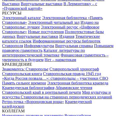
Выставки
Виртуальные выставки
В Лермонтовку – с
«Пушкинской картой»
РЕСУРСЫ
Электронный каталог
Электронная библиотека «Память
Ставрополья»
Электронный читальный зал
Издано на
Ставрополье: лучшее
Электронный ресурс «Цифровое
Ставрополье»
Новые поступления
Полнотекстовые базы
данных
Виртуальные выставки
Издания
Тематические
каталоги ссылок
Информационные ресурсы библиотек
Ставрополя
Информкультура
Виртуальная справка
Повышаем
правовую грамотность
Каталог литературы по
антитеррористической тематике
Финансовая грамотность –
уверенность в будущем
Нет – наркотикам
КРАЕВЕДЕНИЕ
Знакомьтесь: Ставрополье
Ставропольский хронограф
Ставропольская книга
Ставропольская правда 1945 год
«Когда Россия позвала…»: ставропольцы – участники СВО
Память сильнее времени
Электронная библиотека краеведа
Краеведческая библиография
Абрамовские чтения
Ставропольский край в центральной печати
Мир культуры и
искусства Ставрополья на страницах периодических изданий
Ретро-точка «Воронцовская роща»
Краеведческий
калейдоскоп
КОЛЛЕГАМ
Нормативно-правовые документы
Всероссийское