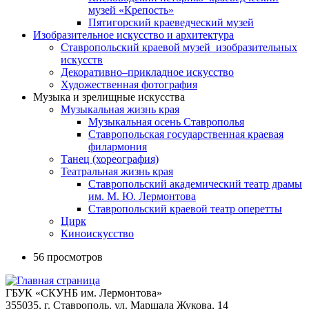
музей «Крепость»
Пятигорский краеведческий музей
Изобразительное искусство и архитектура
Ставропольский краевой музей изобразительных
искусств
Декоративно–прикладное искусство
Художественная фотография
Музыка и зрелищные искусства
Музыкальная жизнь края
Музыкальная осень Ставрополья
Ставропольская государственная краевая
филармония
Танец (хореография)
Театральная жизнь края
Ставропольский академический театр драмы
им. М. Ю. Лермонтова
Ставропольский краевой театр оперетты
Цирк
Киноискусство
56 просмотров
ГБУК «СКУНБ им. Лермонтова»
355035, г. Ставрополь, ул. Маршала Жукова, 14