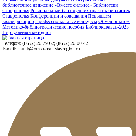
библиотечное движение «Вместе сильнее»
Библиотеки
Ставрополья
Региональный банк лучших практик библиотек
Ставрополья
Конференции и совещания
Повышаем
квалификацию
Профессиональные конкурсы
Обмен опытом
Методико-библиографические пособия
Библиокараван-2023
Виртуальный методист
Телефон:
(8652) 26-79-62; (8652) 26-00-42
E-mail:
skunb@omsu-mail.stavregion.ru