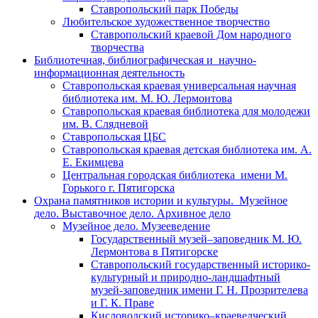
Ставропольский парк Победы
Любительское художественное творчество
Ставропольский краевой Дом народного
творчества
Библиотечная, библиографическая и научно-
информационная деятельность
Ставропольская краевая универсальная научная
библиотека им. М. Ю. Лермонтова
Ставропольская краевая библиотека для молодежи
им. В. Слядневой
Ставропольская ЦБС
Ставропольская краевая детская библиотека им. А.
Е. Екимцева
Центральная городская библиотека имени М.
Горького г. Пятигорска
Охрана памятников истории и культуры. Музейное
дело. Выставочное дело. Архивное дело
Музейное дело. Музееведение
Государственный музей–заповедник М. Ю.
Лермонтова в Пятигорске
Ставропольский государственный историко-
культурный и природно-ландшафтный
музей-заповедник имени Г. Н. Прозрителева
и Г. К. Праве
Кисловодский историко–краеведческий